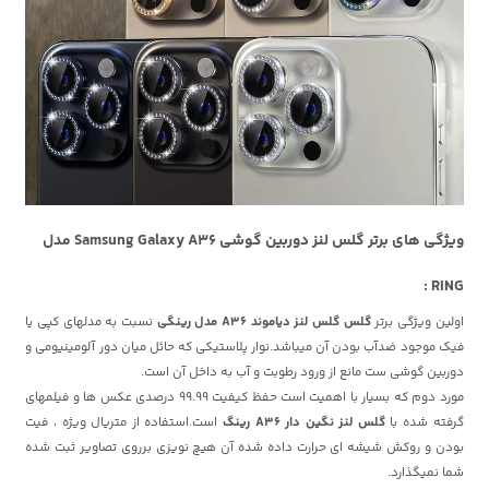
ویژگی های برتر گلس لنز دوربین گوشی Samsung Galaxy A36 مدل
RING :
اولین ویژگی برتر
گلس گلس لنز دیاموند A36 مدل رینگی
نسبت به مدلهای کپی یا
فیک موجود ضدآب بودن آن میباشد.نوار پلاستیکی که حائل میان دور آلومینیومی و
دوربین گوشی ست مانع از ورود رطوبت و آب به داخل آن است.
مورد دوم که بسیار با اهمیت است حفظ کیفیت 99.99 درصدی عکس ها و فیلمهای
گرفته شده با
گلس لنز نگین دار A36 رینگ
است.استفاده از متریال ویژه ، فیت
بودن و روکش شیشه ای حرارت داده شده آن هیچ نویزی برروی تصاویر ثبت شده
شما نمیگذارد.