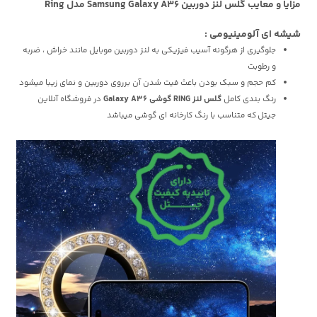
مزایا و معایب گلس لنز دوربین Samsung Galaxy A36 مدل Ring
شیشه ای آلومینیومی :
جلوگیری از هرگونه آسیب فیزیکی به لنز دوربین موبایل مانند خراش ، ضربه
و رطوبت
کم حجم و سبک بودن باعث فیت شدن آن برروی دوربین و نمای زیبا میشود
رنگ بندی کامل
گلس لنز RING گوشی Galaxy A36
در فروشگاه آنلاین
جیتل که متناسب با رنگ کارخانه ای گوشی میباشد