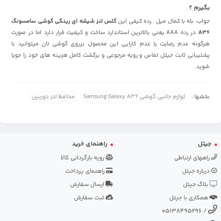
بگیرم ؟
جواب: بله با کمال میل . رده کیفی این
گلس لنز شیشه ای رینگی گوشی سامسونگ
A36
در رده AAA یعنی بالاترین استاندارد ساخت و کیفیت قرار دارد اما در صورت
هرگونه عدم رضایت یا عدم کارایی این محصول برروی گوشی تان میتوانید با
پشتیبانی ثابت جیتل تماس و رویه مرجوعی و برگشت کامل هزینه های خود را جویا
شوید.
بخشها :
لوازم جانبی گوشی Samsung Galaxy A36
محافظ لنز دوربین
جیتل
راهنمای خرید
راههای ارتباطی
رویه بازگردانی کالا
درباره جیتل
راهنمای پرداخت
بلاگ جیتل
ارسال سفارش
همکاری با جیتل
ثبت سفارش
05138495296
/