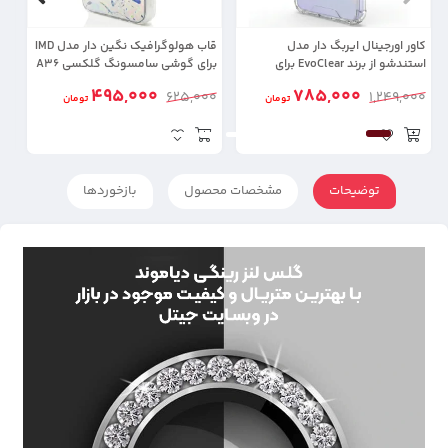
کاور اورجینال ایربگ دار مدل
قاب هولوگرافیک نگین دار مدل IMD
استندشو از برند EvoClear برای
برای گوشی سامسونگ گلکسی A36
Samsung Galaxy A36
با
495,000
785,000
00
625,000
1,249,000
تومان
تومان
توضیحات
مشخصات محصول
بازخوردها