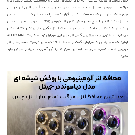
چهل درصد از هزینه ساخت را به خود اختصاص میداد و حساسیت نسبت نگهداری و
مراقبت از دوربین موبایل بیشتر شد.با آمدن مدلهای جدید گلس گلس لنز دوربین
برای مراقبت از این قطعه سخت افزاری گران قیمت پا به میدان خرید لوازم جانبی
موبایل گذاشتند و از پنج سال پیش گلس لنز دوربین ring با معرفی آیفون سیکس
وارد بازار شد.اکنون که شما برای خرید
محافظ لنز نگین دار رینگی A36
اقدام
میکنید ، کاملترین و به روزترین گلس لنز برای این موبایل توسط شرکت ALLOY RING
تولید شده و به جرات میتوان گفت با حفظ 99.99 درصدی کیفیت حسکرها و لنز
دوربین شما ، تقریبا هیچ مخاطره ای نمیتواند به آن آسیب ، ضربه یا خراش وارد
نماید.