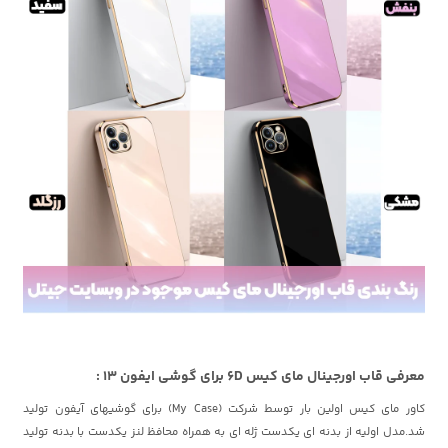
معرفی قاب اورجینال مای کیس 6D برای گوشی ایفون 13 :
کاور مای کیس اولین بار توسط شرکت (My Case) برای گوشیهای آیفون تولید
شد.مدل اولیه از بدنه ای یکدست ژله ای به همراه محافظ لنز یکدست با بدنه تولید