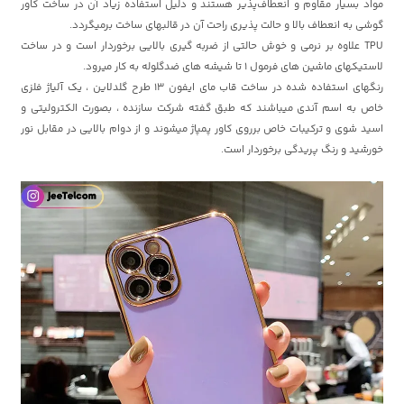
مواد بسیار مقاوم و انعطاف‌پذیر هستند و دلیل استفاده زیاد آن در ساخت کاور
گوشی به انعطاف بالا و حالت پذیری راحت آن در قالبهای ساخت برمیگردد.
TPU علاوه بر نرمی و خوش حالتی از ضربه گیری بالایی برخوردار است و در ساخت
لاستیکهای ماشین های فرمول 1 تا شیشه های ضدگلوله به کار میرود.
رنگهای استفاده شده در ساخت قاب مای ایفون 13 طرح گلدلاین ، یک آلیاژ فلزی
خاص به اسم آندی میباشند که طبق گفته شرکت سازنده ، بصورت الکترولیتی و
اسید شوی و ترکیبات خاص برروی کاور پمپاژ میشوند و از دوام بالایی در مقابل نور
خورشید و رنگ پریدگی برخوردار است.