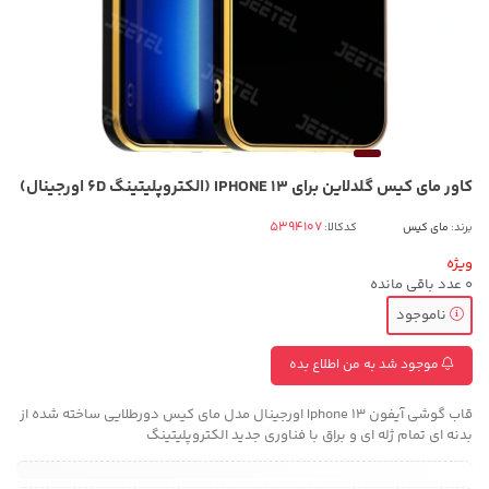
کاور مای کیس گلدلاین برای IPHONE 13 (الکتروپلیتینگ 6D اورجینال)
برند:
مای کیس
کدکالا:
ویژه
0
عدد باقی مانده
ناموجود
موجود شد به من اطلاع بده
قاب گوشی آیفون Iphone 13 اورجینال مدل مای کیس دورطلایی ساخته شده از
بدنه ای تمام ژله ای و براق با فناوری جدید الکتروپلیتینگ