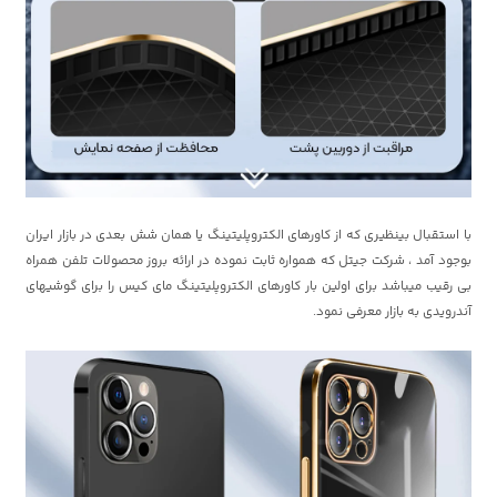
با استقبال بینظیری که از کاورهای الکتروپلیتینگ یا همان شش بعدی در بازار ایران
بوجود آمد ، شرکت جیتل که همواره ثابت نموده در ارائه بروز محصولات تلفن همراه
بی رقیب میباشد برای اولین بار کاورهای الکتروپلیتینگ مای کیس را برای گوشیهای
آندرویدی به بازار معرفی نمود.