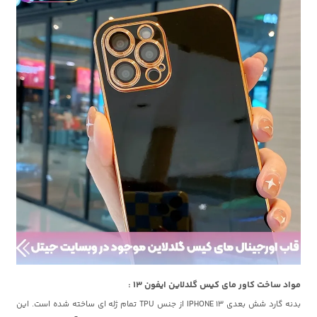
مواد ساخت کاور مای کیس گلدلاین ایفون 13 :
بدنه گارد شش بعدی IPHONE 13 از جنس TPU تمام ژله ای ساخته شده است. این