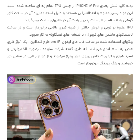
بدنه گارد شش بعدی IPHONE 14 Pro از جنس TPU تمام ژله ای ساخته شده است.
این مواد بسیار مقاوم و انعطاف‌پذیر هستند و دلیل استفاده زیاد آن در ساخت کاور
گوشی به انعطاف بالا و حالت پذیری راحت آن در قالبهای ساخت برمیگردد.
TPU علاوه بر نرمی و خوش حالتی از ضربه گیری بالایی برخوردار است و در ساخت
لاستیکهای ماشین های فرمول 1 تا شیشه های ضدگلوله به کار میرود.
رنگهای استفاده شده در ساخت قاب مای ایفون 14 pro طرح گلدلاین ، یک آلیاژ فلزی
خاص به اسم آندی میباشند که طبق گفته شرکت سازنده ، بصورت الکترولیتی و
اسید شوی و ترکیبات خاص برروی کاور پمپاژ میشوند و از دوام بالایی در مقابل نور
خورشید و رنگ پریدگی برخوردار است.