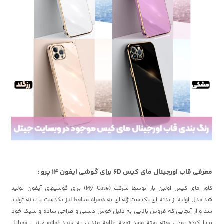
معرفی قاب اورجینال مای کیس 6D برای گوشی ایفون 14 پرو :
کاور مای کیس اولین بار توسط شرکت (My Case) برای گوشیهای آیفون تولید
شد.مدل اولیه از بدنه ای یکدست ژله ای به همراه محافظ لنز یکدست با بدنه تولید
شد و از آنجایی که فروش بالایی به دلیل خوش دستی و طراحی ساده و شیک خود
پیدا کرده بود ، رفته رفته مورد توجه علاقه مندان به خرید لوازم جانبی موبایل