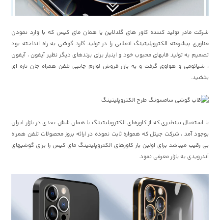
شرکت مادر تولید کننده کاور های گلدلاین یا همان مای کیس که با وارد نمودن
فناوری پیشرفته الکتروپلیتینگ انقلابی را در تولید گارد گوشی به راه انداخته بود
تصمیم به تولید قابهای محبوب خود و اینبار برای برندهای دیگر نظیر آیفون ، آیفون
، شیائومی و هواوی گرفت و به بازار فروش لوازم جانبی تلفن همراه جان تازه ای
بخشید.
با استقبال بینظیری که از کاورهای الکتروپلیتینگ یا همان شش بعدی در بازار ایران
بوجود آمد ، شرکت جیتل که همواره ثابت نموده در ارائه بروز محصولات تلفن همراه
بی رقیب میباشد برای اولین بار کاورهای الکتروپلیتینگ مای کیس را برای گوشیهای
آندرویدی به بازار معرفی نمود.