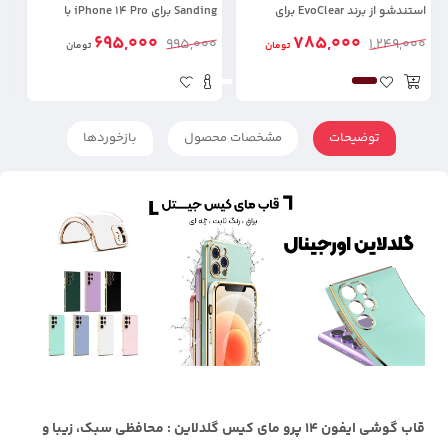
استندشو از برند EvoClear برای
Sanding برای iPhone 14 Pro با
iPhone 14 Pro
پشتیبانی مگ سیف
لن
695,000
785,000
00
995,000
1,249,000
تومان
تومان
توضیحات
مشخصات محصول
بازخوردها
قاب گوشی ایفون 14 پرو مای کیس گلدلاین : محافظی سبک، زیبا و