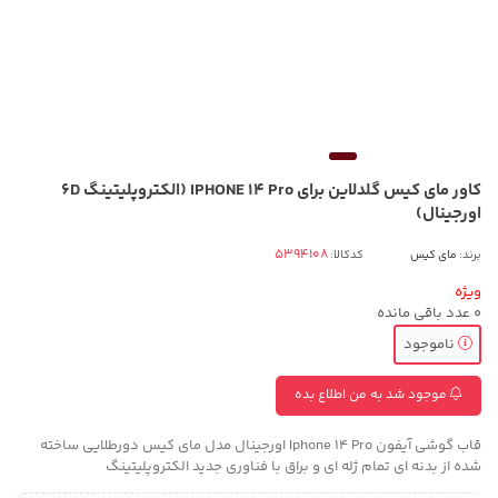
کاور مای کیس گلدلاین برای IPHONE 14 Pro (الکتروپلیتینگ 6D
اورجینال)
برند:
مای کیس
کدکالا:
ویژه
0
عدد باقی مانده
ناموجود
موجود شد به من اطلاع بده
قاب گوشی آیفون Iphone 14 Pro اورجینال مدل مای کیس دورطلایی ساخته
شده از بدنه ای تمام ژله ای و براق با فناوری جدید الکتروپلیتینگ