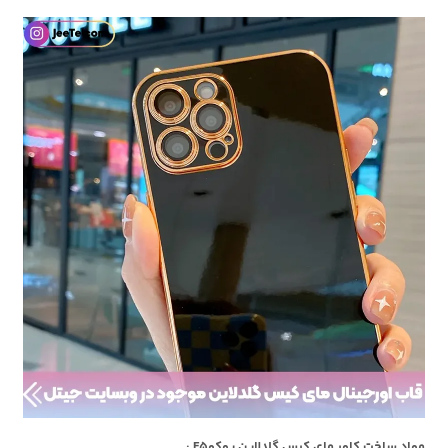
مواد ساخت کاور مای کیس گلدلاین پوکوF5 :