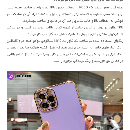
بدنه گارد شش بعدی Xiaomi POCO F5 از جنس TPU تمام ژله ای ساخته شده است.
این مواد بسیار مقاوم و انعطاف‌پذیر هستند و دلیل استفاده زیاد آن در ساخت کاور
گوشی به انعطاف بالا و حالت پذیری راحت آن در قالبهای ساخت برمیگردد.
TPU علاوه بر نرمی و خوش حالتی از ضربه گیری بالایی برخوردار است و در ساخت
لاستیکهای ماشین های فرمول 1 تا شیشه های ضدگلوله به کار میرود.
رنگهای استفاده شده در ساخت یک کاور MY Case شیائومی پوکو اف5 طرح گلدلاین
، یک آلیاژ فلزی خاص به اسم آندی میباشند که طبق گفته شرکت سازنده ، بصورت
الکترولیتی و اسید شوی و ترکیبات خاص برروی کاور پمپاژ میشوند و از دوام بالایی
در مقابل نور خورشید و رنگ پریدگی برخوردار است.