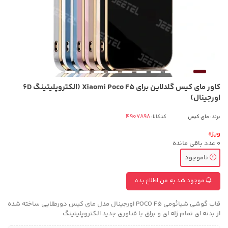
کاور مای کیس گلدلاین برای Xiaomi Poco F5 (الکتروپلیتینگ 6D
اورجینال)
برند:
مای کیس
کدکالا:
ویژه
0
عدد باقی مانده
ناموجود
موجود شد به من اطلاع بده
قاب گوشی شیائومی POCO F5 اورجینال مدل مای کیس دورطلایی ساخته شده
از بدنه ای تمام ژله ای و براق با فناوری جدید الکتروپلیتینگ