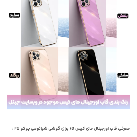
معرفی قاب اورجینال مای کیس 6D برای گوشی شیائومی پوکو F5 :