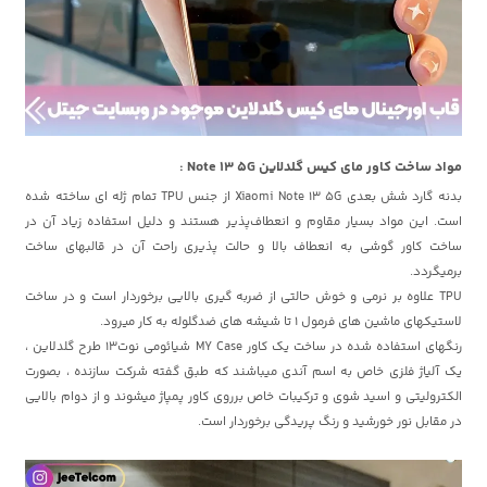
مواد ساخت کاور مای کیس گلدلاین Note 13 5G :
بدنه گارد شش بعدی Xiaomi Note 13 5G از جنس TPU تمام ژله ای ساخته شده
است. این مواد بسیار مقاوم و انعطاف‌پذیر هستند و دلیل استفاده زیاد آن در
ساخت کاور گوشی به انعطاف بالا و حالت پذیری راحت آن در قالبهای ساخت
برمیگردد.
TPU علاوه بر نرمی و خوش حالتی از ضربه گیری بالایی برخوردار است و در ساخت
لاستیکهای ماشین های فرمول 1 تا شیشه های ضدگلوله به کار میرود.
رنگهای استفاده شده در ساخت یک کاور MY Case شیائومی نوت13 طرح گلدلاین ،
یک آلیاژ فلزی خاص به اسم آندی میباشند که طبق گفته شرکت سازنده ، بصورت
الکترولیتی و اسید شوی و ترکیبات خاص برروی کاور پمپاژ میشوند و از دوام بالایی
در مقابل نور خورشید و رنگ پریدگی برخوردار است.