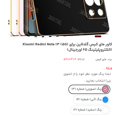
کاور مای کیس گلدلاین برای (Xiaomi Redmi Note 13 (5G
(الکتروپلیتینگ 6D اورجینال)
برند:
مای کیس
کدکالا:
ویژه
ابتدا رنگ مورد نظر خود را از (منوی
زیر) انتخاب نمایید :
رنگ (صورتی) شماره (3)
رنگ (آبی) شماره (4)
رنگ (سفید) شماره (2)