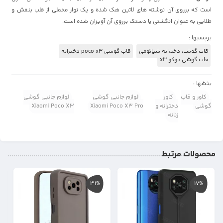
است که برروی آن نوشته های لاتین هک شده و یک نوار مخملی از قلب بنفش و
طلایی به عنوان انگشتی یا دستک برروی آن آویزان شده است.
برچسبها :
قاب گوشی دخترانه شیائومی
قاب گوشی poco x3 دخترانه
قاب گوشی پوکو x3
بخشها :
کاور و قاب
کاور
لوازم جانبی گوشی
لوازم جانبی گوشی
گوشی
دخترانه و
Xiaomi Poco X3 Pro
Xiaomi Poco X3
زنانه
محصولات مرتبط
31%
17%