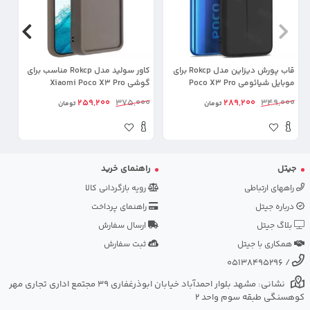
قاب پورش دیزاین مدل Rokcp برای
کاور سولید مدل Rokcp مناسب برای
موبایل شیائومی Poco X3 Pro
گوشی Xiaomi Poco X3 Pro
مد
لن
00
259,200
375,000
289,200
349,000
تومان
تومان
جیتل
راهنمای خرید
راههای ارتباطی
رویه بازگردانی کالا
درباره جیتل
راهنمای پرداخت
بلاگ جیتل
ارسال سفارش
همکاری با جیتل
ثبت سفارش
05138495296
/
نشانی: مشهد بلوار احمدآباد خیابان ابوذرغفاری 39 مجتمع اداری تجاری مهر
کوهسنگی طبقه سوم واحد 2