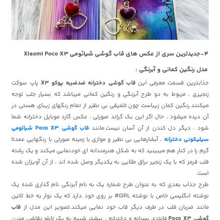
4-جدیدترین سری از عکس های قاب گوشی شیائومی Xiaomi Poco X3
مدل رنگین کمانی و آبرنگی :
جذابترین قسمت معرفی این
قاب گوشی دخترانه ضدضربه پوکو X3
پاپ سوکت
زنجیری ، مربوط به دو طرح آبرنگی و رنگین کمانی میباشد که بسیار جلب توجه
میکنند.رنگین کمان زیباست چون تلفیقی بی نظیر از تمام رنگهای زیبای هستی در
آن دیده میشود ، حال اگر این بک گراند صورتی ، عکس گارد موبایل دخترانه شما
شود ، دیگر دل کندن از آن آسان نیست.مانند
قاب گوشی Poco X3 شیائومی
سیلیکونی دخترانه
، آبشارهایی بی نظیر و موازی با زمینه صورتی با رنگهایی عمدتا
گرم را در کنار هم میبینید که به شکل هنرمندانه ای خودنمایی میکند و یک رشته
قلب قرمز که با یک زنجیر براق طلایی به یکدیگر وصل شده اند ، از آن آویزان شده
است.
طرح جذاب بعدی که به عنوان طرح شماره یک به نام آبرنگی نام گذاری شده یک
نوشته انگلیسی خاص با نوشته GIRL# بر روی خود دارد که یک نوار به خط لاتین
مانند ضربان قلب در طرف دیگر قاب خود نمایی میکند.تصویر این مدل از
قاب
گوشی Poco X3
فانتزی پسرانه و دخترانه ، بیشتر شبیه به یک تابلو نقاشی مدرن