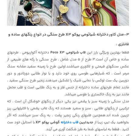
3-مدل کاور دخترانه شیائومی پوکو X3 طرح سنگی در انواع رنگهای ساده و
فانتزی :
قطعا بهترین ویژگی بارز این
قاب شیائومی Poco X3
دخترانه آکواریومی ، طرحهای
ساده و خاص آن است.3 طرح از 5 مدل شامل ، طرح سنگی با رگه های طبیعی از
عکس سنگهای قیمتی و لاکچری میباشند.اولین طرح با زمینه سفید مشابه سنگ
مرمر است ، که شیارهایی طوسی روی خود دارد و با نوار طلایی دورتادور و دور
دوربین یک ست لوکس با نمایی شیک را تشکیل میدهند.زنجیر طرح سنگی سفید ،
مانند تمام طرحهای ساده دخترانه از جنس فلز و به رنگ طلایی است و قلب مخمل
مانند نیز به رنگ خاکستری یا طوسی میباشد.
مدل سنگی با زمینه سبز یا یشمی نیز یکی دیگر از رنگهای خوشگل آن است ، که
ترکیبی از رنگهای طلایی ، سبز و سفید هستند که رنگ غالب یشمی با اکلیلهایی ریز
تزیین شده اند.همچنین قلبهای رنگی زنجیر پشت ، به رنگ سبز میباشند که اگر
بخواهید یک تیپ زیبا از
جدیدترین
قاب دخترانه
گوشی پوکو X3
با استایل خود ست
کنید ، قطعا به لباسهای شما به طرز شگفت آوری می آیند.