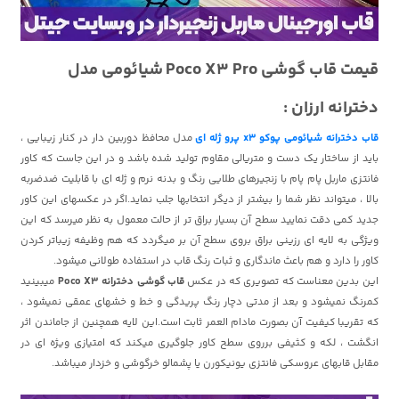
قیمت قاب گوشی Poco X3 Pro شیائومی مدل
دخترانه ارزان :
قاب دخترانه شیائومی پوکو x3 پرو ژله ای
مدل محافظ دوربین دار در کنار زیبایی ،
باید از ساختار یک دست و متریالی مقاوم تولید شده باشد و در این جاست که کاور
فانتزی ماربل پام پام با زنجیرهای طلایی رنگ و بدنه نرم و ژله ای با قابلیت ضدضربه
بالا ، میتواند نظر شما را بیشتر از دیگر انتخابها جلب نماید.اگر در عکسهای این کاور
جدید کمی دقت نمایید سطح آن بسیار براق تر از حالت معمول به نظر میرسد که این
ویژگی به لایه ای رزینی براق بروی سطح آن بر میگردد که هم وظیفه زیباتر کردن
کاور را دارد و هم باعث ماندگاری و ثبات رنگ قاب در استفاده طولانی میشود.
این بدین معناست که تصویری که در عکس
قاب گوشی دخترانه Poco X3
میبینید
کمرنگ نمیشود و بعد از مدتی دچار رنگ پریدگی و خط و خشهای عمقی نمیشود ،
که تقریبا کیفیت آن بصورت مادام العمر ثابت است.این لایه همچنین از جاماندن اثر
انگشت ، لکه و کثیفی برروی سطح کاور جلوگیری میکند که امتیازی ویژه ای در
مقابل قابهای عروسکی فانتزی یونیکورن یا پشمالو خرگوشی و خزدار میباشد.