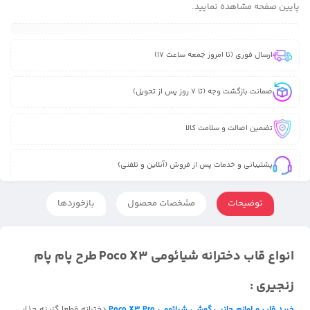
پایین صفحه مشاهده نمایید.
ارسال فوری (تا امروز جمعه ساعت 17)
ضمانت بازگشت وجه (تا 7 روز پس از تحویل)
تضمین اصالت و سلامت کالا
پشتیبانی و خدمات پس از فروش (آنلاین و تلفنی)
توضیحات
مشخصات محصول
بازخوردها
انواع قاب دخترانه شیائومی Poco X3 طرح پام پام
زنجیری :
خرید قاب و لوازم جانبی گوشی شیائومی Poco X3 Pro
دخترانه قطعا گزینه جذابی