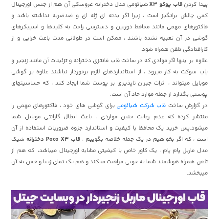
پیدا کردن
قاب پوکو X3
شیائومی مدل دخترانه عروسکی آن هم از جنس اورجینال
کمی چالش برانگیز است ، زیرا اگر بدنه ای ژله ای و ضدضربه نداشته باشد و
فاکتورهای مهمی مانند محافظ دوربین و دسترسی راحت به کلیدها و اسپیکرهای
گوشی در آن تعبیه نشده باشند ، ممکن است در طولانی مدت باعث خرابی و از
کارافتادگی تلفن همراه شود.
علاوه بر اینها اگر موادی که در ساخت قاب فانتزی دخترانه و تزئینات آن مانند زنجیر و
پاپ سوکت به کار میرود ، از استانداردهای لازم برخوردار نباشند علاوه بر گوشی
موبایل میتواند ، اثرات جبران ناپذیری بر پوست شما ایجاد کند ، که حساسیتهای
پوستی بگذارد از جمله موارد حاد آن است.
در گزارش ساخت
قاب شرکت شیائومی
برای گوشی های خود ، فاکتورهای مهمی را
منتشر کرده که عدم رعایت چنین مواردی ، باعث ابطال گارانتی موبایل شما
میشود.پس خرید یک محافظ با کیفیت و استاندارد جزوه ضروریات استفاده از آن
است ، که اگر بخواهیم در یک جمله خلاصه بگوییم :
قاب Poco X3 دخترانه
شیک
مدل ماربل پام پام ، یک کاور خاص با کیفیتی مشابه اورجینال میباشد، که هم از
تلفن همراه هوشمند شما به خوبی مراقبت میکند و هم یک نمای زیبا و خفن به آن
میبخشد.