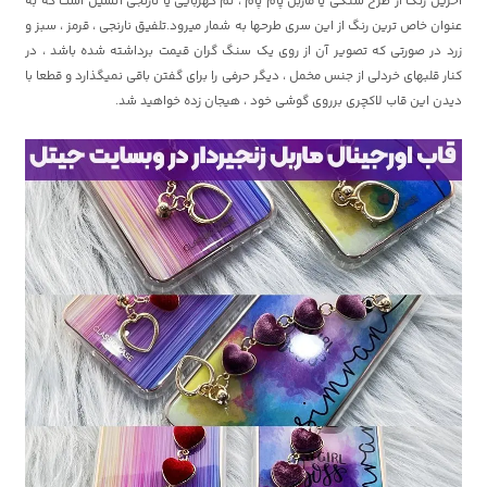
آخرین رنگ از طرح سنگی یا ماربل پام پام ، تم کهربایی یا نارنجی آتشین است که به
عنوان خاص ترین رنگ از این سری طرحها به شمار میرود.تلفیق نارنجی ، قرمز ، سبز و
زرد در صورتی که تصویر آن از روی یک سنگ گران قیمت برداشته شده باشد ، در
کنار قلبهای خردلی از جنس مخمل ، دیگر حرفی را برای گفتن باقی نمیگذارد و قطعا با
دیدن این قاب لاکچری برروی گوشی خود ، هیجان زده خواهید شد.