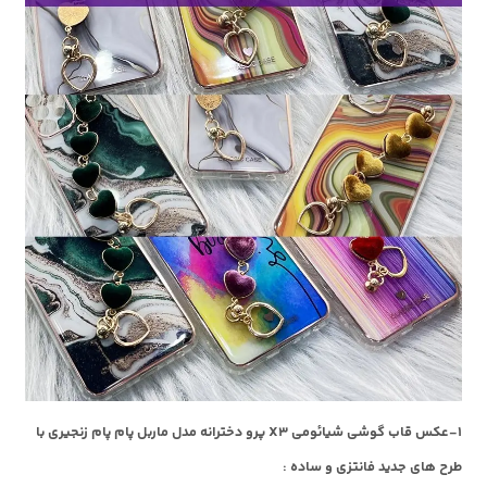
1-عکس قاب گوشی شیائومی X3 پرو دخترانه مدل ماربل پام پام زنجیری با
طرح های جدید فانتزی و ساده :