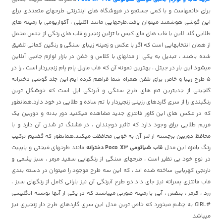
برای خانمهاست و با کمی جستجو در فروشگاه های اینترنتی طرحهای متعددی برای
این گوشی هوشمند میتوان یافت.طرحهایی مانند اکلیلی ، آکواریومی با زمینه های
طلایی گلد لاین یا قاب های مای کیس با تزئین زنجیر و قلب های رنگی از جنس مخمل
از همان انتخابهایی است که اگر با عکس و زمینه زیبای سنگی و رنگین کمانی تلفیق
شده باشند ، تبدیل به یکی از مدلهای با کلاس و خفن در بازار لوازم جانبی آنلاین
میشود.این بار در جیتل ، بهترین نمونه آن که قاب ماربل پام پام زنجیردار است ، را در
5 طرح زیبا و خاص برای تلفن همراه شما فراهم کرده ایم.این جلد گوشی دخترانه
گلچینی از جدیترین تم های طرح سنگی و آبرنگی اپل است که خوشگل ترین
رنگبندی را از سری گاردهای رزینی زنجیردار با تم ساده و طلایی در خود دارد.همانطور
که در عکس های این کاور فانتزی جدید مشاهده میکنید دور بدنه و دوربین یک
فریم طلایی براق وجود دارد که تاثیر دوچندان ، در قشنگ تر شدن آن دارد و با
محافظ دوربین برجسته از لنز آن به خوبی محافظت میکند.همانطور که گفتیم ترکیب
رنگ بامزه این مدل
قاب شیائومی Poco X3 دخترانه
مانند طرحهای فیجتی و پاپپیت
در نوع خود بی نظیر است ، طرحهای سنگی از رنگهایی سفید مرمر ، سبز یشمی و
نارنجی کهربایی ساخته شده اند ، که این سه طرح موجود را میتوان در دسته بندی
قاب فانتزی پسرانه نیز جای داد.دو طرح آبرنگی آن نیز بارانی کامل از رنگهای سبز ،
زرد ، قرمز ، بنفش ، آبی با زمینه صورتی میباشند که در یکی از آنها نوشته انگلیسی
#GIRL به چشم میخورد که خاص ترین مدل این سری گاردهای طرح دار زنجیری نیز
میباشد.