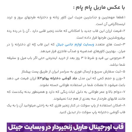
با عکس ماربل پام پام :
1.قطعا مهمترین و جذابترین مزیت این کاور زنانه و دخترانه طرحهای بروز و ترند
اینستاگرامی آن است.
2-قیمت ارزان این قاب جدید با امکاناتی که مانند زنجیر قلبی دارد ، آن را در رده رده
پرفروشترین طرحها قرار داده است.
3-تست های متعدد
وبسایت لوازم جانبی جیتل
که این قاب ژله ای دخترانه را در
میان ، بهترین کاورهای ضدضربه و ضدآب فانتزی قرار میدهد.
4-مرجوعی بی قید و شرط تا 3 روز بعد از خرید اینترنتی حتی اگر باب میل و سلیقه
شما نباشد.
5-ثبت سفارش سریع و ارسال فوری به سراسر ایران از طریق پست پیشتاز
6-وزن و حجم کمی که این مدل
جلد گوشی دخترانه پوکوX3
ارزان قیمت می دهد
باعث میشود تا عضلات شما در استفاده طولانی خسته نشوند.
7-دوام بالا و عمر طولانی به دلیل ثبات رنگی که دارد و همینطور بدنه یکدست که
مانند قابهای طرحدار سه بعدی از هم جدا نمیشوند.
8-امکان استفاده از پاپ سوکت در کنار زنجیر فلزی که به راحتی میتوانید آن را به یک
قاب گوشی دخترانه پاپ سوکت دار تبدیل کنید.