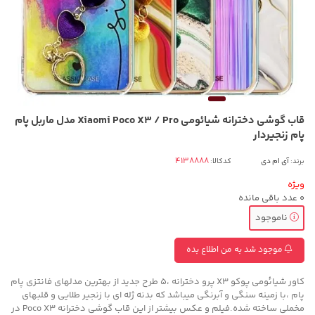
قاب گوشی دخترانه شیائومی Xiaomi Poco X3 / Pro مدل ماربل پام
پام زنجیردار
برند:
آی ام دی
کدکالا:
ویژه
0
عدد باقی مانده
ناموجود
موجود شد به من اطلاع بده
کاور شیائومی پوکو X3 پرو دخترانه ،5 طرح جدید از بهترین مدلهای فانتزی پام
پام ،با زمینه سنگی و آبرنگی میباشد که بدنه ژله ای با زنجیر طلایی و قلبهای
مخملی ساخته شده.فیلم و عکس بیشتر از این قاب گوشی دخترانه Poco X3 در