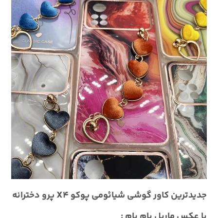
جدیدترین کاور گوشی شیائومی پوکو X4 پرو دخترانه
با عکس ماربل پام پام :