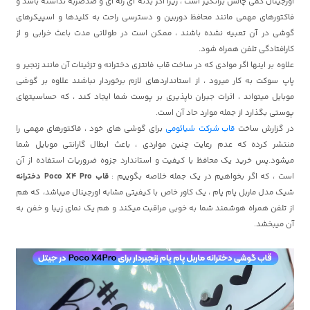
اورجینال کمی چالش برانگیز است ، زیرا اگر بدنه ای ژله ای و ضدضربه نداشته باشد و
فاکتورهای مهمی مانند محافظ دوربین و دسترسی راحت به کلیدها و اسپیکرهای
گوشی در آن تعبیه نشده باشند ، ممکن است در طولانی مدت باعث خرابی و از
کارافتادگی تلفن همراه شود.
علاوه بر اینها اگر موادی که در ساخت قاب فانتزی دخترانه و تزئینات آن مانند زنجیر و
پاپ سوکت به کار میرود ، از استانداردهای لازم برخوردار نباشند علاوه بر گوشی
موبایل میتواند ، اثرات جبران ناپذیری بر پوست شما ایجاد کند ، که حساسیتهای
پوستی بگذارد از جمله موارد حاد آن است.
در گزارش ساخت
قاب شرکت شیائومی
برای گوشی های خود ، فاکتورهای مهمی را
منتشر کرده که عدم رعایت چنین مواردی ، باعث ابطال گارانتی موبایل شما
میشود.پس خرید یک محافظ با کیفیت و استاندارد جزوه ضروریات استفاده از آن
است ، که اگر بخواهیم در یک جمله خلاصه بگوییم :
قاب Poco X4 Pro دخترانه
شیک مدل ماربل پام پام ، یک کاور خاص با کیفیتی مشابه اورجینال میباشد، که هم
از تلفن همراه هوشمند شما به خوبی مراقبت میکند و هم یک نمای زیبا و خفن به
آن میبخشد.