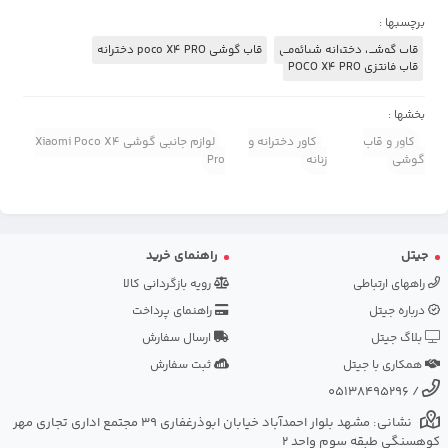
برچسبها :
قاب گوشی دخترانه شیائومی
قاب گوشی poco X4 PRO دخترانه
قاب فانتزی POCO X4 PRO
بخشها :
کاور و قاب
کاور دخترانه و
لوازم جانبی گوشی Xiaomi Poco X4
گوشی
زنانه
Pro
جیتل
راهنمای خرید
راههای ارتباطی
رویه بازگردانی کالا
درباره جیتل
راهنمای پرداخت
بلاگ جیتل
ارسال سفارش
همکاری با جیتل
ثبت سفارش
05138495296
/
نشانی: مشهد بلوار احمدآباد خیابان ابوذرغفاری 39 مجتمع اداری تجاری مهر
کوهسنگی طبقه سوم واحد 2