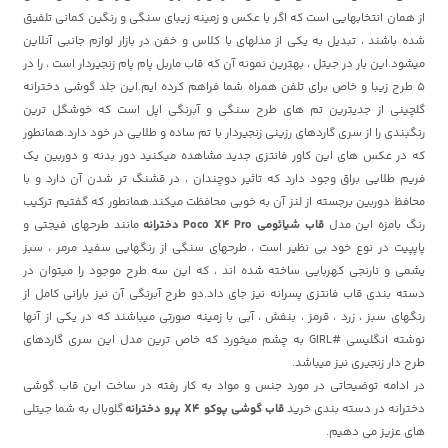
از همان انتخابهایی است که اگر با عکس و زمینه زیبای سنگی و رنگین کمانی تلفیق
شده باشند ، تبدیل به یکی از مدلهای با کلاس و خفن در بازار لوازم جانبی آنلاین
میشود.این بار در جیتل ، بهترین نمونه آن که قاب ماربل پام پام زنجیردار است ، را در
5 طرح زیبا و خاص برای تلفن همراه شما فراهم کرده ایم.این جلد گوشی دخترانه
گلچینی از جدیترین تم های طرح سنگی و آبرنگی اپل است که خوشگل ترین
رنگبندی را از سری گاردهای رزینی زنجیردار با تم ساده و طلایی در خود دارد.همانطور
که در عکس های این کاور فانتزی جدید مشاهده میکنید دور بدنه و دوربین یک
فریم طلایی براق وجود دارد که تاثیر دوچندان ، در قشنگ تر شدن آن دارد و با
محافظ دوربین برجسته از لنز آن به خوبی محافظت میکند.همانطور که گفتیم ترکیب
رنگ بامزه این مدل
قاب شیائومی Poco X4 Pro دخترانه
مانند طرحهای فیجتی و
پاپپیت در نوع خود بی نظیر است ، طرحهای سنگی از رنگهایی سفید مرمر ، سبز
یشمی و نارنجی کهربایی ساخته شده اند ، که این سه طرح موجود را میتوان در
دسته بندی قاب فانتزی پسرانه نیز جای داد.دو طرح آبرنگی آن نیز بارانی کامل از
رنگهای سبز ، زرد ، قرمز ، بنفش ، آبی با زمینه صورتی میباشند که در یکی از آنها
نوشته انگلیسی #GIRL به چشم میخورد که خاص ترین مدل این سری گاردهای
طرح دار زنجیری نیز میباشد.
در ادامه توضیحاتی در مورد جنس و مواد به کار رفته در ساخت این قاب گوشی
دخترانه در دسته بندی خرید
قاب گوشی پوکو X4 پرو دخترانه
گلوبال به شما جیتلی
های عزیز می دهیم.