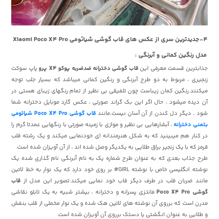
4-جدیدترین سری از عکس های قاب گوشی شیائومی Xiaomi Poco X4 Pro
مدل رنگین کمانی و آبرنگی :
جذابترین قسمت معرفی این
قاب گوشی دخترانه ضدضربه پوکو X4 پرو
پاپ سوکت
زنجیری ، مربوط به دو طرح آبرنگی و رنگین کمانی میباشد که بسیار جلب توجه
میکنند.رنگین کمان زیباست چون تلفیقی بی نظیر از تمام رنگهای زیبای هستی در
آن دیده میشود ، حال اگر این بک گراند صورتی ، عکس گارد موبایل دخترانه شما
شود ، دیگر دل کندن از آن آسان نیست.مانند
قاب گوشی Poco X4 Pro شیائومی
بتمنی دخترانه
، آبشارهایی بی نظیر و موازی با زمینه صورتی با رنگهایی عمدتا گرم را
در کنار هم میبینید که به شکل هنرمندانه ای خودنمایی میکند و یک رشته قلب
قرمز که با یک زنجیر براق طلایی به یکدیگر وصل شده اند ، از آن آویزان شده است.
طرح جذاب بعدی که به عنوان طرح شماره یک به نام آبرنگی نام گذاری شده یک
نوشته انگلیسی خاص با نوشته GIRL# بر روی خود دارد که یک نوار به خط لاتین
مانند ضربان قلب در طرف دیگر قاب خود نمایی میکند.تصویر این مدل از
قاب
گوشی Poco X4 Pro
فانتزی پسرانه و دخترانه ، بیشتر شبیه به یک تابلو نقاشی
مدرن است که برروی آن نوشته های لاتین هک شده و یک نوار مخملی از قلب بنفش
و طلایی به عنوان انگشتی یا دستک برروی آن آویزان شده است.