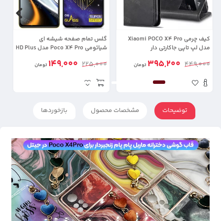
کیف چرمی Xiaomi POCO X4 Pro
گلس تمام صفحه شیشه ای
گل
مدل لپ تاپی جاکارتی دار
شیائومی Poco X4 Pro مدل HD Plus
در
149,000
395,200
00
225,000
449,000
تومان
تومان
توضیحات
مشخصات محصول
بازخوردها