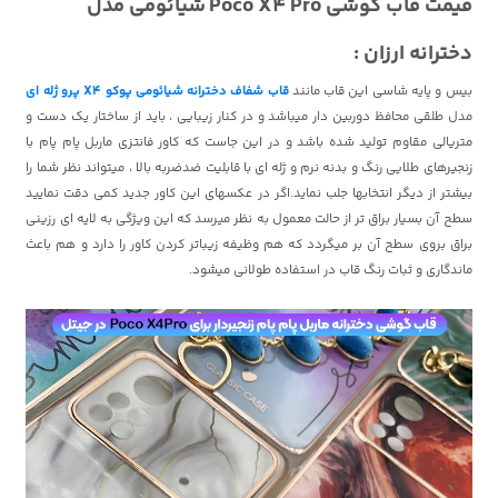
قیمت قاب گوشی Poco X4 Pro شیائومی مدل
دخترانه ارزان :
بیس و پایه شاسی این قاب مانند
قاب شفاف دخترانه شیائومی پوکو X4 پرو ژله ای
مدل طلقی محافظ دوربین دار میباشد و در کنار زیبایی ، باید از ساختار یک دست و
متریالی مقاوم تولید شده باشد و در این جاست که کاور فانتزی ماربل پام پام با
زنجیرهای طلایی رنگ و بدنه نرم و ژله ای با قابلیت ضدضربه بالا ، میتواند نظر شما را
بیشتر از دیگر انتخابها جلب نماید.اگر در عکسهای این کاور جدید کمی دقت نمایید
سطح آن بسیار براق تر از حالت معمول به نظر میرسد که این ویژگی به لایه ای رزینی
براق بروی سطح آن بر میگردد که هم وظیفه زیباتر کردن کاور را دارد و هم باعث
ماندگاری و ثبات رنگ قاب در استفاده طولانی میشود.