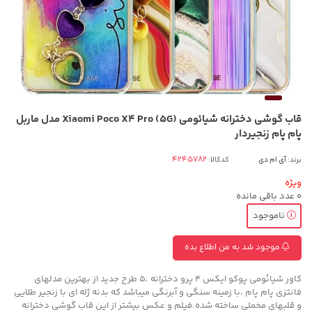
قاب گوشی دخترانه شیائومی Xiaomi Poco X4 Pro (5G) مدل ماربل
پام پام زنجیردار
برند:
آی ام دی
کدکالا:
ویژه
0
عدد باقی مانده
ناموجود
موجود شد به من اطلاع بده
کاور شیائومی پوکو ایکس 4 پرو دخترانه ،5 طرح جدید از بهترین مدلهای
فانتزی پام پام ،با زمینه سنگی و آبرنگی میباشد که بدنه ژله ای با زنجیر طلایی
و قلبهای مخملی ساخته شده.فیلم و عکس بیشتر از این قاب گوشی دخترانه