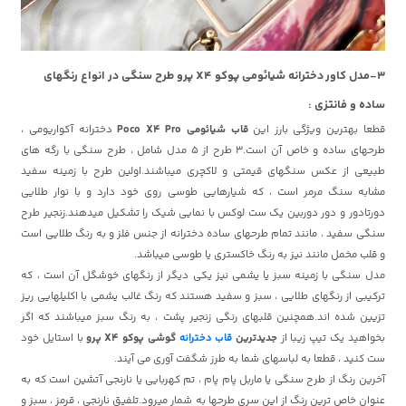
3-مدل کاور دخترانه شیائومی پوکو X4 پرو طرح سنگی در انواع رنگهای
ساده و فانتزی :
قطعا بهترین ویژگی بارز این
قاب شیائومی Poco X4 Pro
دخترانه آکواریومی ،
طرحهای ساده و خاص آن است.3 طرح از 5 مدل شامل ، طرح سنگی با رگه های
طبیعی از عکس سنگهای قیمتی و لاکچری میباشند.اولین طرح با زمینه سفید
مشابه سنگ مرمر است ، که شیارهایی طوسی روی خود دارد و با نوار طلایی
دورتادور و دور دوربین یک ست لوکس با نمایی شیک را تشکیل میدهند.زنجیر طرح
سنگی سفید ، مانند تمام طرحهای ساده دخترانه از جنس فلز و به رنگ طلایی است
و قلب مخمل مانند نیز به رنگ خاکستری یا طوسی میباشد.
مدل سنگی با زمینه سبز یا یشمی نیز یکی دیگر از رنگهای خوشگل آن است ، که
ترکیبی از رنگهای طلایی ، سبز و سفید هستند که رنگ غالب یشمی با اکلیلهایی ریز
تزیین شده اند.همچنین قلبهای رنگی زنجیر پشت ، به رنگ سبز میباشند که اگر
بخواهید یک تیپ زیبا از
جدیدترین
قاب دخترانه
گوشی پوکو X4 پرو
با استایل خود
ست کنید ، قطعا به لباسهای شما به طرز شگفت آوری می آیند.
آخرین رنگ از طرح سنگی یا ماربل پام پام ، تم کهربایی یا نارنجی آتشین است که به
عنوان خاص ترین رنگ از این سری طرحها به شمار میرود.تلفیق نارنجی ، قرمز ، سبز و