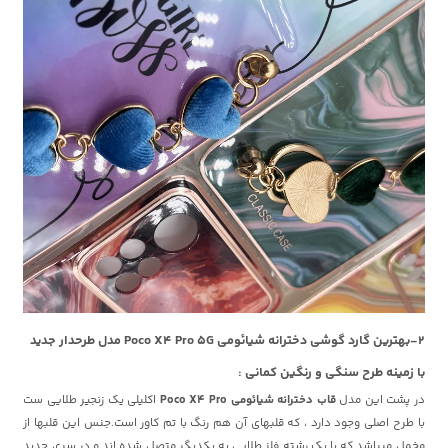
2-بهترین گارد گوشی دخترانه شیائومی Poco X4 Pro 5G مدل طرحدار جدید
با زمینه طرح سنگی و رنگین کمانی :
در پشت این مدل
قاب دخترانه شیائومی Poco X4 Pro
اکلیلی یک زنجیر طلایی ست
با طرح اصلی وجود دارد ، که قلبهای آن هم رنگ با تم کاور است.جنس این قلبها از
مخمل میباشد که با یک رشته فلز طلایی به یکدیگر متصل شده اند و در سری جدید