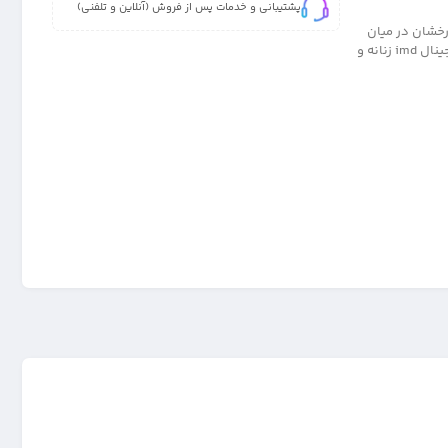
پشتیبانی و خدمات پس از فروش (آنلاین و تلفنی)
 که امواج درخشان در میان
طرح با طیف رگه های طلایی و نقره ای برق میزنند.دور تا دور این کاور ژله ای اورجینال imd زنانه و