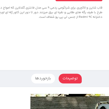
قاب شاین و لاکچری برای شیائومی ردمی 9 سی مدل فانتزی گلدلاین
دخترانه Redmi 9C از جنس تی پی یو شفاف است.
توضیحات
بازخوردها