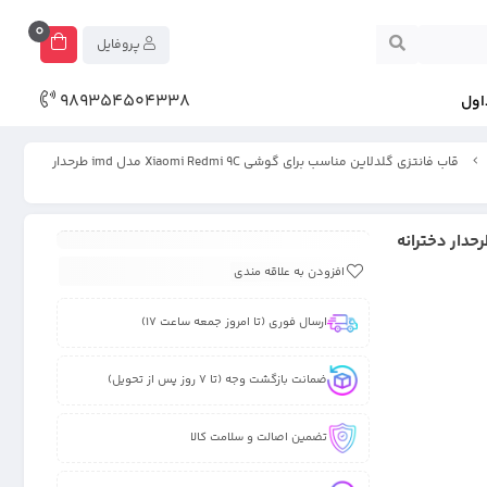
0
پروفایل
989354504338
اول
قاب فانتزی گلدلاین مناسب برای گوشی Xiaomi Redmi 9C مدل imd طرحدار
ی گلدلاین مناسب برای گوشی Xiaomi Redmi 9C مدل imd طرحدار دخترانه
افزودن به علاقه مندی
ارسال فوری (تا امروز جمعه ساعت 17)
ضمانت بازگشت وجه (تا 7 روز پس از تحویل)
تضمین اصالت و سلامت کالا