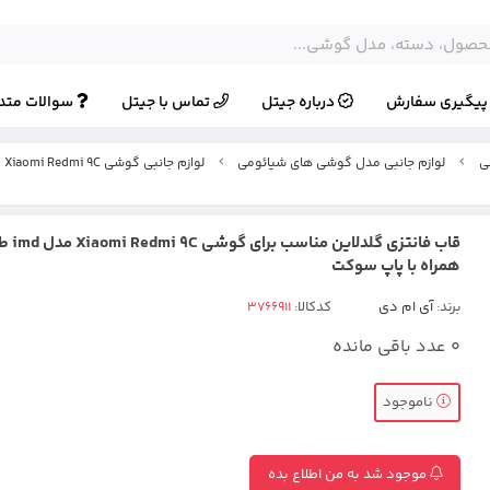
یگیری سفارش
درباره جیتل
تماس با جیتل
سوالات متد
ی
لوازم جانبی مدل گوشی های شیائومی
لوازم جانبی گوشی Xiaomi Redmi 9C
قاب فانتز
همراه با پاپ سوکت
برند:
آی ام دی
کدکالا:
0
عدد باقی مانده
ناموجود
موجود شد به من اطلاع بده