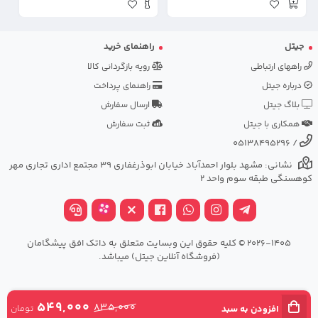
جیتل
راهنمای خرید
راههای ارتباطی
رویه بازگردانی کالا
درباره جیتل
راهنمای پرداخت
بلاگ جیتل
ارسال سفارش
همکاری با جیتل
ثبت سفارش
05138495296
/
نشانی: مشهد بلوار احمدآباد خیابان ابوذرغفاری 39 مجتمع اداری تجاری مهر
کوهسنگی طبقه سوم واحد 2
2026-1405 © کلیه حقوق این وبسایت متعلق به داتک افق پیشگامان
(فروشگاه آنلاین جیتل) میباشد.
549,000
835,000
تومان
افزودن به سبد