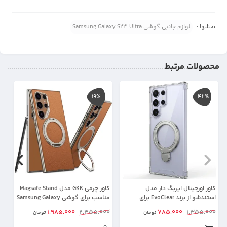
بخشها :
لوازم جانبی گوشی Samsung Galaxy S23 Ultra
محصولات مرتبط
19%
42%
کاور اورجینال ایربگ دار مدل
کاور چرمی GKK مدل Magsafe Stand
استندشو از برند EvoClear برای
مناسب برای گوشی Samsung Galaxy
ra
S23 Ultra
Samsung Galaxy S23 Ultra
00
1,985,000
2,455,000
785,000
1,355,000
تومان
تومان