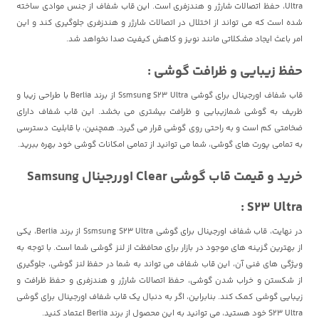
Ultra، حفظ اتصالات شارژر و هندزفری است. این قاب شفاف از جنس موادی ساخته
شده است که می تواند از اختلال در اتصالات شارژر و هندزفری جلوگیری کند و این
امر باعث ایجاد مشکلاتی مانند نویز و کاهش کیفیت صدا نخواهد شد.
حفظ زیبایی و ظرافت گوشی :
قاب شفاف اورجینال برای گوشی Ssmsung S23 Ultra از برند Berlia با طراحی زیبا و
ظریف به گوشی شمازیبایی و ظرافت بیشتری می بخشد. این قاب شفاف دارای
ضخامتی کم است و به راحتی روی گوشی قرار می گیرد. همچنین، با قابلیت دسترسی
به تمامی پورت های گوشی، شما می توانید از تمامی امکانات گوشی خود بهره ببرید.
خرید و قیمت قاب گوشی Clear اوررجینال Samsung
S23 Ultra :
در نهایت، قاب شفاف اورجینال برای گوشی Ssmsung S23 Ultra از برند Berlia، یکی
از بهترین گزینه های موجود در بازار برای محافظت از لنز گوشی شما است. با توجه به
ویژگی های فنی آن، این قاب شفاف می تواند به شما در حفظ لنز گوشی، جلوگیری
از شکستن و خراب شدن گوشی، حفظ اتصالات شارژر و هندزفری و حفظ ظرافت و
زیبایی گوشی کمک کند. بنابراین، اگر به دنبال یک قاب شفاف اورجینال برای گوشی
S23 Ultra خود هستید، می توانید به این محصول از برند Berlia اعتماد کنید.