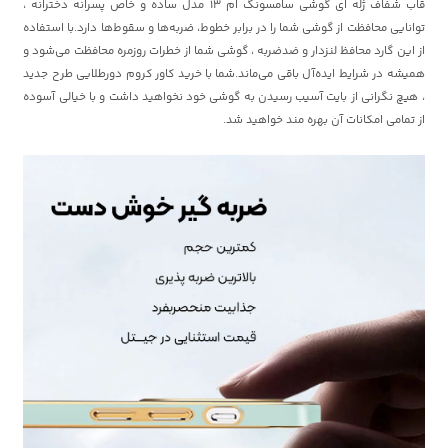
قاب شفاف ژله ای گوشی سامسونگ ام 13 مدل ساده و خاص پسرانه دخترانه ،
توانایی محافظت از گوشی شما را در برابر خطوط، ضربه‌ها و سقوط‌ها دارد.با استفاده
از این گارد محافظ لنزدار و ضدضربه ، گوشی شما از خطرات روزمره محافظت می‌شود و
همیشه در شرایط ایده‌آل باقی می‌ماند.شما با خرید کاور کروم دورطلایی طرح جدید
، هیچ نگرانی از بایت آسیب رسیدن به گوشی خود نخواهید داشت و با خیالی آسوده
از تمامی امکانات آن بهره مند خواهید شد.