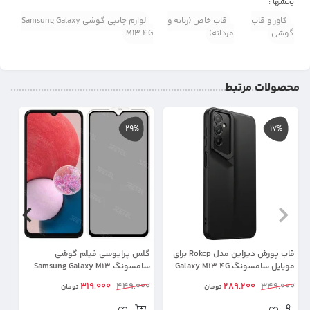
بخشها :
کاور و قاب
قاب خاص (زنانه و
لوازم جانبی گوشی Samsung Galaxy
گوشی
مردانه)
M13 4G
محصولات مرتبط
29%
17%
قاب پورش دیزاین مدل Rokcp برای
گلس پرایوسی فیلم گوشی
موبایل سامسونگ Galaxy M13 4G
سامسونگ Samsung Galaxy M13
 4G
4G (28 درجه اورجینال)
00
319,000
449,000
289,200
349,000
تومان
تومان