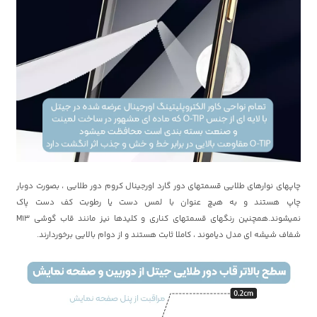
چاپهای نوارهای طلایی قسمتهای دور گارد اورجینال کروم دور طلایی ، بصورت دوبار
چاپ هستند و به هیچ عنوان با لمس دست یا رطوبت کف دست پاک
نمیشوند.همچنین رنگهای قسمتهای کناری و کلیدها نیز مانند قاب گوشی M13
شفاف شیشه ای مدل دیاموند ، کاملا ثابت هستند و از دوام بالایی برخوردارند.