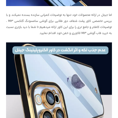
اما جیتل در ارائه محصولات خود تنها به توضیحات کمپانی سازنده بسنده نمیکند و با
بررسی تخصصی کاور پشت شفاف دور طلایی برای گوشی سامسونگ گلکسی M13 ،
توضیحات کاملتر و جامع تری را برای این کاور ارائه میدهیم تا شما با دید بازتری نسبت
به خرید قاب گوشی M13 لاکچری و خفن خود اقدام نمایید.