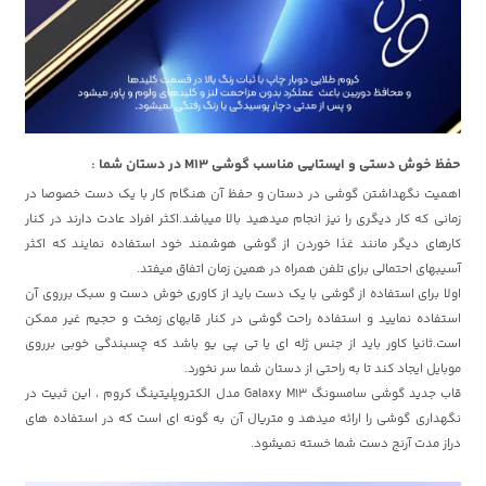
حفظ خوش دستی و ایستایی مناسب گوشی M13 در دستان شما :
اهمیت نگهداشتن گوشی در دستان و حفظ آن هنگام کار با یک دست خصوصا در
زمانی که کار دیگری را نیز انجام میدهید بالا میباشد.اکثر افراد عادت دارند در کنار
کارهای دیگر مانند غذا خوردن از گوشی هوشمند خود استفاده نمایند که اکثر
آسیبهای احتمالی برای تلفن همراه در همین زمان اتفاق میفتد.
اولا برای استفاده از گوشی با یک دست باید از کاوری خوش دست و سبک برروی آن
استفاده نمایید و استفاده راحت گوشی در کنار قابهای زمخت و حجیم غیر ممکن
است.ثانیا کاور باید از جنس ژله ای یا تی پی یو باشد که چسبندگی خوبی برروی
موبایل ایجاد کند تا به راحتی از دستان شما سر نخورد.
قاب جدید گوشی سامسونگ Galaxy M13 مدل الکتروپلیتینگ کروم ، این ثبیت در
نگهداری گوشی را ارائه میدهد و متریال آن به گونه ای است که در استفاده های
دراز مدت آرنج دست شما خسته نمیشود.