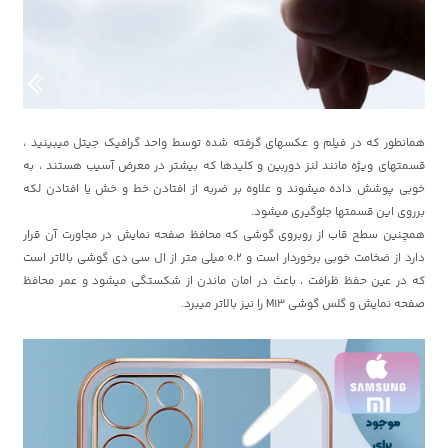
همانطور که در فیلم و عکسهای گرفته شده توسط واحد گرافیک جیتل میبینید ،
قسمتهای ویژه مانند لنز دوربین و کلیدها که بیشتر در معرض آسیب هستند ، به
خوبی پوشش داده میشوند و علاوه بر ضربه از افتادن خط و خش یا افتادن لکه
برروی این قسمتها جلوگیری میشود.
همچنین سطح قاب از روبروی گوشی که محافظ صفحه نمایش در مجاورت آن قرار
دارد از ضخامت خوبی برخوردار است و 0.2 میلی متر از ال سی دی گوشی بالاتر است
که در عین حفظ ظرافت ، باعث در امان ماندن از شکستگی میشود و عمر محافظ
صفحه نمایش و گلس گوشی M13 را نیز بالاتر میبرد.