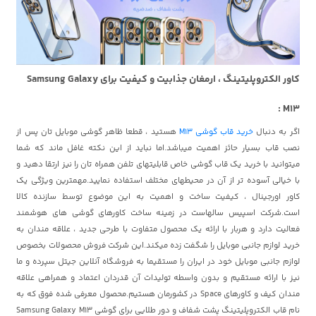
کاور الکتروپلیتینگ ، ارمغان جذابیت و کیفیت برای Samsung Galaxy
M13 :
اگر به دنبال
خرید قاب گوشی M13
هستید ، قطعا ظاهر گوشی موبایل تان پس از
نصب قاب بسیار حائز اهمیت میباشد.اما نباید از این نکته غافل ماند که شما
میتوانید با خرید یک قاب گوشی خاص قابلیتهای تلفن همراه تان را نیز ارتقا دهید و
با خیالی آسوده تر از آن در محیطهای مختلف استفاده نمایید.مهمترین ویژگی یک
کاور اورجینال ، کیفیت ساخت و اهمیت به این موضوع توسط سازنده کالا
است.شرکت اسپیس سالهاست در زمینه ساخت کاورهای گوشی های هوشمند
فعالیت دارد و هربار با ارائه یک محصول متفاوت با طرحی جدید ، علاقه مندان به
خرید لوازم جانبی موبایل را شگفت زده میکند.این شرکت فروش محصولات بخصوص
لوازم جانبی موبایل خود در ایران را مستقیما به فروشگاه آنلاین جیتل سپرده و ما
نیز با ارائه مستقیم و بدون واسطه تولیدات آن قدردان اعتماد و همراهی علاقه
مندان کیف و کاورهای Space در کشورمان هستیم.محصول معرفی شده فوق که به
نام قاب الکتروپلیتینگ پشت شفاف و دور طلایی برای گوشی Samsung Galaxy M13