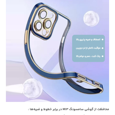
محافظت از گوشی سامسونگ M13 در برابر خطوط و ضربه‌ها :