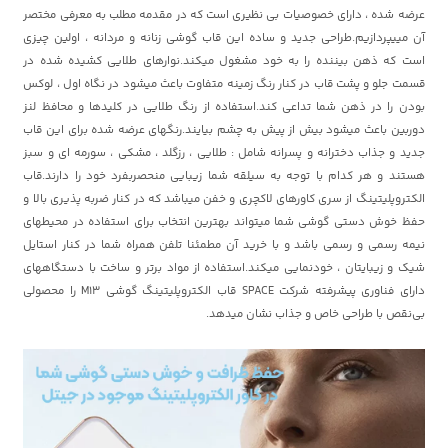
عرضه شده ، دارای خصوصیات بی نظیری است که در مقدمه مطلب به معرفی مختصر
آن مییپردازیم.طراحی جدید و ساده این قاب گوشی زنانه و مردانه ، اولین چیزی
است که ذهن بیننده را به خود مشغول میکند.نوارهای طلایی کشیده شده در
قسمت جلو و پشت قاب در کنار رنگ زمینه متفاوت باعث میشود در نگاه اول ، لوکس
بودن را در ذهن شما تداعی کند.استفاده از رنگ طلایی در کلیدها و محافظ لنز
دوربین باعث میشود بیش از پیش به چشم بیایند.رنگهای عرضه شده برای این قاب
جدید و جذاب دخترانه و پسرانه شامل : طلایی ، رزگلد ، مشکی ، سورمه ای و سبز
هستند و هر کدام با توجه به سیلقه شما زیبایی منحصربفرد خود را دارند.قاب
الکتروپلیتینگ از سری کاورهای لاکچری و خفن میباشد که در کنار ضربه پذیری بالا و
حفظ خوش دستی گوشی شما میتواند بهترین انتخاب برای استفاده در محیطهای
نیمه رسمی و رسمی باشد و با خرید آن مطمئنا تلفن همراه شما در کنار استایل
شیک و زیبایتان ، خودنمایی میکند.استفاده از مواد برتر و ساخت با دستگاههای
دارای فناوری پیشرفته شرکت SPACE قاب الکتروپلیتینگ گوشی M13 را محصولی
بی‌نقص با طراحی خاص و جذاب نشان میدهد.