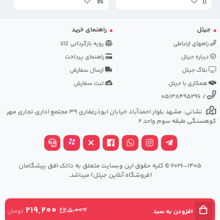
جیتل
راهنمای خرید
راههای ارتباطی
رویه بازگردانی کالا
درباره جیتل
راهنمای پرداخت
بلاگ جیتل
ارسال سفارش
همکاری با جیتل
ثبت سفارش
05138495296
/
نشانی: مشهد بلوار احمدآباد خیابان ابوذرغفاری 39 مجتمع اداری تجاری مهر
کوهسنگی طبقه سوم واحد 2
2026-1405 © کلیه حقوق این وبسایت متعلق به داتک افق پیشگامان
(فروشگاه آنلاین جیتل) میباشد.
219,200
245,000
تومان
افزودن به سبد