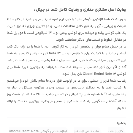
رعایت اصل مشتری مداری و رضایت کامل شما در جیتل :
بدون شک شما تازه‌ترین گوشی خود را خریداری نموده اید و می‌خواهید در کنار حفظ
ظرافت و زیبایی ، آن را به طور کامل محافظت نمایید و مهم‌ترین چیزی که نیاز دارید،
یک قاب گوشی زنانه و مردانه برای گوشی ردمی نوت 13 شیائومی است تا موبایل شما
در مقابل خطوط و آسیب‌های دیگر محافظت شود.
ما در جیتل تمام توان و تخصص خود را به کار گرفته ایم تا شما را در ارائه یک قاب
گوشی جدید و با کیفیت برای شیائومی ردمی Note 13 تان همراهی کنیم و به شما
این تضمین را میدهیم که با خرید این محصول قطعا پشیمانی به سراغ شما نخواهد
آمد و اگر این کاور متناسب با سلیقه شماست ، میتواند به بهترین خرید شما برای
گوشی Xiaomi Redmi Note 13 تان بدل شود.
رضایت شما کاربران جیتلی ، برای ما در اولویت قرار دارد.ما تمام تلاش خود را می‌کنیم
تا رضایت شما را به حداکثر برسانیم. در صورت وجود هرگونه مشکل یا نیاز به
راهنمایی، لطفاً با شماره های پشتیبانی در تماس باشید.ما 24 ساعته در هفت روز
هفته آماده پاسخگویی به شما هستیم و سعی می‌کنیم بهترین خدمات را ارائه
دهیم.
بخشها :
کاور و قاب
قاب خاص (زنانه و
لوازم جانبی گوشی Xiaomi Redmi Note