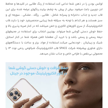
لوکس بودن را در ذهن شما تداعی کند.استفاده از رنگ طلایی در کلیدها و محافظ
لنز دوربین باعث میشود بیش از پیش به چشم بیایند.رنگهای عرضه شده برای این
قاب جدید و جذاب دخترانه و پسرانه شامل : طلایی ، رزگلد ، مشکی ، سورمه ای و
سبز هستند و هر کدام با توجه به سیلقه شما زیبایی منحصربفرد خود را دارند.قاب
الکتروپلیتینگ از سری کاورهای لاکچری و خفن میباشد که در کنار ضربه پذیری بالا و
حفظ خوش دستی گوشی شما میتواند بهترین انتخاب برای استفاده در محیطهای
نیمه رسمی و رسمی باشد و با خرید آن مطمئنا تلفن همراه شما در کنار استایل
شیک و زیبایتان ، خودنمایی میکند.استفاده از مواد برتر و ساخت با دستگاههای
دارای فناوری پیشرفته شرکت SPACE قاب الکتروپلیتینگ شیائومی ردمی نوت 13 را
محصولی بی‌نقص با طراحی خاص و جذاب نشان میدهد.