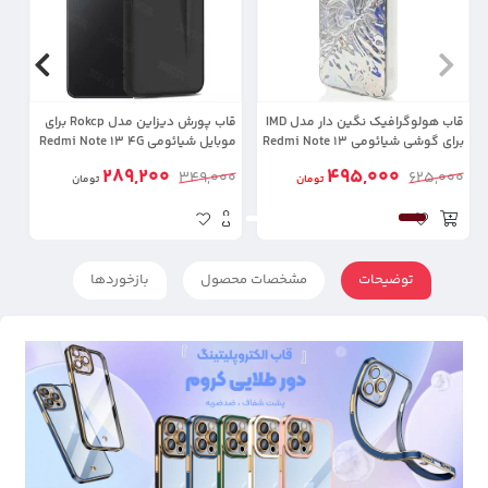
قاب هولوگرافیک نگین دار مدل IMD
قاب پورش دیزاین مدل Rokcp برای
برای گوشی شیائومی Redmi Note 13
موبایل شیائومی Redmi Note 13 4G
 4G
4G
289,200
495,000
0
349,000
625,000
تومان
تومان
توضیحات
مشخصات محصول
بازخوردها