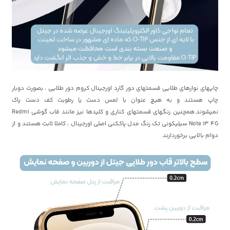
چاپهای نوارهای طلایی قسمتهای دور گارد اورجینال کروم دور طلایی ، بصورت دوبار
چاپ هستند و به هیچ عنوان با لمس دست یا رطوبت کف دست پاک
نمیشوند.همچنین رنگهای قسمتهای کناری و کلیدها نیز مانند قاب گوشی Redmi
Note 13 4G سیلیکونی تک رنگ مدل پاککنی اصلی اورجینال ، کاملا ثابت هستند و از
دوام بالایی برخوردارند.