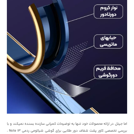
اما جیتل در ارائه محصولات خود تنها به توضیحات کمپانی سازنده بسنده نمیکند و با
بررسی تخصصی کاور پشت شفاف دور طلایی برای گوشی شیائومی ردمی Note 13 ،