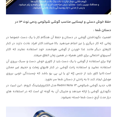
حفظ خوش دستی و ایستایی مناسب گوشی شیائومی ردمی نوت 13 در
دستان شما :
اهمیت نگهداشتن گوشی در دستان و حفظ آن هنگام کار با یک دست خصوصا در
زمانی که کار دیگری را نیز انجام میدهید بالا میباشد.اکثر افراد عادت دارند در کنار
کارهای دیگر مانند غذا خوردن از گوشی هوشمند خود استفاده نمایند که اکثر
آسیبهای احتمالی برای تلفن همراه در همین زمان اتفاق میفتد.
اولا برای استفاده از گوشی با یک دست باید از کاوری خوش دست و سبک برروی آن
استفاده نمایید و استفاده راحت گوشی در کنار قابهای زمخت و حجیم غیر ممکن
است.ثانیا کاور باید از جنس ژله ای یا تی پی یو باشد که چسبندگی خوبی برروی
موبایل ایجاد کند تا به راحتی از دستان شما سر نخورد.
قاب جدید گوشی شیائومی Redmi Note 13 مدل الکتروپلیتینگ کروم ، این ثبیت در
نگهداری گوشی را ارائه میدهد و متریال آن به گونه ای است که در استفاده های
دراز مدت آرنج دست شما خسته نمیشود.