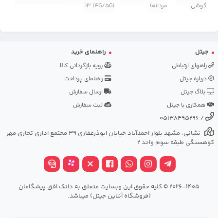
گوشی
مردانه)
13 (4G/5G)
جیتل
راهنمای خرید
راههای ارتباطی
رویه بازگردانی کالا
درباره جیتل
راهنمای پرداخت
بلاگ جیتل
ارسال سفارش
همکاری با جیتل
ثبت سفارش
05138495296
/
نشانی: مشهد بلوار احمدآباد خیابان ابوذرغفاری 39 مجتمع اداری تجاری مهر
کوهسنگی طبقه سوم واحد 2
2026-1405 © کلیه حقوق این وبسایت متعلق به داتک افق پیشگامان
(فروشگاه آنلاین جیتل) میباشد.