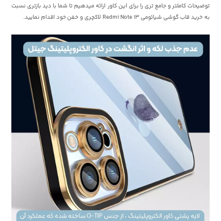
توضیحات کاملتر و جامع تری را برای این کاور ارائه میدهیم تا شما با دید بازتری نسبت
به خرید قاب گوشی شیائومی Redmi Note 13 لاکچری و خفن خود اقدام نمایید.