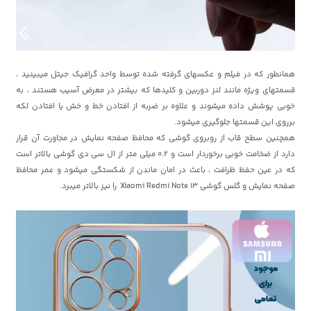
همانطور که در فیلم و عکسهای گرفته شده توسط واحد گرافیک جیتل میبینید ،
قسمتهای ویژه مانند لنز دوربین و کلیدها که بیشتر در معرض آسیب هستند ، به
خوبی پوشش داده میشوند و علاوه بر ضربه از افتادن خط و خش یا افتادن لکه
برروی این قسمتها جلوگیری میشود.
همچنین سطح قاب از روبروی گوشی که محافظ صفحه نمایش در مجاورت آن قرار
دارد از ضخامت خوبی برخوردار است و 0.2 میلی متر از ال سی دی گوشی بالاتر است
که در عین حفظ ظرافت ، باعث در امان ماندن از شکستگی میشود و عمر محافظ
صفحه نمایش و گلس گوشی Xiaomi Redmi Note 13 را نیز بالاتر میبرد.