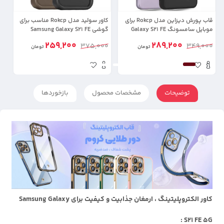
قاب پورش دیزاین مدل Rokcp برای
کاور سولید مدل Rokcp مناسب برای
موبایل سامسونگ Galaxy S21 FE
گوشی Samsung Galaxy S21 FE
مد
259,200
289,200
0
375,000
349,000
تومان
تومان
توضیحات
مشخصات محصول
بازخوردها
کاور الکتروپلیتینگ ، ارمغان جذابیت و کیفیت برای Samsung Galaxy
S21 FE 5G :