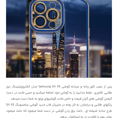
پس از نصب کاور زنانه و مردانه گوشی Samsung S21 FE مدل الکتروپلیتینگ دور
طلایی لاکچری ، فقط جذابیت را به گوشی خود اضافه میکنید و حسی مانند در دست
گرفتن گوشی های گران قیمت و خاص مانند گوشیهای ورتو به شما دست میدهد.
رنگهای طلایی و درخشان به کار رفته در متریال قاب جدید گوشی سامسونگ S21 FE
طرح ساده شیشه ای ، باعث برق زدن گوشی در دست شما میشود که باعث میشود
نمای بهتر و لاکچری تر به استایلتان بدهد.