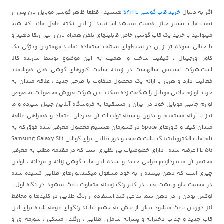
اگر به دنبال
خرید قاب گوشی S21 FE
هستید ، قطعا ظاهر گوشی موبایل تان پس از
نصب قاب بسیار حائز اهمیت میباشد.اما نباید از این نکته غافل ماند که شما
میتوانید با خرید یک قاب گوشی خاص قابلیتهای تلفن همراه تان را نیز ارتقا دهید و
با خیالی آسوده تر از آن در محیطهای مختلف استفاده نمایید.مهمترین ویژگی یک
کاور اورجینال ، کیفیت ساخت و اهمیت به این موضوع توسط سازنده کالا
است.شرکت اسپیس سالهاست در زمینه ساخت کاورهای گوشی های هوشمند
فعالیت دارد و هربار با ارائه یک محصول متفاوت با طرحی جدید ، علاقه مندان به
خرید لوازم جانبی موبایل را شگفت زده میکند.این شرکت فروش محصولات بخصوص
لوازم جانبی موبایل خود در ایران را مستقیما به فروشگاه آنلاین جیتل سپرده و ما
نیز با ارائه مستقیم و بدون واسطه تولیدات آن قدردان اعتماد و همراهی علاقه
مندان کیف و کاورهای Space در کشورمان هستیم.محصول معرفی شده فوق که به
نام قاب الکتروپلیتینگ پشت شفاف و دور طلایی برای گوشی Samsung Galaxy S21
FE 5G عرضه شده ، دارای خصوصیات بی نظیری است که در مقدمه مطلب به معرفی
مختصر آن مییپردازیم.طراحی جدید و ساده این قاب گوشی زنانه و مردانه ، اولین
چیزی است که ذهن بیننده را به خود مشغول میکند.نوارهای طلایی کشیده شده
در قسمت جلو و پشت قاب در کنار رنگ زمینه متفاوت باعث میشود در نگاه اول ،
لوکس بودن را در ذهن شما تداعی کند.استفاده از رنگ طلایی در کلیدها و محافظ
لنز دوربین باعث میشود بیش از پیش به چشم بیایند.رنگهای عرضه شده برای این
قاب جدید و جذاب دخترانه و پسرانه شامل : طلایی ، رزگلد ، مشکی ، سورمه ای و