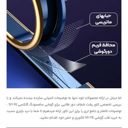
اما جیتل در ارائه محصولات خود تنها به توضیحات کمپانی سازنده بسنده نمیکند و با
بررسی تخصصی کاور پشت شفاف دور طلایی برای گوشی سامسونگ گلکسی S21 FE ،
توضیحات کاملتر و جامع تری را برای این کاور ارائه میدهیم تا شما با دید بازتری نسبت
به خرید قاب گوشی S21 FE لاکچری و خفن خود اقدام نمایید.