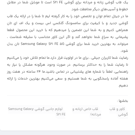
یک قاب گوشی زنانه و مردانه برای گوشی S21 FE است تا موبایل شما در مقابل
خطوط و آسیب‌های دیگر محافظت شود.
ما در جیتل تمام توان و تخصص خود را به کار گرفته ایم تا شما را در ارائه یک قاب
گوشی جدید و با کیفیت برای سامسونگ گلکسی اس بیست و یک اف ای تان
همراهی کنیم و به شما این تضمین را میدهیم که با خرید این محصول قطعا
پشیمانی به سراغ شما نخواهد آمد و اگر این کاور متناسب با سلیقه شماست ،
میتواند به بهترین خرید شما برای گوشی Samsung Galaxy S21 FE 5G تان بدل
شود.
رضایت شما کاربران جیتلی ، برای ما در اولویت قرار دارد.ما تمام تلاش خود را می‌کنیم
تا رضایت شما را به حداکثر برسانیم. در صورت وجود هرگونه مشکل یا نیاز به
راهنمایی، لطفاً با شماره های پشتیبانی در تماس باشید.ما 24 ساعته در هفت روز
هفته آماده پاسخگویی به شما هستیم و سعی می‌کنیم بهترین خدمات را ارائه
دهیم.
بخشها :
کاور و قاب
قاب خاص (زنانه و
لوازم جانبی گوشی Samsung Galaxy
گوشی
مردانه)
S21 FE