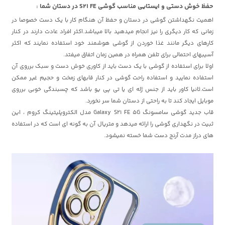
حفظ خوش دستی و ایستایی مناسب گوشی S21 FE در دستان شما :
اهمیت نگهداشتن گوشی در دستان و حفظ آن هنگام کار با یک دست خصوصا در
زمانی که کار دیگری را نیز انجام میدهید بالا میباشد.اکثر افراد عادت دارند در کنار
کارهای دیگر مانند غذا خوردن از گوشی هوشمند خود استفاده نمایند که اکثر
آسیبهای احتمالی برای تلفن همراه در همین زمان اتفاق میفتد.
اولا برای استفاده از گوشی با یک دست باید از کاوری خوش دست و سبک برروی آن
استفاده نمایید و استفاده راحت گوشی در کنار قابهای زمخت و حجیم غیر ممکن
است.ثانیا کاور باید از جنس ژله ای یا تی پی یو باشد که چسبندگی خوبی برروی
موبایل ایجاد کند تا به راحتی از دستان شما سر نخورد.
قاب جدید گوشی سامسونگ Galaxy S21 FE 5G مدل الکتروپلیتینگ کروم ، این
ثبیت در نگهداری گوشی را ارائه میدهد و متریال آن به گونه ای است که در استفاده
های دراز مدت آرنج دست شما خسته نمیشود.