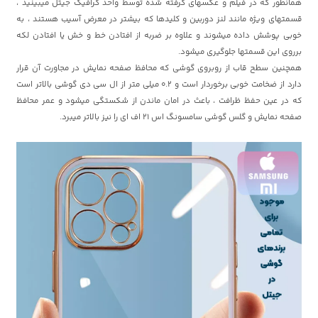
همانطور که در فیلم و عکسهای گرفته شده توسط واحد گرافیک جیتل میبینید ،
قسمتهای ویژه مانند لنز دوربین و کلیدها که بیشتر در معرض آسیب هستند ، به
خوبی پوشش داده میشوند و علاوه بر ضربه از افتادن خط و خش یا افتادن لکه
برروی این قسمتها جلوگیری میشود.
همچنین سطح قاب از روبروی گوشی که محافظ صفحه نمایش در مجاورت آن قرار
دارد از ضخامت خوبی برخوردار است و 0.2 میلی متر از ال سی دی گوشی بالاتر است
که در عین حفظ ظرافت ، باعث در امان ماندن از شکستگی میشود و عمر محافظ
صفحه نمایش و گلس گوشی سامسونگ اس 21 اف ای را نیز بالاتر میبرد.