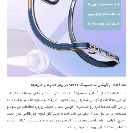
محافظت از گوشی سامسونگ S21 FE در برابر خطوط و ضربه‌ها :
قاب شفاف ژله ای گوشی سامسونگ S21 FE مدل ساده و خاص پسرانه دخترانه ،
توانایی محافظت از گوشی شما را در برابر خطوط، ضربه‌ها و سقوط‌ها دارد.با استفاده
از این گارد محافظ لنزدار و ضدضربه ، گوشی شما از خطرات روزمره محافظت می‌شود و
همیشه در شرایط ایده‌آل باقی می‌ماند.شما با خرید کاور کروم دورطلایی طرح جدید
، هیچ نگرانی از بایت آسیب رسیدن به گوشی خود نخواهید داشت و با خیالی آسوده
از تمامی امکانات آن بهره مند خواهید شد.