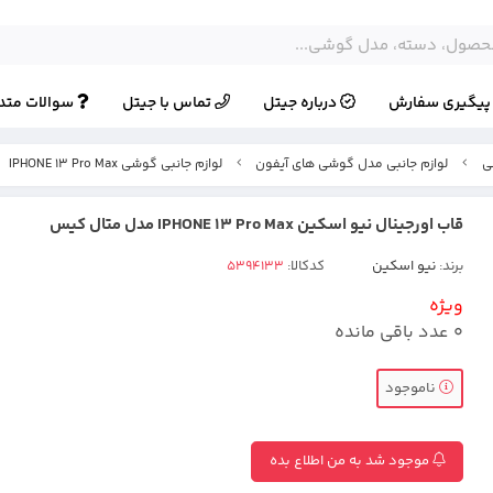
یگیری سفارش
درباره جیتل
تماس با جیتل
سوالات متد
ی
لوازم جانبی مدل گوشی های آیفون
لوازم جانبی گوشی IPHONE 13 Pro Max
قاب اورجینال نیو اسکین IPHONE 13 Pro Max مدل متال کیس
برند:
نیو اسکین
کدکالا:
ویژه
0
عدد باقی مانده
ناموجود
موجود شد به من اطلاع بده