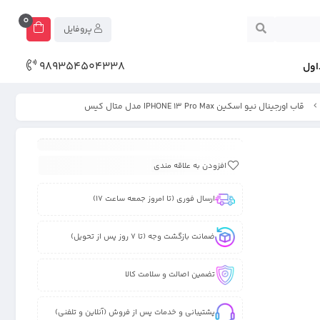
0
پروفایل
989354504338
اول
قاب اورجینال نیو اسکین IPHONE 13 Pro Max مدل متال کیس
افزودن به علاقه مندی
ارسال فوری (تا امروز جمعه ساعت 17)
ضمانت بازگشت وجه (تا 7 روز پس از تحویل)
تضمین اصالت و سلامت کالا
پشتیبانی و خدمات پس از فروش (آنلاین و تلفنی)