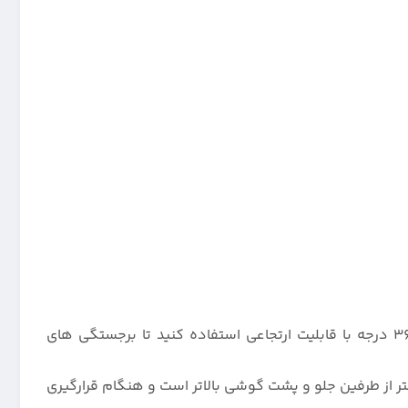
360 درجه با قابلیت ارتجاعی استفاده کنید تا برجستگی های
ی سامسونگ گلکسی A22 4G مدل سیلیکونی صددرصد خالص ، از جنس سیلیکون نرم میباشد که 0.4 میلی متر از طرفین جلو و پشت گوشی بالاتر است و هنگام قرارگیری