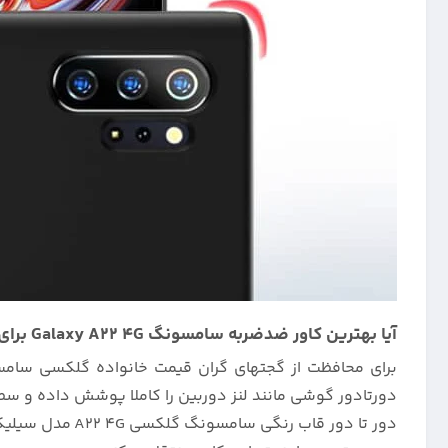
آیا بهترین کاور ضدضربه سامسونگ Galaxy A22 4G برای جلوگیری از آسیب و خراش ، مدل سیلیکونی اصلی میباشد؟
برای محافظت از گجتهای گران قیمت خانواده گلکسی سامسو
دورتادور گوشی مانند لنز دوربین را کاملا پوشش داده و سط