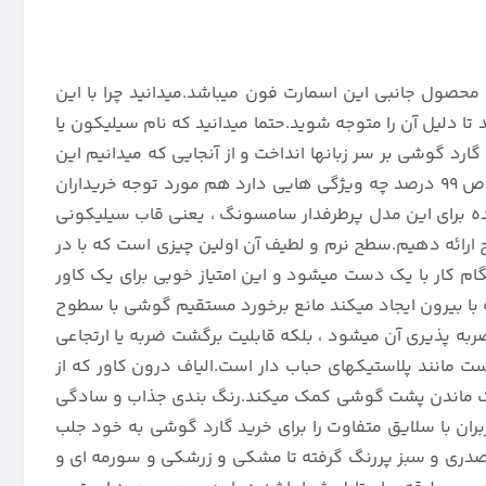
 محصول جانبی این اسمارت فون میباشد.میدانید چرا با این
 تا دلیل آن را متوجه شوید.حتما میدانید که نام سیلیکون یا
رد گوشی بر سر زبانها انداخت و از آنجایی که میدانیم این
کمپانی تمام محصولاتش را با برنامه و از روی حساب و کتاب تولید میکند ، کنجکاو شده ایم تا بدانیم کاور سیلیکونی اصل با خلوص 99 درصد چه ویژگی هایی دارد هم مورد توجه خریداران
ه برای این مدل پرطرفدار سامسونگ ، یعنی قاب سیلیکونی
، کلیتی واضح ارائه دهیم.سطح نرم و لطیف آن اولین چیزی است که با در
 کار با یک دست میشود و این امتیاز خوبی برای یک کاور
با بیرون ایجاد میکند مانع برخورد مستقیم گوشی با سطوح
ن ضخامت 5 میلی متری گارد سیلیکونی رنگی سامسونگ Galaxy A22 4G نیست که باعث ضربه پذیری آن میشود ، بلکه قابلیت برگشت ضربه یا ارتجاعی
 مانند پلاستیکهای حباب دار است.الیاف درون کاور که از
ه خنک ماندن پشت گوشی کمک میکند.رنگ بندی جذاب و سادگی
ده تا توجه تمام کاربران با سلایق متفاوت را برای خرید گارد گوشی به خود جلب
 صدری و سبز پررنگ گرفته تا مشکی و زرشکی و سورمه ای و