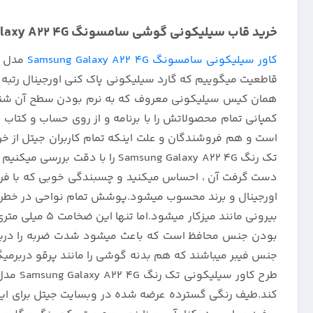
خرید قاب سیلیکونی گوشی سامسونگ Galaxy A22 4G زیر بسته تک رنگ :
کاور سیلیکونی سامسونگ Samsung Galaxy A22 4G
مدل تک
قاطعیت میگوییم که گارد سیلیکونی پاک کنی اورجینال رتبه اول
همان کیس سیلیکونی معروف که به نرم بودن سطح آن شناخته می
است و هم فروشندگان و علت اینکه تمام کاربران جیتل از 
تک رنگ Samsung Galaxy A22 4G
دست گرفت آن ، احساس میکنید و چسبندگی خوبی که با فرور
اورجینال و برند محسوب میشود.پوشش تمام نواحی در خطر ضر
بودن جنس محافظ است که باعث میشود شدت ضربه را دریافت و
جنس فیبر میباشند که هم بدنه گوشی را مانند پرقو دربرمی
طرح کا
کند.طیف رنگی گسترده عرضه شده در وبسایت جیتل برای این 