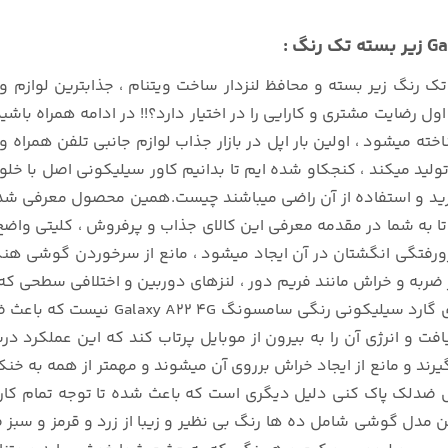
 رنگ زیر بسته و محافظ لنزدار ساخت ویتنام ، جذابترین لوازم و
 رضایت مشتری و کارایی را در اختیار دارد؟!! در ادامه همراه باشید
شود ، اولین بار اپل در بازار جذاب لوازم جانبی تلفن همراه و گا
خرید و استفاده از آن راضی میباشند چیست.همین محصول معرفی شد
 را با دقت بررسی میکنیم تا به شما در مقدمه معرفی این کالای جذاب و پرفروش 
فتگی انگشتان در آن ایجاد میشود ، مانع از سرخوردن گوشی هنگام
به و خراش مانند فریم دور ، لنزهای دوربین و اختلافی سطحی که 
بیرونی مانند میزکار میشود.اما تنها ای
 انرژی آن را به بیرون از موبایل پرتاب کند که این عملکرد درست
گیرند و مانع از ایجاد خراش برروی آن میشوند و مهمتر از همه ب
ور سیلیکونی تک رنگ Samsung Galaxy A22 4G مدل ضدلک پاک کنی دلیل دیگری است که باعث ش
مدل گوشی شامل ده ها رنگ بی نظیر و زیبا از زرد و قرمز و سبز