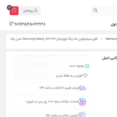
0
پروفایل
989354504338
اول
کاور سیلیکونی تک رنگ اورجینال Samsung Galaxy A22 4G مدل پاک
موجود است
افزودن به علاقه مندی
ارسال فوری (تا امشب ساعت 24)
ضمانت بازگشت وجه (تا 7 روز پس از تحویل)
تضمین اصالت و سلامت کالا