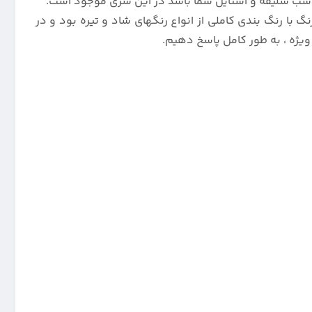
ناسب سلیقه و استایل شما باشد در این سری موجود است.
یژگی های قاب پرطرفدار سیلیکونی 100 درصد اورجینال برای سامسونگ گلکسی A22 4G مدل تک رنگ با رنگ بندی کاملی از انواع رنگهای شاد و تیره بود و در
یژه ، به طور کامل پاسخ دهیم.