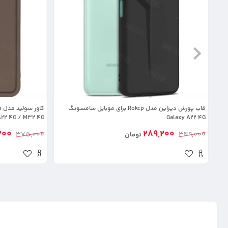
قاب پورش دیزاین مدل Rokcp برای موبایل سامسونگ
A22 4G / M32 4G
Galaxy A22 4G
200
289,200
375,000
349,000
تومان