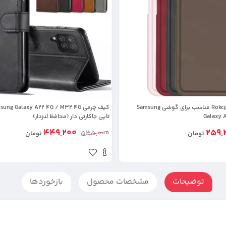
کاور سولید مدل Rokcp مناسب برای گوشی Samsung
Galaxy 
تاپی جاکارتی دار (محافظ لنزدار)
449,200
259,
535,000
تومان
تومان
توضیحات
مشخصات محصول
بازخوردها