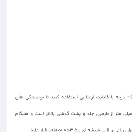
360 درجه با قابلیت ارتجاعی استفاده کنید تا برجستگی های
 تا دور قاب رنگی سامسونگ گلکسی A53 5G مدل سیلیکونی صددرصد خالص ، از جنس سیلیکون نرم میباشد که 0.4 میلی متر از طرفین جلو و پشت گوشی بالاتر است و هنگام
 ای Galaxy A53 5G قرار دارد.