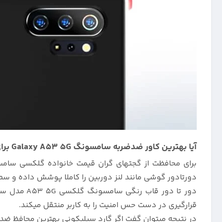
آیا بهترین کاور ضدضربه سامسونگ Galaxy A53 5G برای جلوگیری از آسیب و خراش ، مدل سیلیکونی اصلی میباشد؟
برای محافظت از گجتهای گران قیمت خانواده گلکسی سامسو
دورتادور گوشی مانند لنز دوربین را کاملا پوشش داده و سط
قرارگیری در دست حس امنیت را به کاربر منتقل میکند.
در نتیجه میتوان گفت اگر گارد سیلیکونی بهترین محافظ ضدضربه برای ا