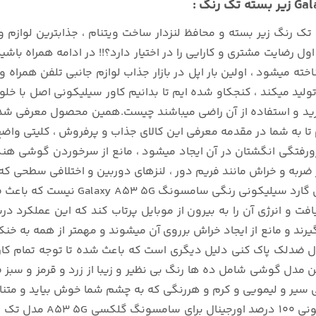
ک رنگ زیر بسته و محافظ لنزدار ساخت ویتنام ، جذابترین لوازم و
 رضایت مشتری و کارایی را در اختیار دارد؟!! در ادامه همراه باشید
شود ، اولین بار اپل در بازار جذاب لوازم جانبی تلفن همراه و گا
خرید و استفاده از آن راضی میباشند چیست.همین محصول معرفی شد
S را با دقت بررسی میکنیم تا به شما در مقدمه معرفی این کالای جذاب و پرفروش 
فتگی انگشتان در آن ایجاد میشود ، مانع از سرخوردن گوشی هنگام
به و خراش مانند فریم دور ، لنزهای دوربین و اختلافی سطحی که 
بیرونی مانند میزکار میشود.اما تنها ای
 انرژی آن را به بیرون از موبایل پرتاب کند که این عملکرد درست
گیرند و مانع از ایجاد خراش برروی آن میشوند و مهمتر از همه ب
اور سیلیکونی تک رنگ Samsung Galaxy A53 5G مدل ضدلک پاک کنی دلیل دیگری است که باعث ش
مدل گوشی شامل ده ها رنگ بی نظیر و زیبا از زرد و قرمز و سبز
هی سیر و لیمویی و کرم و هررنگی که به چشم شما خوش بیاید و مت
این توضیحات چکیده ای از 