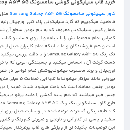
خرید قاب سیلیکونی گوشی سامسونگ Galaxy A53 5G زیر بسته تک رنگ :
کاور سیلیکونی سامسونگ Samsung Galaxy A53 5G
مدل ت
قاطعیت میگوییم که گارد سیلیکونی پاک کنی اورجینال رتبه اول
همان کیس سیلیکونی معروف که به نرم بودن سطح آن شناخته می
است و هم فروشندگان و علت اینکه تمام کاربران جیتل از 
تک رنگ amsung Galaxy A53 5G
دست گرفت آن ، احساس میکنید و چسبندگی خوبی که با فرور
اورجینال و برند محسوب میشود.پوشش تمام نواحی در خطر ضر
بودن جنس محافظ است که باعث میشود شدت ضربه را دریافت و
جنس فیبر میباشند که هم بدنه گوشی را مانند پرقو دربرمی
طرح ک
کند.طیف رنگی گسترده عرضه شده در وبسایت جیتل برای این 
سفید و یاسی در کنار آبی و نارنجی و صورتی کم رنگ و گلب