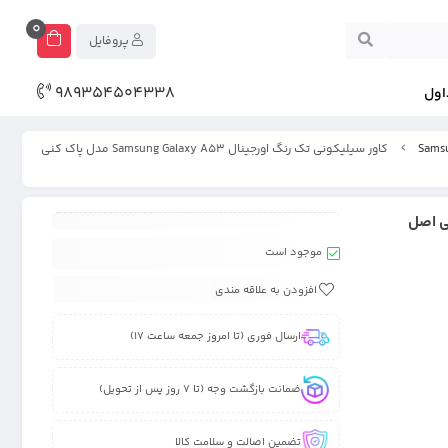
0
پروفایل
989354504338
اول
کاور سیلیکونی تک رنگ اورجینال Samsung Galaxy A53 مدل پاک کنی
موجود است
افزودن به علاقه مندی
ارسال فوری (تا امروز جمعه ساعت 17)
ضمانت بازگشت وجه (تا 7 روز پس از تحویل)
تضمین اصالت و سلامت کالا