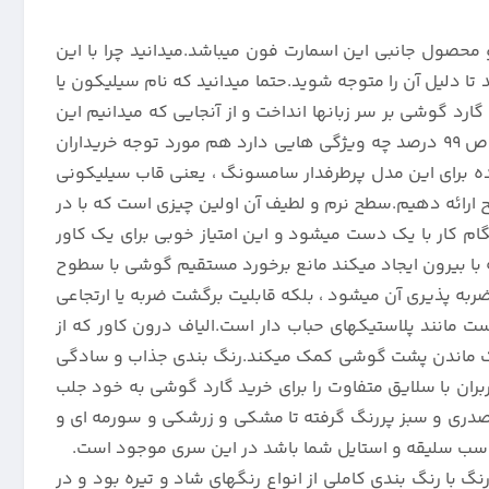
 محصول جانبی این اسمارت فون میباشد.میدانید چرا با این
 تا دلیل آن را متوجه شوید.حتما میدانید که نام سیلیکون یا
رد گوشی بر سر زبانها انداخت و از آنجایی که میدانیم این
کمپانی تمام محصولاتش را با برنامه و از روی حساب و کتاب تولید میکند ، کنجکاو شده ایم تا بدانیم کاور سیلیکونی اصل با خلوص 99 درصد چه ویژگی هایی دارد هم مورد توجه خریداران
ه برای این مدل پرطرفدار سامسونگ ، یعنی قاب سیلیکونی
، کلیتی واضح ارائه دهیم.سطح نرم و لطیف آن اولین چیزی است که با در
 کار با یک دست میشود و این امتیاز خوبی برای یک کاور
با بیرون ایجاد میکند مانع برخورد مستقیم گوشی با سطوح
ن ضخامت 5 میلی متری گارد سیلیکونی رنگی سامسونگ Galaxy A53 5G نیست که باعث ضربه پذیری آن میشود ، بلکه قابلیت برگشت ضربه یا ارتجاعی
 مانند پلاستیکهای حباب دار است.الیاف درون کاور که از
ه خنک ماندن پشت گوشی کمک میکند.رنگ بندی جذاب و سادگی
ده تا توجه تمام کاربران با سلایق متفاوت را برای خرید گارد گوشی به خود جلب
 صدری و سبز پررنگ گرفته تا مشکی و زرشکی و سورمه ای و
ناسب سلیقه و استایل شما باشد در این سری موجود است.
ویژگی های قاب پرطرفدار سیلیکونی 100 درصد اورجینال برای سامسونگ گلکسی A53 5G مدل تک رنگ با رنگ بندی کاملی از انواع رنگهای شاد و تیره بود و در