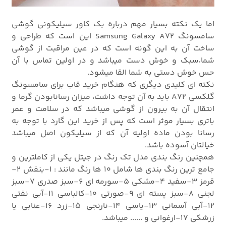
اما یک نکته بسیار مهم درباره بک کاور سیلیکونی گوشی
سامسونگ Samsung Galaxy A72 این است که طراحی و
ساخت آن به این گونه است که در عین مراقبت از گوشی
شما،سبک و خوش دست میباشد و در اولین تماس با آن
حس خوش دستی به شما القا میشود.
نکته ای کلیدی دیگری که هنگام خرید قاب برای سامسونگ
گلکسی A72 باید به آن توجه داشت، میزان رسانابودن گرما و
انتقال آن به بیرون از گوشی میباشد که در سلامت و عمر
باتری بسیار موثر است که پس از خرید این گارد با توجه به
رسانا بودن ماده اولیه آن که از سیلیکون اصل میباشد
خیالتان آسوده باشد.
همچنین رنگ بندی مدل تک رنگ در جیتل یکی از کاملترین و
جامع ترین رنگ بندی ها شامل 10 ها رنگ مانند : 1-بنفش 2-
قرمز 3-سفید 4-مشکی 5-سورمه ای 6-سبز صدری 7-سبز
لجنی 8-سبز پسته ای 9-صورتی 10-کالباسی 11-آبی نفتی
12-آبی آسمانی 13-یاسی 14-نارنجی 15-زرد 16-عنابی یا
زرشکی 17-ارغوانی و ...... میباشد.