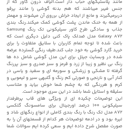
مانند پلاستیکهای حباب دار است.الیاف درون کاور که از
جنس فیبر میباشند که هم بدنه گوشی را مانند پرقو
دربرمیگیرند و مانع از ایجاد خراش برروی آن میشوند و مهمتر
از همه به خنک ماندن پشت گوشی کمک میکند.رنگ بندی
جذاب و سادگی طرح کاور سیلیکونی تک رنگ Samsung
Galaxy A72 مدل ضدلک پاک کنی دلیل دیگری است که
باعث شده تا توجه تمام کاربران با سلایق متفاوت را برای
خرید گارد گوشی به خود جلب کند.طیف رنگی گسترده عرضه
شده در وبسایت جیتل برای این مدل گوشی شامل ده ها
رنگ بی نظیر و زیبا از زرد و قرمز و سبز صدری و سبز پررنگ
گرفته تا مشکی و زرشکی و سورمه ای و سفید و یاسی در
کنار آبی و نارنجی و صورتی کم رنگ و گلبهی سیر و لیمویی و
کرم و هررنگی که به چشم شما خوش بیاید و متناسب
سلیقه و استایل شما باشد در این سری موجود است.
این توضیحات چکیده ای از ویژگی های قاب پرطرفدار
سیلیکونی 100 درصد اورجینال برای سامسونگ گلکسی
A72 مدل تک رنگ با رنگ بندی کاملی از انواع رنگهای شاد و
تیره بود و در ادمه توضیحات هر کدام از قسمتهای آن را به
صورت مفصل شرح داده ایم و سعی کرده ایم سوالات شما