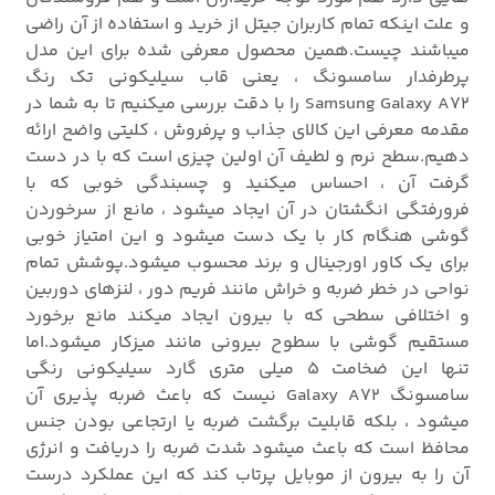
و علت اینکه تمام کاربران جیتل از خرید و استفاده از آن راضی
میباشند چیست.همین محصول معرفی شده برای این مدل
پرطرفدار سامسونگ ، یعنی قاب سیلیکونی تک رنگ
Samsung Galaxy A72 را با دقت بررسی میکنیم تا به شما در
مقدمه معرفی این کالای جذاب و پرفروش ، کلیتی واضح ارائه
دهیم.سطح نرم و لطیف آن اولین چیزی است که با در دست
گرفت آن ، احساس میکنید و چسبندگی خوبی که با
فرورفتگی انگشتان در آن ایجاد میشود ، مانع از سرخوردن
گوشی هنگام کار با یک دست میشود و این امتیاز خوبی
برای یک کاور اورجینال و برند محسوب میشود.پوشش تمام
نواحی در خطر ضربه و خراش مانند فریم دور ، لنزهای دوربین
و اختلافی سطحی که با بیرون ایجاد میکند مانع برخورد
مستقیم گوشی با سطوح بیرونی مانند میزکار میشود.اما
تنها این ضخامت 5 میلی متری گارد سیلیکونی رنگی
سامسونگ Galaxy A72 نیست که باعث ضربه پذیری آن
میشود ، بلکه قابلیت برگشت ضربه یا ارتجاعی بودن جنس
محافظ است که باعث میشود شدت ضربه را دریافت و انرژی
آن را به بیرون از موبایل پرتاب کند که این عملکرد درست