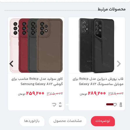
محصولات مرتبط
31%
17%
قاب پورش دیزاین مدل Rokcp برای
کاور سولید مدل Rokcp مناسب برای
موبایل سامسونگ Galaxy A72
گوشی Samsung Galaxy A72
مد
لن
259,200
289,200
00
375,000
349,000
تومان
تومان
توضیحات
مشخصات محصول
بازخوردها