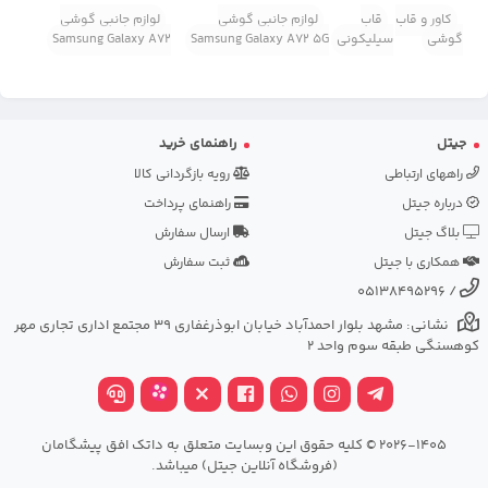
کاور و قاب
قاب
لوازم جانبی گوشی
لوازم جانبی گوشی
گوشی
سیلیکونی
Samsung Galaxy A72 5G
Samsung Galaxy A72
جیتل
راهنمای خرید
راههای ارتباطی
رویه بازگردانی کالا
درباره جیتل
راهنمای پرداخت
بلاگ جیتل
ارسال سفارش
همکاری با جیتل
ثبت سفارش
05138495296
/
نشانی: مشهد بلوار احمدآباد خیابان ابوذرغفاری 39 مجتمع اداری تجاری مهر
کوهسنگی طبقه سوم واحد 2
2026-1405 © کلیه حقوق این وبسایت متعلق به داتک افق پیشگامان
(فروشگاه آنلاین جیتل) میباشد.