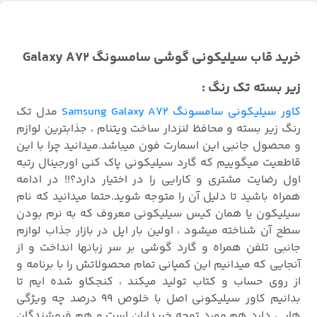
خرید قاب سیلیکونی گوشی سامسونگ Galaxy A72
زیر بسته تک رنگ :
کاور سیلیکونی سامسونگ Samsung Galaxy A72
مدل تک
رنگ زیر بسته و محافظ لنزدار ساخت ویتنام ، جذابترین لوازم
و محصول جانبی این اسمارت فون میباشد.میدانید چرا با این
قاطعیت میگوییم که گارد سیلیکونی پاک کنی اورجینال رتبه
اول رضایت مشتری و کارایی را در اختیار دارد؟!! در ادامه
همراه باشید تا دلیل آن را متوجه شوید.حتما میدانید که نام
سیلیکون یا همان کیس سیلیکونی معروف که به نرم بودن
سطح آن شناخته میشود ، اولین بار اپل در بازار جذاب لوازم
جانبی تلفن همراه و گارد گوشی بر سر زبانها انداخت و از
آنجایی که میدانیم این کمپانی تمام محصولاتش را با برنامه و
از روی حساب و کتاب تولید میکند ، کنجکاو شده ایم تا
بدانیم کاور سیلیکونی اصل با خلوص 99 درصد چه ویژگی
هایی دارد هم مورد توجه خریداران است و هم فروشندگان