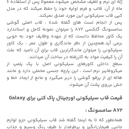
ژله ای نرم و لطیف مشخص میشود.معمولا پس از استفاده 6
ماه از آن، قالب و فرم اولیه خود را حفظ میکند که در مدل
کپی قاب سیلیکونی این مورد صدق نمیکند.
پس از انجام تست های گفته شده ، قاب اصلی گوشی
سامسونگ گلکسی A72 را میتوان نمونه کامل و استاندارد
یک کاور محافظ دانست که از عهده وظایف خود به خوبی
برمی آید.همچنین از نظر ماندگاری و طول عمر ، بک کاور
سیلیکونی را میتوان ماندگارترین قاب برای آن نامید که علت
آن را کیفیت مواد به کاررفته در ساخت آن میدانند.
سطح داخلی کاورهای سیلیکونی اصل با پک پلمپ از
میکروفایبر نرم است ، این پارچه جنسی مخملی دارد و مانند
هاله ای از پرقو گوشی را دربر میگیرد و مانع از ایجاد خط و
خش برروی پشت آن میشود.
قیمت قاب سیلیکونی اورجینال پاک کنی برای Galaxy
A72 سامسونگ :
همانطور که تا به اینجا گفته شد قاب سیلیکونی جزو لوازم
جانبی هیجان‌انگیز و پرطرفدار با طیف رنگ وسیع و جذاب