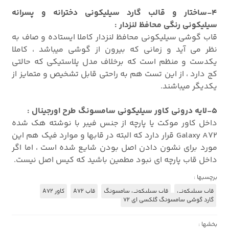
4-ساختار و قالب گارد سیلیکونی دخترانه و پسرانه
سیلیکونی رنگی محافظ لنزدار :
قاب گوشی سیلیکونی محافظ لنزدار کاملا ایستاده و صاف به
نظر می آید و زمانی که بیرون از گوشی میباشد ، کاملا
یکدست و منظم است که برخلاف مدل پلاستیکی که حالتی
کج دارد ، از این تست هم به راحتی قابل تشخیص و متمایز از
یکدیگر میباشند.
5-لایه درونی کاور سیلیکونی سامسونگ طرح اورجینال :
داخل کاور موکت یا پارچه از جنس فیبر با نوشته هک شده
Galaxy A72 قرار دارد که البته در قابها و موارد فیک هم این
مورد برای نشون دادن اصل بودن شایع شده است ، اما اگر
داخل قاب پارچه ای نبود مطمین باشید که کیس اصل نیست.
برچسبها :
قاب سیلیکونی
قاب سیلیکونی سامسونگ
قاب A72
کاور A72
گارد گوشی سامسونگ گلکسی ای 72
بخشها :