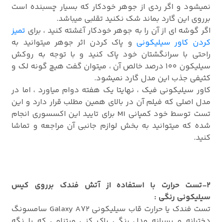
نمیشود و اگر ردی از جوهر خودکار که بسیار چسبنده است
برروی این گارد بماند شک نکنید تقلبی میباشد.
اگر گوشه ای از آن را به جوهر خودکار آغشته کنید ، برای
تمیز
کردن کاور سیلیکونی
و پاک کردن اثر جوهر میتوانید به
راحتی با سرانگشتان خود پاک کنید و با توجه به روکش
سیلیکون 100 درصد خالص آن ، میتوان گفت هیچ گونه لک و
کثیفی جذب این مدل گارد نمیشود.
کاور سیلیکونی فیک ، نهایتا یک هفته دوام میاورد ، اما در
مدل اصلی که فیلم آن در بالای همین مطلب قرار دارد و این
تست توسط خود کمپانی MI برای تایید این اکسسوری انجام
شده که میتوانید به بخش لوازم جانبی آن مراجعه و تماشا
کنید.
2-تست حرارت با استفاده از آتش فندک برروی کیس
سیلیکونی رنگی :
تست فندک یا حرارت قاب سیلیکونی Galaxy A72 سامسونگ
دخترانه و پسرانه مدل رنگی پاک کنی ویتنامی که با نگه