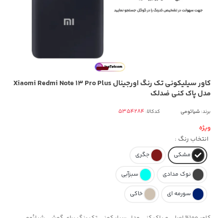
کاور سیلیکونی تک رنگ اورجینال Xiaomi Redmi Note 13 Pro Plus
مدل پاک کنی ضدلک
برند:
شیائومی
کدکالا:
ویژه
انتخاب رنگ :
مشکی
جگری
نوک مدادی
سبزآبی
سورمه ای
خاکی