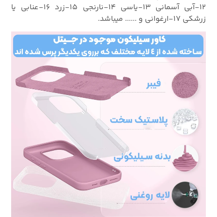
12-آبی آسمانی 13-یاسی 14-نارنجی 15-زرد 16-عنابی یا
زرشکی 17-ارغوانی و ...... میباشد.