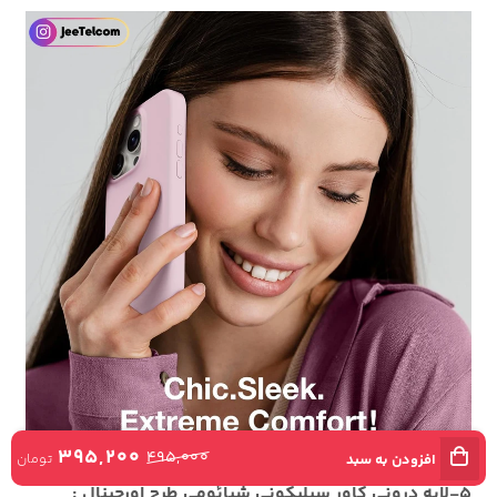
395,200
495,000
تومان
افزودن به سبد
5-لایه درونی کاور سیلیکونی شیائومی طرح اورجینال :