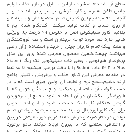
سطح آن شناخته میشود ، اولین بار اپل در بازار جذاب لوازم
جانبی تلفن همراه و گارد گوشی بر سر زبانها انداخت و از
آنجایی که میدانیم این کمپانی تمام محصولاتش را با برنامه و
از روی حساب و کتاب تولید میکند ، کنجکاو شده ایم تا
بدانیم کاور سیلیکونی اصل با خلوص 99 درصد چه ویژگی
هایی دارد هم مورد توجه خریداران است و هم فروشندگان
و علت اینکه تمام کاربران جیتل از خرید و استفاده از آن راضی
میباشند چیست.همین محصول معرفی شده برای این مدل
پرطرفدار شیائومی ، یعنی قاب سیلیکونی تک رنگ Xiaomi
Redmi Note 13 Pro Plus را با دقت بررسی میکنیم تا به شما
در مقدمه معرفی این کالای جذاب و پرفروش ، کلیتی واضح
ارائه دهیم.سطح نرم و لطیف آن اولین چیزی است که با در
دست گرفت آن ، احساس میکنید و چسبندگی خوبی که با
فرورفتگی انگشتان در آن ایجاد میشود ، مانع از سرخوردن
گوشی هنگام کار با یک دست میشود و این امتیاز خوبی
برای یک کاور اورجینال و برند محسوب میشود.پوشش تمام
نواحی در خطر ضربه و خراش مانند فریم دور ، لنزهای دوربین
و اختلافی سطحی که با بیرون ایجاد میکند مانع برخورد
مستقیم گوشی با سطوح بیرونی مانند میزکار میشود.اما