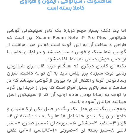
اما یک نکته بسیار مهم درباره بک کاور سیلیکونی گوشی
شیائومی Xiaomi Redmi Note 13 Pro Plus این است که
طراحی و ساخت آن به این گونه است که در عین مراقبت از
گوشی شما،سبک و خوش دست میباشد و در اولین تماس با
آن حس خوش دستی به شما القا میشود.
نکته ای کلیدی دیگری که هنگام خرید قاب برای شیائومی
ردمی نوت سیزده پرو پلاس باید به آن توجه داشت، میزان
رسانابودن گرما و انتقال آن به بیرون از گوشی میباشد که در
سلامت و عمر باتری بسیار موثر است که پس از خرید این گارد
با توجه به رسانا بودن ماده اولیه آن که از سیلیکون اصل
میباشد خیالتان آسوده باشد.
همچنین رنگ بندی مدل تک رنگ در جیتل یکی از کاملترین و
جامع ترین رنگ بندی ها شامل 10 ها رنگ مانند : 1-بنفش 2-
قرمز 3-سفید 4-مشکی 5-سورمه ای 6-سبز صدری 7-سبز
لجنی 8-سبز پسته ای 9-صورتی 10-کالباسی 11-آبی نفتی