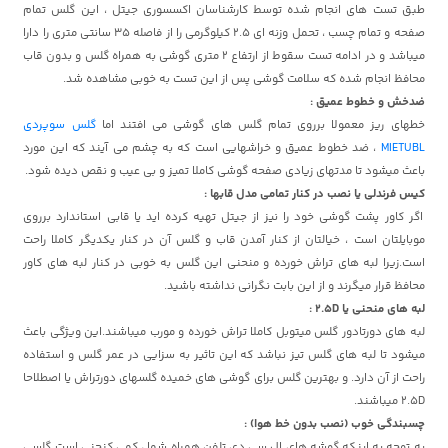
طبق تست های انجام شده توسط کارشناسان اکسسوری جیتل ، این گلس تمام
صفحه و تمام چسب ، تحمل وزنه ای 2.5 کیلوگرمی را از فاصله 35 سانتی متری را دارا
میباشد و در ادامه تست سقوط از ارتفاع 2 متری گوشی به همراه گلس و بدون قاب
محافظ انجام شده که سلامت گوشی پس از این تست به خوبی مشاهده شد.
ضدخش و خطوط عمیق :
خطهای ریز معمولا برروی تمام گلس های گوشی می افتند اما
گلس سوپردی
MIETUBL
، ضد خطوط عمیق و خراشهایی است که به چشم می آیند که این مورد
باعث میشود تا مدتهای زیادی صفحه گوشی کاملا تمیز و بی عیب و نقص دیده شود.
کیس فرندلی یا نصب در کنار تمامی مدل قابها :
اگر کاور پشت گوشی خود را نیز از جیتل تهیه کرده اید یا قابی استاندارد برروی
موبایلتان است ، خیالتان از کنار آمدن قاب و گلس آن در کنار یکدیگر کاملا راحت
است.زیرا لبه های تراش خورده و منحنی این گلس به خوبی در کنار لبه های کاور
محافظ قرار میگرند و از این بابت نگرانی نداشته باشید.
لبه های منحنی یا 2.5D :
لبه های دورتادور گلس میتوبل کاملا تراش خورده و مورب میباشند.این ویژگی باعث
میشود تا لبه های گلس تیز نباشد که این تاثیر به سزایی در عمر گلس و استفاده
راحت از آن دارد. و بهترین گلس برای گوشی های خمیده گلسهای دورتراش یا اصطلاحا
2.5D میباشند.
چسبندگی خوب (نصب بدون خط هوا) :
به توجه به اینکه گوشه های ال سی دی تلفن همراه شما ، کمی کنحنی است گلسی