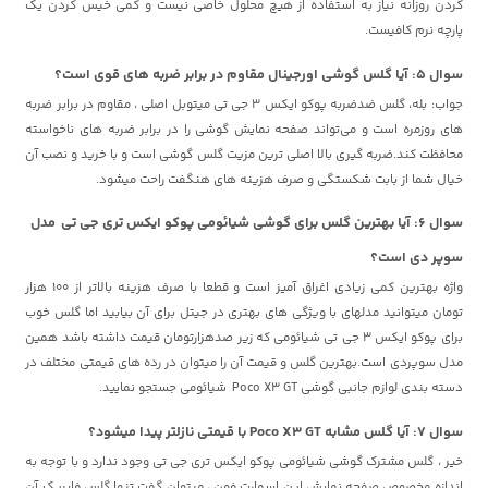
کردن روزانه نیاز به استفاده از هیچ محلول خاصی نیست و کمی خیس کردن یک
پارچه نرم کافیست.
سوال ۵: آیا گلس گوشی اورجینال مقاوم در برابر ضربه های قوی است؟
جواب: بله، گلس ضدضربه پوکو ایکس 3 جی تی میتوبل اصلی ، مقاوم در برابر ضربه
های روزمره است و می‌تواند صفحه نمایش گوشی را در برابر ضربه های ناخواسته
محافظت کند.ضربه گیری بالا اصلی ترین مزیت گلس گوشی است و با خرید و نصب آن
خیال شما از بابت شکستگی و صرف هزینه های هنگفت راحت میشود.
سوال 6: آیا بهترین گلس برای گوشی شیائومی پوکو ایکس تری جی تی مدل
سوپر دی است؟
واژه بهترین کمی زیادی اغراق آمیز است و قطعا با صرف هزینه بالاتر از 100 هزار
تومان میتوانید مدلهای با ویژگی های بهتری در جیتل برای آن بیابید اما گلس خوب
برای پوکو ایکس 3 جی تی شیائومی که زیر صدهزارتومان قیمت داشته باشد همین
مدل سوپردی است.بهترین گلس و قیمت آن را میتوان در رده های قیمتی مختلف در
دسته بندی لوازم جانبی گوشی Poco X3 GT شیائومی جستجو نمایید.
سوال 7: آیا گلس مشابه Poco X3 GT با قیمتی نازلتر پیدا میشود؟
خیر ، گلس مشترک گوشی شیائومی پوکو ایکس تری جی تی وجود ندارد و با توجه به
اندازه مخصوص صفحه نمایش این اسمارت فون ، میتوان گفت تنها گلس فابریک آن