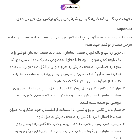
نحوه نصب گلس ضدضربه گوشی شیائومی پوکو ایکس تری جی تی مدل
Super-D :
نصب گلس تمام صفحه گوشی پوکو ایکس تری جی تی بسیار ساده است. در ادامه،
مراحل نصب را توضیح می‌دهیم:
چربی زدایی و پاک کردن صفحه نمایش: ابتدا باید صفحه نمایش گوشی را با
یک پارچه کمی مرطوب ترجیحا با محلول مخصوص تمیز کننده ال سی دی (با
توجه به حساسیت صفحه نمایش به هیچ عنوان از الکل ضدعفونی استفاده
نکنید) سطح آن آغشته نمایید و سپس با یک پارچه نرم و خشک کاملا پاک
کنید تا از هرگونه چربی و اثر انگشت پاک شود.
قرار دادن گلس: گلس فول پوکو X3 جی تی مدل سوپردی را به آرامی روی
صفحه نمایش گوشی قرار دهید و مطمئن شوید که همه‌ی بخش‌ها به
درستی پوشیده شده است.
فشار دادن گلس: بر روی گلس، با استفاده از انگشتان خود، فشاری به میزان
متوسط اعمال کنید تا گلس به صفحه نمایش متصل شود.
بررسی نصب: پس از نصب، به دقت بررسی کنید که گلس به درستی روی
صفحه نمایش قرار گرفته و هیچ حباب هوا یا ناهمواری‌های دیگری وجود
ندارد.