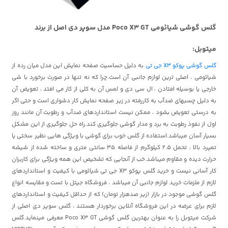
گلس گوشی شیائومی Poco X3 GT مدل سوپر دی اصل از برند
میتوبل:
گلس گوشی پوکو X3 جی تی
به دلیل حساسیت صفحه نمایش این مدل میان رده از
شیائومی ، اصلی ترین لوازم جانبی آن است.چرا که نه تنها در صورت برخورد با شی
خارجی یا بوسیله افتادن ، ال سی دی و لمس آن به کلی از کار می افتد ، تعویض آن
به دلیل چسبهای ضدآب به کاررفته در زیر صفحه نمایش کار دشواری است و حتی اگر
به درستی تعویض بشود ، ممکن نیست استانداردهای ضدآب و رطوبت آن مانند روز
اول از نفوذ رطوبت به برد و مدار گوشی جلوگیری کند.راه حل جلوگیری از این مشکل
بسیار آسان میباشد.استفاده از گلس خوب برای گوشی با ویژگی هایی نظیر سختی یا
تمپرد بالا ، تحمل 2.5 کیلوگرم از فاصله 35 سانتی متری و ساخته شده از شیشه
حرارت دیده و مقاوم میباشد.خب از آنجایی که تشخیص این همه ویژگی برای کاربران
کار آسانی نیست و خرید گلس پوکو X3 جی تی شیائومی با کیفیت و استانداردهای
لازم از ملزمات خرید لوازم جانبی آن میباشد ، فروشگاه جیتل با تست و مقایسه انواع
گلس گوشی موجود در بازار (زیر صدهزار تومان) که از حداقل کیفیت و استانداردهای
لازم برای عرضه در این فروشگاه آنلاین برخوردار هستند ، گلس سوپر دی اصلی از
شرکت میتوبل را به عنوان بهترین گلس گوشی Poco X3 GT معرفی مینماید.گلس