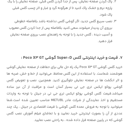
پاک کردن صفحه نمایش: پس از جدا کردن گلس قبلی، صفحه نمایش را با یک
پارچه نرم و خشک پاک کنید تا از هرگونه گرد و غبار و اثر چسب گلس قبلی
پاک شود.
نصب سریع گلس جدید: اگر گوشی گلس نداشته باشد بلافاصله خطوطی
برروی آن پدیدار میشوند.سعی کنید بلافاصله پس از جدا کردن گلس معیوب
و آسیب دیده ، گلس جدید را با توجه به راهنمای نصب برروی صفحه نمایش
قرار دهید.
7. قیمت و خرید اینترنتی گلس Super-D گوشی Poco X3 GT :
خرید گلس گوشی Poco X3 GT یک راه حل عالی برای حفاظت از صفحه نمایش گوشی
هوشمند شماست. با استفاده از این گلس محافظ، می‌توانید از خط و خش، ضربه ها
و اثر انگشت ها در صفحه نمایش جلوگیری کنید. همچنین، نصب و تعویض گلس
گوشی پوکو ایکس تری جی تی بسیار آسان است و مراقبت از آن نیز ساده
میباشد.قیمت گلس گوشی پوکو ایکس تری جی تی در جیتل با توجه به واردات
مستقیم و اخذ نمایندگی از شرکت مادر MIETUBL مناسب تعیین شده است.شما
میتوانید با توجه به فروش عمده گلس گوشی با قیمت اقتصادی در جیتل ، پک چند
عددی از آن را بصورت اینترنتی خرید نمایید و با تماشای فیلم آموزش نصب گلس
گوشی که در پایین صفحه قرار داده شده ، به راحتی نصب نمایید.