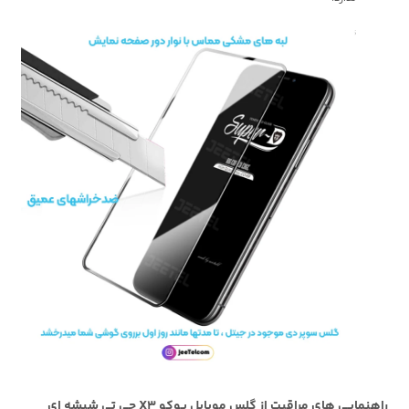
راهنمایی های مراقبت از گلس موبایل پوکو X3 جی تی شیشه ای