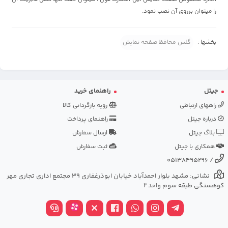
را میتوان برروی آن نصب نمود.
بخشها :
گلس محافظ صفحه نمایش
جیتل
راهنمای خرید
راههای ارتباطی
رویه بازگردانی کالا
درباره جیتل
راهنمای پرداخت
بلاگ جیتل
ارسال سفارش
همکاری با جیتل
ثبت سفارش
05138495296
/
نشانی: مشهد بلوار احمدآباد خیابان ابوذرغفاری 39 مجتمع اداری تجاری مهر
کوهسنگی طبقه سوم واحد 2