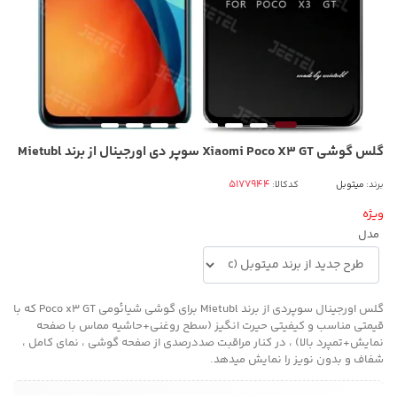
گلس گوشی Xiaomi Poco X3 GT سوپر دی اورجینال از برند Mietubl
برند:
میتوبل
کدکالا:
ویژه
مدل
گلس اورجینال سوپردی از برند Mietubl برای گوشی شیائومی Poco x3 GT که با
قیمتی مناسب و کیفیتی حیرت انگیز (سطح روغنی+حاشیه مماس با صفحه
نمایش+تمپرد بالا) ، در کنار مراقبت صددرصدی از صفحه گوشی ، نمای کامل ،
شفاف و بدون نویز را نمایش میدهد.