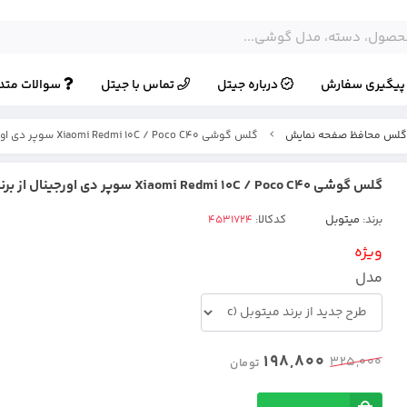
یگیری سفارش
درباره جیتل
تماس با جیتل
سوالات متد
لس محافظ صفحه نمایش
گلس گوشی Xiaomi Redmi 10C / Poco C40 سوپر دی اورجینال از برند Mietubl
گلس گوشی Xiaomi Redmi 10C / Poco C40 سوپر دی اورجینال از برند Mietubl
برند:
میتوبل
کدکالا:
ویژه
مدل
198,800
325,000
تومان