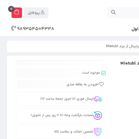
0
پروفایل
989354504338
اول
موجود است
افزودن به علاقه مندی
ارسال فوری (تا امروز جمعه ساعت 17)
ضمانت بازگشت وجه (تا 7 روز پس از تحویل)
تضمین اصالت و سلامت کالا