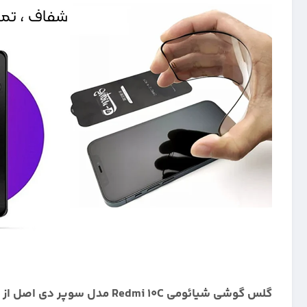
گلس گوشی شیائومی Redmi 10C مدل سوپر دی اصل از برند میتوبل: