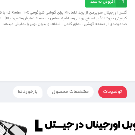
افزودن به سبد
گلس اورجینال سوپردی از برند
کیفیتی حیرت انگیز (سطح روغنی+حاشیه مماس با صفحه نمایش+تمپرد بالا) ، در
صددرصدی از صفحه گوشی ، نمای کامل ، شفاف و بدون نویز را نمایش میدهد.
توضیحات
مشخصات محصول
بازخوردها