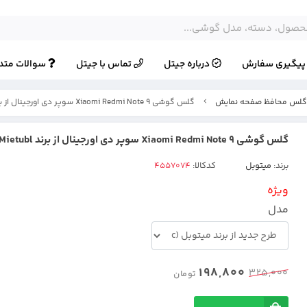
یگیری سفارش
درباره جیتل
تماس با جیتل
سوالات متد
لس محافظ صفحه نمایش
گلس گوشی Xiaomi Redmi Note 9 سوپر دی اورجینال از برند Mietubl
گلس گوشی Xiaomi Redmi Note 9 سوپر دی اورجینال از برند Mietubl
برند:
میتوبل
کدکالا:
ویژه
مدل
198,800
325,000
تومان