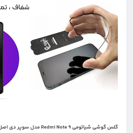
گلس گوشی شیائومی Redmi Note 9 مدل سوپر دی اصل از برند میتوبل: