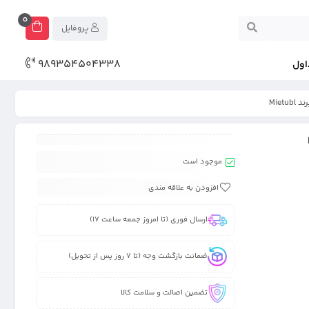
0
پروفایل
989354504338
اول
موجود است
افزودن به علاقه مندی
ارسال فوری (تا امروز جمعه ساعت 17)
ضمانت بازگشت وجه (تا 7 روز پس از تحویل)
تضمین اصالت و سلامت کالا