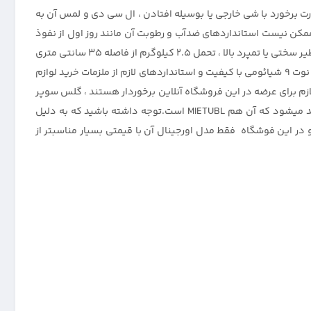
ت برخورد با شی خارجی یا بوسیله افتادن ، ال سی دی و لمس آن به
مکن نیست استانداردهای ضدآب و رطوبت آن مانند روز اول از نفوذ
رطوبت به برد و مدار گوشی جلوگیری کند.راه حل جلوگیری از این مشکل بسیار آسان میباشد.استفاده از گلس خوب برای گوشی با ویژگی هایی نظیر سختی یا تمپرد بالا ، تحمل 2.5 کیلوگرم از فاصله 35 سانتی متری
و ساخته شده از شیشه حرارت دیده و مقاوم میباشد.خب از آنجایی که تشخیص این همه ویژگی برای کاربران کار آسانی نیست و خرید گلس ردمی نوت 9 شیائومی با کیفیت و استانداردهای لازم از ملزمات خرید لوازم
ازم برای عرضه در این فروشگاه آنلاین برخوردار هستند ، گلس سوپر
دی اصلی از شرکت میتوبل را به عنوان بهترین گلس گوشی ردمی Note 9 معرفی مینماید.گلس Super-D اصلی فقط و فقط توسط یک برند تولید میشود که آن هم MIETUBL است.توجه داشته باشید که به دلیل
 در این فوشگاه فقط مدل اورجینال آن با قیمتی بسیار مناسبتر از