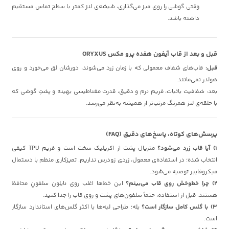
وقتی گوشی را روی میز می‌گذاری، شیشه‌ی لنز کمتر با سطح تماس مستقیم
داشته باشد.
قبل و بعد از قاب آیفون هفده پرو مکس ORYXUS
قبل:
قاب‌های شفاف معمولی که با زمان زرد می‌شوند، دورشان لق می‌خورد و روی
هولدر نمی‌مانند.
بعد: شفافیت باثبات، فریم نرم و دقیق، قدرت مغناطیسی بهینه و پشتِ گوشی که
با حلقه‌ی لنز همرنگ مرتب‌تر از همیشه به‌نظر می‌رسد.
پرسش‌های کوتاه، پاسخ‌های دقیق (FAQ)
۱) آیا قاب زرد می‌شود؟
متریال پشت از اکریلیک سخت است و فریم TPU کیفی
انتخاب شده؛ در استفاده‌ی معمول، زردی زودرس نداریم. تمیزکاری منظم با دستمال
میکروفایبر توصیه می‌شود.
۲) چرا خط‌وخش روی قاب می‌بینم؟
این خط‌ها اغلب روی نایلون سلفونِ محافظ
هستند. قبل از استفاده، حتماً سلفون‌های پشت و روی قاب را جدا کنید.
۳) با گلس کامل سازگار است؟
بله؛ طراحی لبه‌ها با اکثر گلس‌های استاندارد سازگار
است.