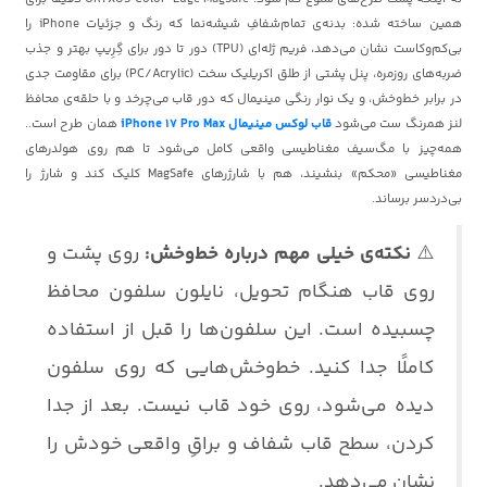
همین ساخته شده: بدنه‌ی تمام‌شفافِ شیشه‌نما که رنگ و جزئیات iPhone را
بی‌کم‌وکاست نشان می‌دهد، فریم ژله‌ای (TPU) دور تا دور برای گِرِیپ بهتر و جذب
ضربه‌های روزمره، پنل پشتی از طلق اکریلیک سخت (PC/Acrylic) برای مقاومت جدی
در برابر خط‌وخش، و یک نوار رنگی مینیمال که دور قاب می‌چرخد و با حلقه‌ی محافظ
لنز همرنگ ست می‌شود
قاب لوکس مینیمال iPhone 17 Pro Max
همان طرح است..
همه‌چیز با مگ‌سیف مغناطیسی واقعی کامل می‌شود تا هم روی هولدرهای
مغناطیسی «محکم» بنشیند، هم با شارژرهای MagSafe کلیک کند و شارژ را
بی‌دردسر برساند.
⚠️
نکته‌ی خیلی مهم درباره خط‌وخش:
روی پشت و
روی قاب هنگام تحویل، نایلون سلفون محافظ
چسبیده است. این سلفون‌ها را قبل از استفاده
کاملًا جدا کنید. خط‌وخش‌هایی که روی سلفون
دیده می‌شود، روی خود قاب نیست. بعد از جدا
کردن، سطح قاب شفاف و براقِ واقعی خودش را
نشان می‌دهد.