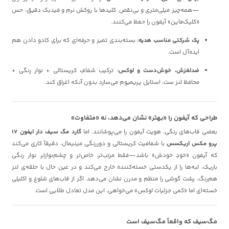
—همه‌چیز میلی‌متری و بی‌نقص. کلیدها با روکش نرم و فیدبک دقیق، حس
«کلیک‌فاین» آیفون را حفظ می‌کنند.
پک شرکتی مناسب هدیه:
بسته‌بندی تمیز و حرفه‌ای که برای کادو دادن هم
ایده‌آل است.
ضدلغزش، خوش‌دست و لوکس:
ترکیب شفافِ کریستالی + نوار رنگی +
محافظ لنز ست، استایل پریمیوم می‌سازد بدون آنکه اغراق کند.
طراحی که آیفون را «بهتر» نشان می‌دهد، نه «متفاوت»
بعضی قاب‌های رنگی، هویت آیفون را می‌پوشانند. اما
گارد مگ سیف دار ایفون 17
پرو مکس اریکسس
با شفافیت کریستالی و دوررنگی مینیمال، دقیقاً کاری می‌کند
که آیفون «خودِ خودش» باشد—فقط مرتب‌تر، خاص‌تر و چشم‌نوازتر. نوار رنگی
باریک، لبه‌ها را از یکدستی خسته‌کننده خارج می‌کند و در عین حال با حلقه‌ی لنز
هم‌رنگ، پشت گوشی را منظم و مدرن نشان می‌دهد. اگر از قاب‌های شلوغ و اکلیلی
خسته‌ای اما «کمی جزئیات لوکس» می‌خواهی، این مدل تعادل طلایی است.
مگ‌سیف که واقعاً مگ‌سیف است