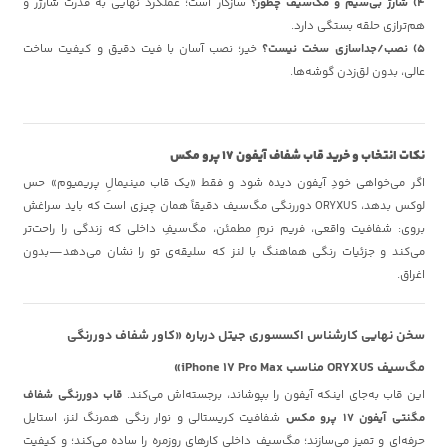
۴) شارژ بی‌سیم و مگ‌سیف چطور؟
سازگار است؛ عملکرد نهایی به قدرت شارژر و
هم‌ترازی حلقه بستگی دارد.
۵) نصب/جداسازی سخت نیست؟
خیر؛ نصب آسان با فیت دقیق و کیفیت ساخت
عالی، بدون لق‌زدن گوشه‌ها.
نکات انتخاب و خرید قاب شفاف آیفون 17 پرو مکس
اگر می‌خواهی خودِ آیفون دیده شود و فقط «یک قاب مینیمالِ پریمیوم» حس
لوکس بدهد، ORYXUS دوررنگی مگ‌سیف دقیقاً همان چیزی است که باید سراغش
بروی: شفافیت واقعی، فریم نرمِ مطمئن، مگ‌سیفِ داخلی که زندگی را راحت‌تر
می‌کند و جزئیات رنگی هماهنگ با لنز که سلیقه‌ی تو را نشان می‌دهد—بدون
اغراق.
سخن نهایی کارشناس اکسسوری جیتل درباره «کاور شفاف دوررنگی
مگ‌سیف ORYXUS مناسب iPhone 17 Pro Max»
این قاب به‌جای اینکه آیفون را بپوشاند، برجسته‌اش می‌کند.
قاب دوررنگی شفاف
مگنتی آیفون 17 پرو مکس
شفافیت کریستالی و نوار رنگی همرنگ لنز، استایل
حرفه‌ای و تمیز می‌سازند؛ مگ‌سیف داخلی کارهای روزمره را ساده می‌کند؛ و کیفیت