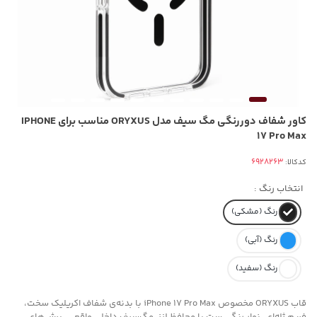
کاور شفاف دوررنگی مگ سیف مدل ORYXUS مناسب برای IPHONE
17 Pro Max
کدکالا:
انتخاب رنگ :
رنگ (مشکی)
رنگ (آبی)
رنگ (سفید)
قاب ORYXUS مخصوص iPhone 17 Pro Max با بدنه‌ی شفاف اکریلیک سخت،