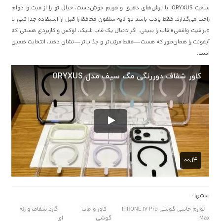
ساخت ORYXUS، با برش‌های دقیق و فریم خوش‌دست، خیال تو را از فیت و دوام
راحت می‌گذارد. فقط یادت باشد دو لایه سلفون محافظ را قبل از استفاده جدا کنی تا
«براقیت واقعی» قاب را ببینی. اگر دنبال یک قاب شیک، لوکس و کاربردی هستی که
آیفونت را همان‌طور که هست—فقط مرتب‌تر و جذاب‌تر—نشان دهد، انتخابت همین
است.
بخشها :
لوازم جانبی گوشی IPHONE 17 Pro
کاور و قاب
گارد شفاف و ژله
Max
گوشی
ای