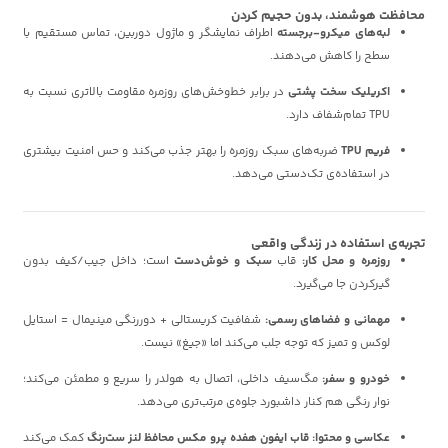
محافظت هوشمند، بدون حجیم کردن
لبه‌های میکرو-برجسته
اطراف نمایشگر و ماژول دوربین، تماس مستقیم با
سطح را کاهش می‌دهند.
اکریلیک سخت پشتی
در برابر خط‌وخش‌های روزمره مقاومت بالاتری نسبت به
TPU تمام‌شفاف دارد.
فریم TPU
ضربه‌های سبک روزمره را بهتر جذب می‌کند و حس امنیت بیشتری
در استفاده‌ی تک‌دستی می‌دهد.
تجربه‌ی استفاده در زندگی واقعی
روزمره و محل کار:
قاب
سبک و خوش‌دست
است؛ داخل جیب/کیف بدون
گیرکردن جا می‌گیرد.
مهمانی و فضاهای رسمی:
شفافیت کریستالی + دوررنگی مینیمال = استایل
لوکس و تمیز که توجه جلب می‌کند اما «جیغ» نیست.
خودرو و سفر:
مگ‌سیف داخلی، اتصال به هولدر را سریع و مطمئن می‌کند؛
نوار رنگی هم کنار داشبورد جلوه‌ی مرتب‌تری می‌دهد.
عکاسی و محتوا:
قاب ایفون هفده پرو مکس محافظ لنز ست‌رنگ
کمک می‌کند