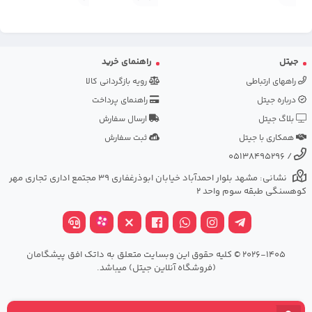
جیتل
راهنمای خرید
راههای ارتباطی
رویه بازگردانی کالا
درباره جیتل
راهنمای پرداخت
بلاگ جیتل
ارسال سفارش
همکاری با جیتل
ثبت سفارش
05138495296
/
نشانی: مشهد بلوار احمدآباد خیابان ابوذرغفاری 39 مجتمع اداری تجاری مهر
کوهسنگی طبقه سوم واحد 2
2026-1405 © کلیه حقوق این وبسایت متعلق به داتک افق پیشگامان
(فروشگاه آنلاین جیتل) میباشد.