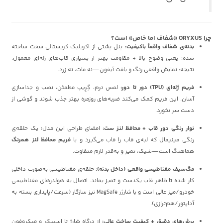
چرا ORYXUS «شفاف اما خاص» است؟
بدنه‌ی شفاف واقعاً باکیفیت:
پنل پشتی از
اکریلیک کریستالی سخت ساخته
شده؛ یعنی وضوح بالا + مقاومت بهتر از بسیاری قاب‌های ژله‌ای معمول.
نتیجه: نمایش واقعی رنگ و بافت آیفون—نه مات، نه زرد.
فریم ژله‌ای (TPU) دور تا دور:
لمس نرم، گِرِیپ مطمئن، نصب و جداسازی
آسان. این فریم کمک می‌کند ضربه‌های روزمره بهتر جذب شوند و گوشی از
دست سر نخورد.
نوار رنگی دور قاب + محافظ لنز ست:
امضای طراحی این مدل؛ یک حلقه‌ی
رنگی مینیمال که لبه‌ی قاب را قاب می‌گیرد و با
فریم محافظ لنز همرنگ
هماهنگ است—شیک، تمیز و به‌قدر لازم متفاوت.
مگ‌سیف مغناطیسی واقعی (داخل بدنه):
حلقه‌ی مغناطیسی به‌صورت داخلی
کار شده تا ظاهر قاب یکدست و تمیز بماند. اتصال به هولدرهای مغناطیسی
خودرو/میز عالی است و با شارژر MagSafe نیز سازگار (سرعت/پایداری بسته به
آداپتور/هم‌ترازی).
برش‌های دقیق + کیفیت ساخت عالی:
از درگاه شارژ تا اسپیکر و میکروفون