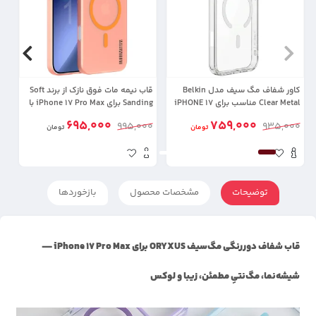
کاور شفاف مگ سیف مدل Belkin
قاب نیمه مات فوق نازک از برند Soft
کا
Clear Metal مناسب برای iPHONE 17
Sanding برای iPhone 17 Pro Max با
Pro Max
پشتیبانی مگ سیف
ax
695,000
759,000
00
995,000
935,000
تومان
تومان
توضیحات
مشخصات محصول
بازخوردها
قاب شفاف دوررنگی مگ‌سیف ORYXUS برای iPhone 17 Pro Max —
شیشه‌نما، مگ‌نتیِ مطمئن، زیبا و لوکس