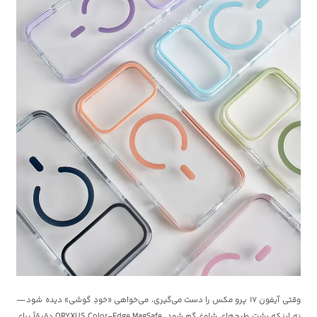
وقتی آیفون 17 پرو مکس را دست می‌گیری، می‌خواهی «خودِ گوشی» دیده شود—
نه اینکه پشت طرح‌های شلوغ گم شود. ORYXUS Color-Edge MagSafe دقیقاً برای