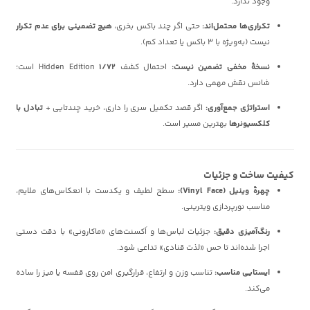
وجود ندارد.
تکراری‌ها محتمل‌اند:
حتی اگر چند باکس بخری،
هیچ تضمینی برای عدم تکرار
نیست (به‌ویژه با ۳ باکس یا تعداد کم).
نسخهٔ مخفی تضمین نیست:
احتمال کشف Hidden Edition
۱/۷۲
است؛
شانس نقش مهمی دارد.
استراتژی جمع‌آوری:
اگر قصد تکمیل سری را داری، خرید چندتایی +
تبادل با
کلکسیونرها
بهترین مسیر است.
کیفیت ساخت و جزئیات
چهرهٔ وینیل (Vinyl Face):
سطح لطیف و یکدست با انعکاس‌های ملایم،
مناسب نورپردازی ویترینی.
رنگ‌آمیزی دقیق:
جزئیات لباس‌ها و اَکسنت‌های «ماکارونی» با دقت دستی
اجرا شده‌اند تا حس «لذت قنادی» تداعی شود.
ایستایی مناسب:
تناسب وزن و ارتفاع، قرارگیری امن روی قفسه یا میز را ساده
می‌کند.