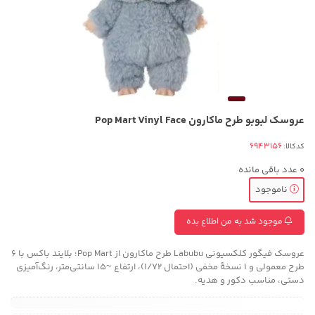
عروسک لبوبو طرح ماکارون Pop Mart Vinyl Face
کدکالا:
0
عدد باقی مانده
ناموجود
موجود شد به من اطلاع بده
عروسک فیگور کلکسیونی Labubu طرح ماکارون از Pop Mart؛ بلایند باکس با ۶
طرح معمولی و ۱ نسخهٔ مخفی (احتمال ۱/۷۲)، ارتفاع ~۱۵ سانتی‌متر، رنگ‌آمیزی
دستی، مناسب دکور و هدیه.