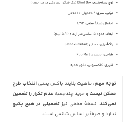
نوع بسته‌بندی:
Blind Box (یک فیگور تصادفی در هر جعبه)
ترکیب سری:
۶ معمولی + ۱ مخفی
احتمال نسخهٔ مخفی:
۱/۷۲
ابعاد:
حدود 15 سانتی‌متر ارتفاع (5.91 اینچ)
رنگ‌آمیزی:
دستی (Hand-Painted)
طراحی:
انحصاری Pop Mart
کاربری:
کلکسیونی، دکور، هدیه
توجه مهم:
ماهیت بلایند باکس یعنی
انتخاب طرح
ممکن نیست
و خرید چندجعبه
عدم تکرار را تضمین
نمی‌کند
. نسخهٔ مخفی نیز
تضمینی در هیچ پکیج
ندارد و صرفاً بر اساس شانس است.