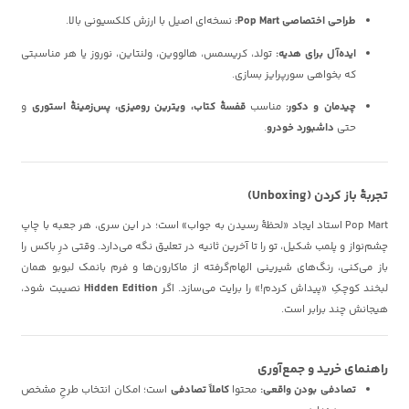
طراحی اختصاصی Pop Mart:
نسخه‌ای اصیل با ارزش کلکسیونی بالا.
ایده‌آل برای هدیه:
تولد، کریسمس، هالووین، ولنتاین، نوروز یا هر مناسبتی
که بخواهی سورپرایز بسازی.
چیدمان و دکور:
مناسب
قفسهٔ کتاب، ویترین رومیزی، پس‌زمینهٔ استوری
و
حتی
داشبورد خودرو
.
تجربهٔ باز کردن (Unboxing)
Pop Mart استاد ایجاد «لحظهٔ رسیدن به جواب» است؛ در این سری، هر جعبه با چاپ
چشم‌نواز و پلمب شکیل، تو را تا آخرین ثانیه در تعلیق نگه می‌دارد. وقتی درِ باکس را
باز می‌کنی، رنگ‌های شیرینی‌ الهام‌گرفته از ماکارون‌ها و فرم بانمک لبوبو همان
لبخند کوچکِ «پیداش کردم!» را برایت می‌سازد. اگر
Hidden Edition
نصیبت شود،
هیجانش چند برابر است.
راهنمای خرید و جمع‌آوری
تصادفی بودن واقعی:
محتوا
کاملاً تصادفی
است؛ امکان انتخاب طرحِ مشخص