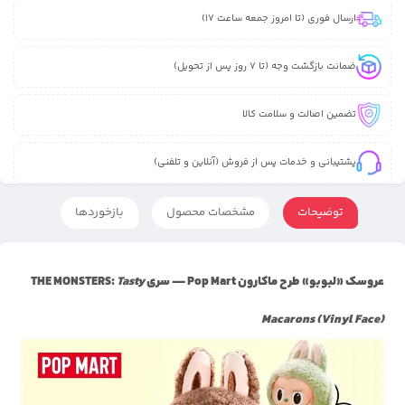
ارسال فوری (تا امروز جمعه ساعت 17)
ضمانت بازگشت وجه (تا 7 روز پس از تحویل)
تضمین اصالت و سلامت کالا
پشتیبانی و خدمات پس از فروش (آنلاین و تلفنی)
توضیحات
مشخصات محصول
بازخوردها
عروسک «لبوبو» طرح ماکارون Pop Mart — سری THE MONSTERS:
Tasty
Macarons (Vinyl Face)