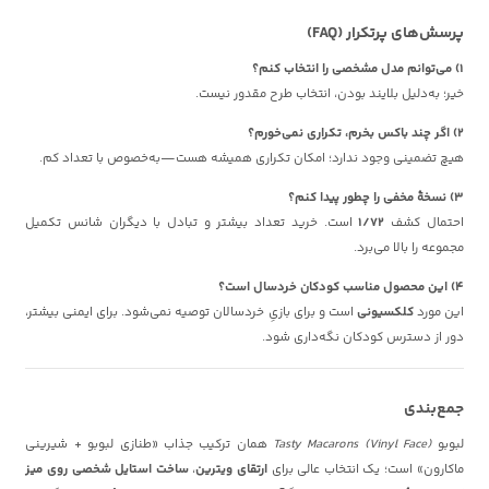
پرسش‌های پرتکرار (FAQ)
۱) می‌توانم مدل مشخصی را انتخاب کنم؟
خیر؛ به‌دلیل بلایند بودن، انتخاب طرح مقدور نیست.
۲) اگر چند باکس بخرم، تکراری نمی‌خورم؟
هیچ تضمینی وجود ندارد؛ امکان تکراری همیشه هست—به‌خصوص با تعداد کم.
۳) نسخهٔ مخفی را چطور پیدا کنم؟
احتمال کشف
۱/۷۲
است. خرید تعداد بیشتر و تبادل با دیگران شانس تکمیل
مجموعه را بالا می‌برد.
۴) این محصول مناسب کودکان خردسال است؟
این مورد
کلکسیونی
است و برای بازیِ خردسالان توصیه نمی‌شود. برای ایمنی بیشتر،
دور از دسترس کودکان نگه‌داری شود.
جمع‌بندی
لبوبو
Tasty Macarons (Vinyl Face)
همان ترکیب جذاب «طنازی لبوبو + شیرینی
ماکارون» است؛ یک انتخاب عالی برای
ارتقای ویترین
،
ساخت استایل شخصی روی میز