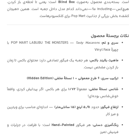
است. بسته‌بندی محصول به‌صورت
Blind Box
است؛ یعنی تا لحظه‌ی باز کردن،
هیچ‌کس—including ما!—نمی‌داند کدام مدل داخل جعبه است. همین «هیجان
کشف» بخش بزرگی از جذابیت Pop Mart برای کلکسیونرهاست.
نکات برجستهٔ محصول
سری و تم:
POP MART LABUBU THE MONSTERS —
Tasty Macarons
با
چهرهٔ Vinyl Face
ماهیت بلایند باکس:
هر جعبه یک فیگور تصادفی دارد؛ محتوای باکس تا زمان
باز کردن مشخص نیست.
ترکیب سری:
۶ طرح معمولی
+
۱ نسخهٔ مخفی (Hidden Edition)
شانس نسخهٔ مخفی:
معمولاً
۱/۷۲
برای هر باکس. اگر پیدایش کردی، واقعاً
خوش‌شانس بوده‌ای!
ارتفاع فیگور:
حدود
۵٫۹۱ اینچ (۱۵ سانتی‌متر)
— اندازه‌ای مناسب برای ویترین
و میز کار.
رنگ‌آمیزی دستی:
هر فیگور
Hand-Painted
است؛ با ظرافت در جزئیات و
فینیش تمیز.