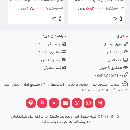
هدست بلوتوثی مدل ضدآب IP54 از
مدل Stanless Interior از برند YESIDO
از برند %
برند YESIDO IO38 (100% اورجینال)
VC20 (100% اورجینال)
00
8,752,000
9,350,000
5,840,000
6,455,000
تومان
تومان
جیتل
راهنمای خرید
راههای ارتباطی
رویه بازگردانی کالا
درباره جیتل
راهنمای پرداخت
بلاگ جیتل
ارسال سفارش
همکاری با جیتل
ثبت سفارش
05138495296
/
نشانی: مشهد بلوار احمدآباد خیابان ابوذرغفاری 39 مجتمع اداری تجاری مهر
کوهسنگی طبقه سوم واحد 2
2026-1405 © کلیه حقوق این وبسایت متعلق به داتک افق پیشگامان
(فروشگاه آنلاین جیتل) میباشد.