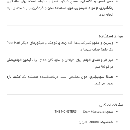
حس لمس و نگه‌داری:
سطح فیگور تمیز و بادوام است؛
برای ماندگاری
رنگ‌آمیزی، از مواد شیمیایی قوی استفاده نکن
و گردگیری را با دستمال نرم
انجام بده.
موارد استفاده
ویترین و دکور:
کنار کتاب‌ها، گلدان‌های کوچک یا فیگورهای دیگر Pop Mart
یک
نقطهٔ جذاب
می‌سازد.
میز کار و فضای الهام:
برای طراحان و سازندگان محتوا، یک
آیکون الهام‌بخش
در گوشهٔ میز.
هدیهٔ سورپرایزی:
چون تصادفی است، دریافت‌کننده همیشه یک
کشف تازه
تجربه می‌کند.
مشخصات کلی
سری:
THE MONSTERS —
Tasty Macarons
شخصیت:
Labubu (لبوبو)