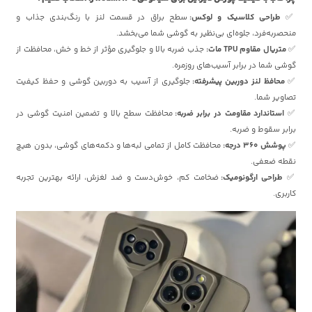
✅
طراحی کلاسیک و لوکس:
سطح براق در قسمت لنز با رنگ‌بندی جذاب و
منحصر‌به‌فرد، جلوه‌ای بی‌نظیر به گوشی شما می‌بخشد.
✅
متریال مقاوم TPU مات:
جذب ضربه بالا و جلوگیری مؤثر از خط و خش، محافظت از
گوشی شما در برابر آسیب‌های روزمره.
✅
محافظ لنز دوربین پیشرفته:
جلوگیری از آسیب به دوربین گوشی و حفظ کیفیت
تصاویر شما.
✅
استاندارد مقاومت در برابر ضربه:
محافظت سطح بالا و تضمین امنیت گوشی در
برابر سقوط و ضربه.
✅
پوشش 360 درجه:
محافظت کامل از تمامی لبه‌ها و دکمه‌های گوشی، بدون هیچ
نقطه ضعفی.
✅
طراحی ارگونومیک:
ضخامت کم، خوش‌دست و ضد لغزش، ارائه بهترین تجربه
کاربری.