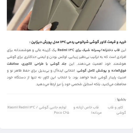
خرید و قیمت کاور گوشی شیائومی ردمی 13C مدل پورش دیزاین :
این
قاب دخترانه/پسرانه شیک برای Redmi 13C
یک گزینه عالی و هوشمندانه برای
افرادی است که به ترکیب بی‌نظیر زیبایی، لوکس بودن و ایمنی حداکثری برای گوشی
هوشمند خود اهمیت می‌دهند. این
جلد گوشی با طراحی لاکچری، محافظت
فوق‌العاده و پوشش کامل گوشی
، انتخابی ایده‌آل و بی‌بدیل برای حفظ ظاهر نو و
امنیت پایدار گوشی شما خواهد بود. با انتخاب این کاور، نه تنها از دستگاه خود
محافظت می‌کنید، بلکه استایل شخصی خود را نیز ارتقا می‌دهید.
بخشها :
کاور و قاب
قاب خاص (زنانه و
لوازم جانبی گوشی Xiaomi Redmi 13C /
گوشی
مردانه)
Poco C65