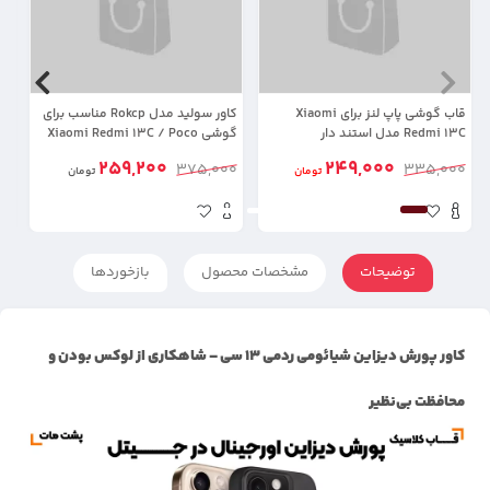
قاب گوشی پاپ لنز برای Xiaomi
کاور سولید مدل Rokcp مناسب برای
Redmi 13C مدل استند دار
گوشی Xiaomi Redmi 13C / Poco
C65
(م
259,200
249,000
0
375,000
335,000
تومان
تومان
توضیحات
مشخصات محصول
بازخوردها
کاور پورش دیزاین شیائومی ردمی 13 سی – شاهکاری از لوکس بودن و
محافظت بی‌نظیر