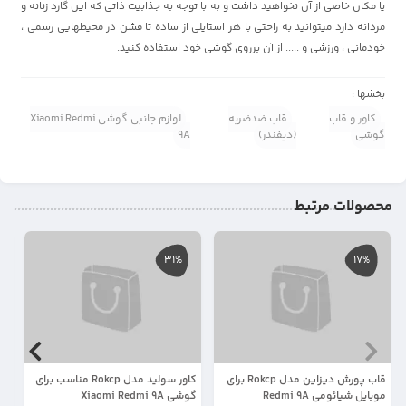
یا مکان خاصی از آن نخواهید داشت و به با توجه به جذابیت ذاتی که این گارد زنانه و
مردانه دارد میتوانید به راحتی با هر استایلی از ساده تا فشن در محیطهایی رسمی ،
خودمانی ، ورزشی و ..... از آن برروی گوشی خود استفاده کنید.
بخشها :
کاور و قاب
قاب ضدضربه
لوازم جانبی گوشی Xiaomi Redmi
گوشی
(دیفندر)
9A
محصولات مرتبط
31%
17%
قاب پورش دیزاین مدل Rokcp برای
کاور سولید مدل Rokcp مناسب برای
موبایل شیائومی Redmi 9A
گوشی Xiaomi Redmi 9A
لپ