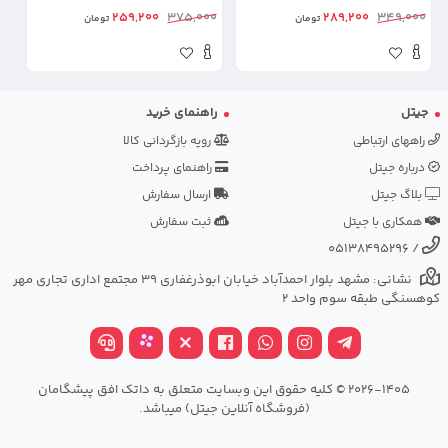
00
259,200
375,000
289,200
349,000
تومان
تومان
جیتل
راهنمای خرید
راههای ارتباطی
رویه بازگردانی کالا
درباره جیتل
راهنمای پرداخت
بلاگ جیتل
ارسال سفارش
همکاری با جیتل
ثبت سفارش
05138495296
/
نشانی: مشهد بلوار احمدآباد خیابان ابوذرغفاری 39 مجتمع اداری تجاری مهر
کوهسنگی طبقه سوم واحد 2
2026-1405 © کلیه حقوق این وبسایت متعلق به داتک افق پیشگامان
(فروشگاه آنلاین جیتل) میباشد.