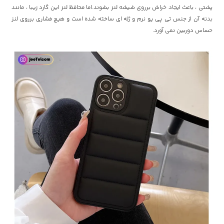
پشتی ، باعث ایجاد خراش برروی شیشه لنز بشوند.اما محافظ لنز این گارد زیبا ، مانند
بدنه آن از جنس تی پی یو نرم و ژله ای ساخته شده است و هیچ فشاری برروی لنز
حساس دوربین نمی آورد.