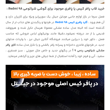
خرید قاب پافر کیس یا پافری موجود برای گوشی شیائومی Redmi 9A :
فصل سرما در بازار لوازم جانبی موبایل جیتل یک سورپرایز ویژه برای کاربران دارد و
آن هم ورود ،
گارد پافری کیس Redmi 9A
در طرحها و رنگبندی های جذاب تر از سال
گذشته است که البته مدل ساده مشکی معمولا هرسال تکرار شده و هیچوقت
قدیمی یا از مد دررفته نمیشود.دقیقا مانند بوتیکهای لباس فروشی که مناسب
فصل ، دکور خود را دیزاین میکنند فروشگاه آنلاین جیتل نیز ، با واردات مدلهای
جدید در طرحهای فانتزی دخترانه و پسرانه پافر بالشتی و یا تکرار مدل ساده
کاور پافر
مشکی شیائومی ردمی 9 آ
در رنگهای جدید و خاص مثل صورتی ، سبز فسفری ،
سفید ، آبی و قرمز خود را آماده استقبال از شما جیتلی های عزیز و گرانقدر مینماید.