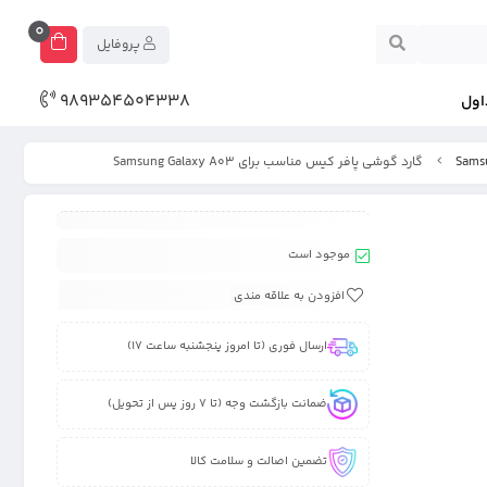
0
پروفایل
989354504338
اول
گارد گوشی پافر کیس مناسب برای Samsung Galaxy A03
موجود است
افزودن به علاقه مندی
ارسال فوری (تا امروز پنجشنبه ساعت 17)
ضمانت بازگشت وجه (تا 7 روز پس از تحویل)
تضمین اصالت و سلامت کالا