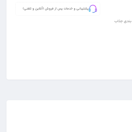
پشتیبانی و خدمات پس از فروش (آنلاین و تلفنی)
 موبایل سامسونگ Samsung A03 در رنگ بندی جذاب