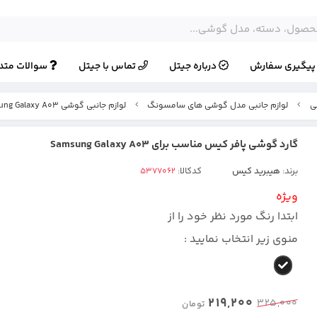
یگیری سفارش
درباره جیتل
تماس با جیتل
سوالات متد
ی
لوازم جانبی مدل گوشی های سامسونگ
لوازم جانبی گوشی Samsung Galaxy A03
گارد گوشی پافر کیس مناسب برای Samsung Galaxy A03
برند:
هیبرید کیس
کدکالا:
ویژه
ابتدا رنگ مورد نظر خود را از
منوی زیر انتخاب نمایید :
219,200
325,000
تومان