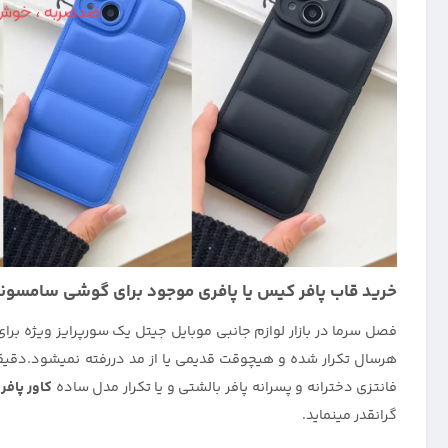
خرید قاب پافر کیس یا پافری موجود برای گوشی سامسونگ alaxy A03
فصل سرما در بازار لوازم جانبی موبایل جیتل یک سورپرایز ویژه برای
هرسال تکرار شده و هیچوقت قدیمی یا از مد دررفته نمیشود.دقیقا
فانتزی دخترانه و پسرانه پافر بالشتی و یا تکرار مدل ساده
کاور پافر
گرانقدر مینماید.