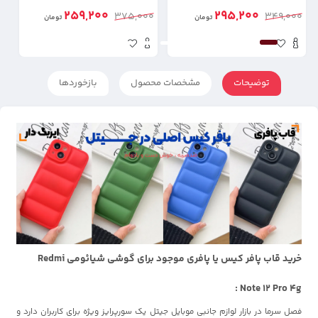
4G
4G
259,200
295,200
0
375,000
349,000
تومان
تومان
توضیحات
مشخصات محصول
بازخوردها
خرید قاب پافر کیس یا پافری موجود برای گوشی شیائومی Redmi
Note 12 Pro 4g :
فصل سرما در بازار لوازم جانبی موبایل جیتل یک سورپرایز ویژه برای کاربران دارد و