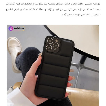
دوربین پشتی ، باعث ایجاد خراش برروی شیشه لنز بشوند.اما محافظ لنز این گارد زیبا
، مانند بدنه آن از جنس تی پی یو نرم و ژله ای ساخته شده است و هیچ فشاری
برروی لنز حساس دوربین نمی آورد.