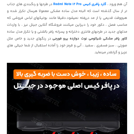
آن هم ورود ،
گارد پافری کیس Redmi Note 12 Pro
در طرحها و رنگبندی های جذاب
تر از سال گذشته است که البته مدل ساده مشکی معمولا هرسال تکرار شده و
هیچوقت قدیمی یا از مد دررفته نمیشود.دقیقا مانند بوتیکهای لباس فروشی که
مناسب فصل ، دکور خود را دیزاین میکنند فروشگاه آنلاین جیتل نیز ، با واردات
مدلهای جدید در طرحهای فانتزی دخترانه و پسرانه پافر بالشتی و یا تکرار مدل ساده
کاور پافر مشکی شیائومی نوت دوازده پرو فورجی
در رنگهای جدید و خاص مثل
صورتی ، سبز فسفری ، سفید ، آبی و قرمز خود را آماده استقبال از شما جیتلی های
عزیز و گرانقدر مینماید.