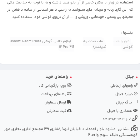
استفاده در زمان یا مکان خاصی از آن نخواهید داشت و به با توجه به جذابیت ذاتی
که این گارد زنانه و مردانه دارد میتوانید به راحتی با هر استایلی از ساده تا فشن در
محیطهایی رسمی ، خودمانی ، ورزشی و ..... از آن برروی گوشی خود استفاده کنید.
بخشها :
کاور و قاب
قاب ضدضربه
لوازم جانبی گوشی Xiaomi Redmi Note
گوشی
(دیفندر)
12 Pro 4G
جیتل
راهنمای خرید
راههای ارتباطی
رویه بازگردانی کالا
درباره جیتل
راهنمای پرداخت
بلاگ جیتل
ارسال سفارش
همکاری با جیتل
ثبت سفارش
05138495296
/
نشانی: مشهد بلوار احمدآباد خیابان ابوذرغفاری 39 مجتمع اداری تجاری مهر
کوهسنگی طبقه سوم واحد 2