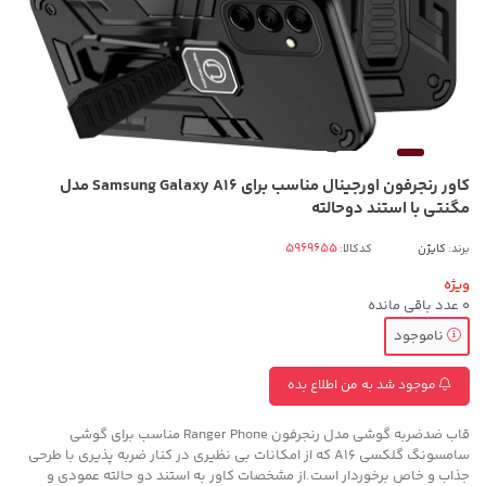
کاور رنجرفون اورجینال مناسب برای Samsung Galaxy A16 مدل
مگنتی با استند دوحالته
برند:
کایژن
کدکالا:
ویژه
0
عدد باقی مانده
ناموجود
موجود شد به من اطلاع بده
قاب ضدضربه گوشی مدل رنجرفون Ranger Phone مناسب برای گوشی
سامسونگ گلکسی A16 که از امکانات بی نظیری در کنار ضربه پذیری با طرحی
جذاب و خاص برخوردار است.از مشخصات کاور به استند دو حالته عمودی و