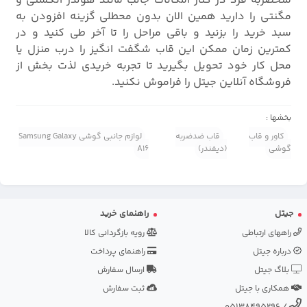
منحصربه فرد در کنار امکانات جالب مانند هولدر انگشتی و
مگنتی را دارید همین الان بدون محطلی گزینه افزودن به
سبد خرید را بزنید و باقی مراحل را تا آخر طی کنید و در
کمترین زمان ممکن این قاب شگفت انگیز را درب منزل یا
محل کار خود تحویل بگیرید تا تجربه خریدی لذت بخش از
فروشگاه آنلاین جیتل را فراموش نکنید.
بخشها :
کاور و قاب
قاب ضدضربه
لوازم جانبی گوشی Samsung Galaxy
گوشی
(دیفندر)
A16
جیتل
راهنمای خرید
راههای ارتباطی
رویه بازگردانی کالا
درباره جیتل
راهنمای پرداخت
بلاگ جیتل
ارسال سفارش
همکاری با جیتل
ثبت سفارش
05138495296
/