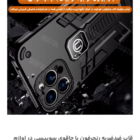
قاب ضدضربه رنجرفون یا چاقوی سوییسی در اوازم