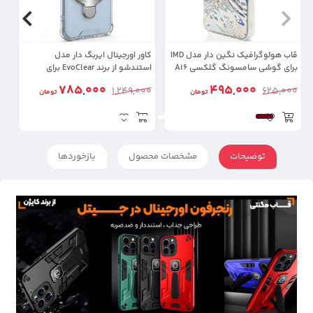
قاب هولوگرافیک نگین دار مدل IMD
کاور اورجینال ایربگ دار مدل
برای گوشی سامسونگ گلکسی A16
استندشو از برند EvoClear برای
گوشی 6
Samsung Galaxy A16
785,000
495,000
0
1,249,000
625,000
تومان
تومان
توضیحات
مشخصات محصول
بازخوردها