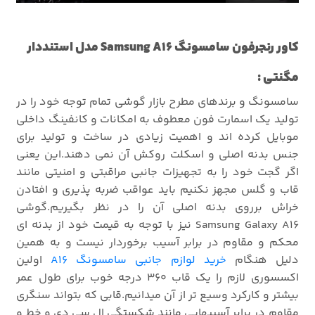
کاور رنجرفون سامسونگ Samsung A16 مدل استنددار
مگنتی :
سامسونگ و برندهای مطرح بازار گوشی تمام توجه خود را در
تولید یک اسمارت فون معطوف به امکانات و کانفینگ داخلی
موبایل کرده اند و اهمیت زیادی در ساخت و تولید برای
جنس بدنه اصلی و اسکلت روکش آن نمی دهند.این یعنی
اگر گجت خود را به تجهیزات جانبی مراقبتی و امنیتی مانند
قاب و گلس مجهز نکنیم باید عواقب ضربه پذیری و افتادن
خراش برروی بدنه اصلی آن را در نظر بگیریم.گوشی
Samsung Galaxy A16 نیز با توجه به قیمت خود از بدنه ای
محکم و مقاوم در برابر آسیب برخوردار نیست و به همین
دلیل هنگام
خرید لوازم جانبی سامسونگ A16
اولین
اکسسوری لازم را یک قاب 360 درجه خوب برای طول عمر
بیشتر و کارکرد وسیع تر از آن میدانیم.قابی که بتواند سنگری
مقاوم در برابر آسیبهایی مانند شکستگی ال سی دی و خط و