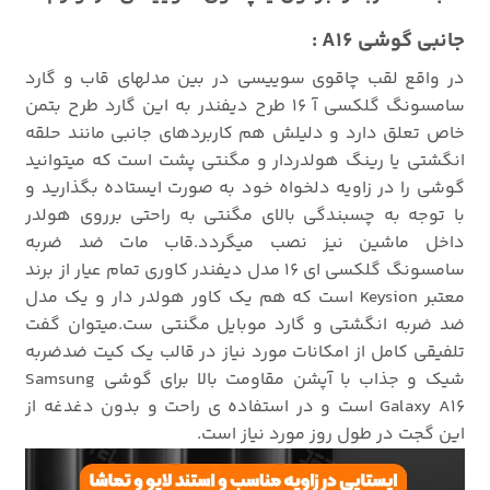
جانبی گوشی A16 :
در واقع لقب چاقوی سوییسی در بین مدلهای قاب و گارد
سامسونگ گلکسی آ 16 طرح دیفندر به این گارد طرح بتمن
خاص تعلق دارد و دلیلش هم کاربردهای جانبی مانند حلقه
انگشتی یا رینگ هولدردار و مگنتی پشت است که میتوانید
گوشی را در زاویه دلخواه خود به صورت ایستاده بگذارید و
با توجه به چسبندگی بالای مگنتی به راحتی برروی هولدر
داخل ماشین نیز نصب میگردد.قاب مات ضد ضربه
سامسونگ گلکسی ای 16 مدل دیفندر کاوری تمام عیار از برند
معتبر Keysion است که هم یک کاور هولدر دار و یک مدل
ضد ضربه انگشتی و گارد موبایل مگنتی ست.میتوان گفت
تلفیقی کامل از امکانات مورد نیاز در قالب یک کیت ضدضربه
شیک و جذاب با آپشن مقاومت بالا برای گوشی Samsung
Galaxy A16 است و در استفاده ی راحت و بدون دغدغه از
این گجت در طول روز مورد نیاز است.