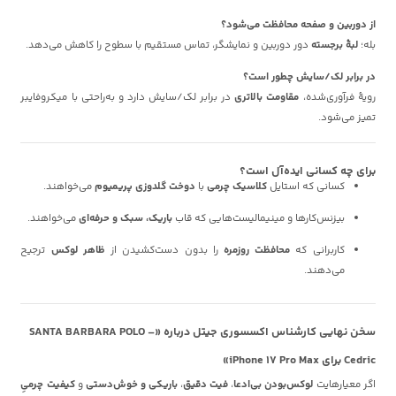
از دوربین و صفحه محافظت می‌شود؟
بله؛
لبهٔ برجسته
دور دوربین و نمایشگر، تماس مستقیم با سطوح را کاهش می‌دهد.
در برابر لک/سایش چطور است؟
رویهٔ فرآوری‌شده،
مقاومت بالاتری
در برابر لک/سایش دارد و به‌راحتی با میکروفایبر
تمیز می‌شود.
برای چه کسانی ایده‌آل است؟
کسانی که استایل
کلاسیک چرمی
با
دوخت گلدوزی پریمیوم
می‌خواهند.
بیزنس‌کارها و مینیمالیست‌هایی که قاب
باریک، سبک و حرفه‌ای
می‌خواهند.
کاربرانی که
محافظت روزمره
را بدون دست‌کشیدن از
ظاهر لوکس
ترجیح
می‌دهند.
سخن نهایی کارشناس اکسسوری جیتل درباره «SANTA BARBARA POLO –
Cedric برای iPhone 17 Pro Max»
اگر معیارهایت
لوکس‌بودن بی‌ادعا
،
فیت دقیق
،
باریکی و خوش‌دستی
و
کیفیت چرمیِ