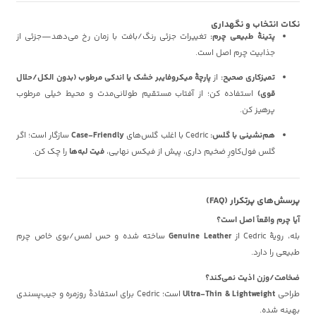
نکات انتخاب و نگهداری
پتینهٔ طبیعی چرم:
تغییرات جزئی رنگ/بافت با زمان رخ می‌دهد—جزئی از
جذابیت چرم اصل است.
تمیزکاری صحیح:
از
پارچهٔ میکروفایبر خشک یا اندکی مرطوب (بدون الکل/حلال
قوی)
استفاده کن؛ از آفتاب مستقیم طولانی‌مدت و محیط خیلی مرطوب
پرهیز کن.
هم‌نشینی با گلس:
Cedric با اغلب گلس‌های
Case-Friendly
سازگار است؛ اگر
گلس فول‌کاورِ ضخیم داری، پیش از فیکس نهایی،
فیت لبه‌ها
را چک کن.
پرسش‌های پرتکرار (FAQ)
آیا چرم واقعاً اصل است؟
بله، رویهٔ Cedric از
Genuine Leather
ساخته شده و حس لمس/بوی خاص چرم
طبیعی را دارد.
ضخامت/وزن اذیت نمی‌کند؟
طراحی
Ultra-Thin & Lightweight
است؛ Cedric برای استفادهٔ روزمره و جیب‌پسندی
بهینه شده.