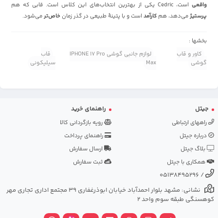
واقعی
است، Cedric یکی از بهترین انتخاب‌های این کلاس است. قابی که هم
پرستیژ
می‌دهد، هم
کارآمد
است و با پتینهٔ طبیعی در گذر زمان
خاص‌تر
می‌شود.
بخشها :
کاور و قاب
لوازم جانبی گوشی IPHONE 17 Pro
قاب
گوشی
Max
سیلیکونی
جیتل
راهنمای خرید
راههای ارتباطی
رویه بازگردانی کالا
درباره جیتل
راهنمای پرداخت
بلاگ جیتل
ارسال سفارش
همکاری با جیتل
ثبت سفارش
05138495296
/
نشانی: مشهد بلوار احمدآباد خیابان ابوذرغفاری 39 مجتمع اداری تجاری مهر
کوهسنگی طبقه سوم واحد 2