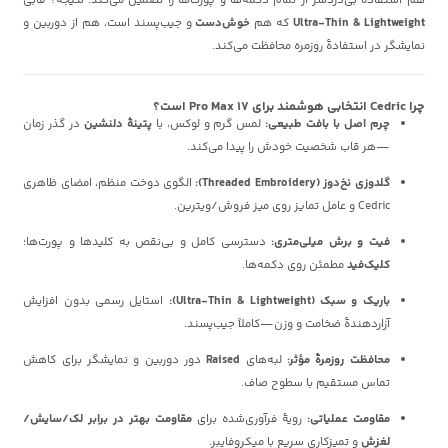
هم استفادهٔ بی‌دردسر از تمام دکمه‌ها و پورت‌ها را تضمین می‌کند. نتیجه؟ قابی
Ultra-Thin & Lightweight
که هم
خوش‌دست
و جیب‌پسند است، هم از دوربین و
نمایشگر در استفادهٔ روزمره محافظت می‌کند.
چرا Cedric انتخابی هوشمند برای 17 Pro Max است؟
چرم اصل با بافت طبیعی:
لمس گرم و لوکس، با
پتینهٔ دلنشین
در گذر زمان
—هر قاب شخصیت خودش را پیدا می‌کند.
گلدوزی نخ‌دوز (Threaded Embroidery):
الگوی دوخت منظم، امضای ظاهری
Cedric و عامل تمایز روی میز فروش/ویترین.
فیت و برش میلی‌متری:
دسترسی کامل و بی‌نقص به کلیدها و پورت‌ها؛
کلیک‌فید
مطمئن روی دکمه‌ها.
باریک و سبک (Ultra-Thin & Lightweight):
استایل رسمی بدون افزایش
آزاردهندهٔ ضخامت و وزن—کاملاً جیب‌پسند.
محافظت روزمرهٔ مؤثر:
لبه‌های
Raised
دور دوربین و نمایشگر برای کاهش
تماس مستقیم با سطوح صاف.
مقاومت عملیاتی:
رویهٔ فرآوری‌شده برای
مقاومت بهتر در برابر لک/سایش/
لغزش
و تمیزکاری سریع با میکروفایبر.