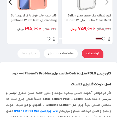
کاور شفاف مگ سیف مدل Belkin
قاب نیمه مات فوق نازک از برند Soft
کا
Clear Metal مناسب برای iPHONE 17
Sanding برای iPhone 17 Pro Max با
Pro Max
پشتیبانی مگ سیف
ax
695,000
759,000
00
995,000
935,000
تومان
تومان
توضیحات
مشخصات محصول
بازخوردها
کاور چرمی POLO مدل Cedric مناسب برای iPhone 17 Pro Max — چرم
اصل، دوخت گلدوزی کلاسیک
اگر می‌خواهی آیفونت «لباس رسمی» بپوشد و بدون حجیم شدن ظاهری
لوکس و
بیزنسی
داشته باشد،
Santa Barbara Polo – Cedric
دقیقاً همان چیزی است که
دنبالش هستی. رویهٔ
چرم اصل (Genuine Leather)
با
گلدوزی نخ‌دوز
‌ ظریف، هویت
وینتیج و اصیل می‌دهد؛ فریم و برش‌های
قاب چرم اصل iPhone 17 Pro Max
دقیق