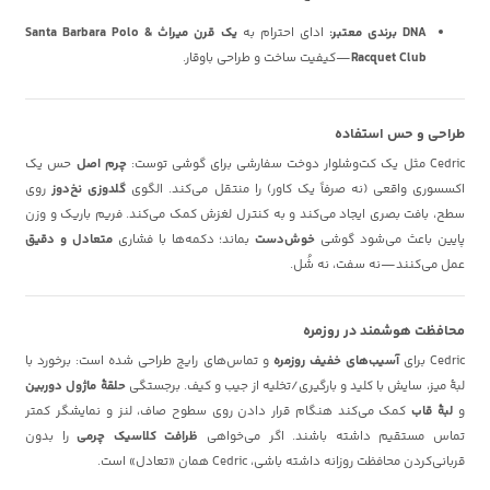
DNA برندی معتبر:
ادای احترام به
یک قرن میراث Santa Barbara Polo &
Racquet Club
—کیفیت ساخت و طراحی باوقار.
طراحی و حس استفاده
Cedric مثل یک کت‌وشلوار دوخت سفارشی برای گوشی توست:
چرم اصل
حس یک
اکسسوری واقعی (نه صرفاً یک کاور) را منتقل می‌کند. الگوی
گلدوزی نخ‌دوز
روی
سطح، بافت بصری ایجاد می‌کند و به کنترل لغزش کمک می‌کند. فریم باریک و وزن
پایین باعث می‌شود گوشی
خوش‌دست
بماند؛ دکمه‌ها با فشاری
متعادل و دقیق
عمل می‌کنند—نه سفت، نه شُل.
محافظت هوشمند در روزمره
Cedric برای
آسیب‌های خفیف روزمره
و تماس‌های رایج طراحی شده است: برخورد با
لبهٔ میز، سایش با کلید و بارگیری/تخلیه از جیب و کیف. برجستگی
حلقهٔ ماژول دوربین
و
لبهٔ قاب
کمک می‌کند هنگام قرار دادن روی سطوح صاف، لنز و نمایشگر کمتر
تماس مستقیم داشته باشند. اگر می‌خواهی
ظرافت کلاسیک چرمی
را بدون
قربانی‌کردن محافظت روزانه داشته باشی، Cedric همان «تعادل» است.