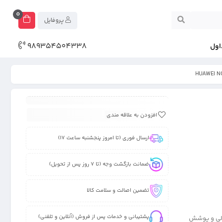
0
پروفایل
989354504338
اول
افزودن به علاقه مندی
ارسال فوری (تا امروز پنجشنبه ساعت 17)
ضمانت بازگشت وجه (تا 7 روز پس از تحویل)
تضمین اصالت و سلامت کالا
پشتیبانی و خدمات پس از فروش (آنلاین و تلفنی)
NOVA که از چسبندگی عالی و پوشش