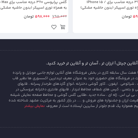
گلس پرایوسی 360 درجه مناسب برای iPhone 15 /
گلس پرایوسی 60
به همراه توری اسپیکر (بدون حاشیه مشکی)
59
تومان
795,000
598,000
تومان
این جیتل | ارزان تر ، آسان تر و آنلاین تر خرید کنید.
 هفت سال سابقه کاری در بخش فروشگاه های آنلاین لوازم جانبی موبایل و پانزده
ت در فروشگاه های حضوری خود به عنوان معرف ترندترین اکسسوری ها نظیر قاب
یائومی . ایفون ، کاور گوشی دخترانه ،انواع گاردهای طرحدار پسرانه ، قابهای
و بتمنی ، کیس های شفاف محافظ لنزدار ، قابهای فانتزی دخترانه عروسکی در
، بی تی اس ، ژله ای ، ساده جدید ،طلایی گلس گوشی و محافظ صفحه نمایش شیشه
قیمت ارزان و جشنواره های فروش و ..... در بازار کشور به مرکزیت مشهد شناخته شده
یم همواره یک قدم جلوتر از سایرین ایستاده است.از معروف
نمایش بیشتر