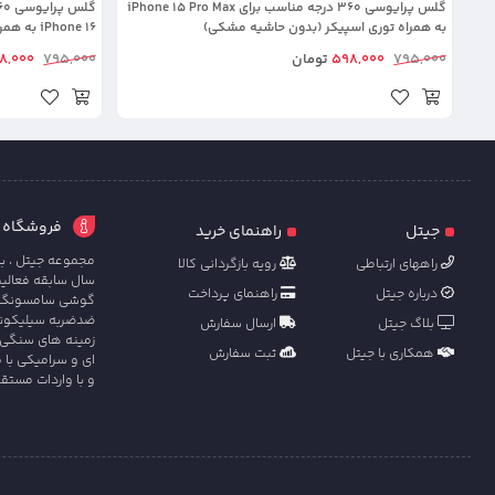
گلس پرایوسی 360 درجه مناسب برای iPhone 15 Pro Max
به همراه توری اسپیکر (بدون حاشیه مشکی)
iPhone 16 به همراه توری اسپیکر (بدون حاشیه مشکی)
795,000
598,000
تومان
795,000
8,000
فروشگاه آنل
جیتل
راهنمای خرید
مجموعه جیتل ، با
راههای ارتباطی
رویه بازگردانی کالا
سال سابقه فعالی
درباره جیتل
راهنمای پرداخت
گوشی سامسونگ ، ش
ضدضربه سیلیکونی 
بلاگ جیتل
ارسال سفارش
زمینه های سنگی 
همکاری با جیتل
ثبت سفارش
ای و سرامیکی با 
و با واردات مستق