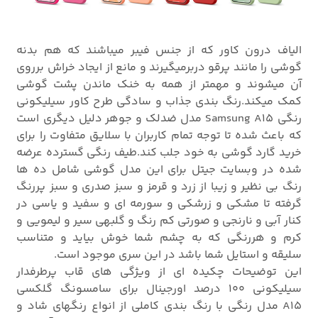
الیاف درون کاور که از جنس فیبر میباشند که هم بدنه
گوشی را مانند پرقو دربرمیگیرند و مانع از ایجاد خراش برروی
آن میشوند و مهمتر از همه به خنک ماندن پشت گوشی
کمک میکند.رنگ بندی جذاب و سادگی طرح کاور سیلیکونی
رنگی Samsung A15 مدل ضدلک و جوهر دلیل دیگری است
که باعث شده تا توجه تمام کاربران با سلایق متفاوت را برای
خرید گارد گوشی به خود جلب کند.طیف رنگی گسترده عرضه
شده در وبسایت جیتل برای این مدل گوشی شامل ده ها
رنگ بی نظیر و زیبا از زرد و قرمز و سبز صدری و سبز پررنگ
گرفته تا مشکی و زرشکی و سورمه ای و سفید و یاسی در
کنار آبی و نارنجی و صورتی کم رنگ و گلبهی سیر و لیمویی و
کرم و هررنگی که به چشم شما خوش بیاید و متناسب
سلیقه و استایل شما باشد در این سری موجود است.
این توضیحات چکیده ای از ویژگی های قاب پرطرفدار
سیلیکونی 100 درصد اورجینال برای سامسونگ گلکسی
A15 مدل رنگی با رنگ بندی کاملی از انواع رنگهای شاد و