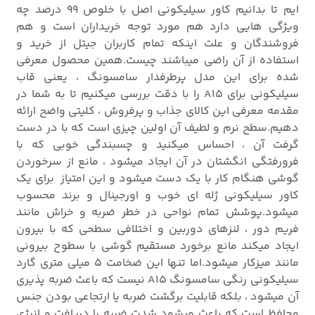
ایم تا بدانیم کاور سیلیکونی اصل با خلوص 99 درصد چه
ویژگی هایی دارد هم مورد توجه خریداران است و هم
فروشندگان و علت اینکه تمام کاربران جیتل از خرید و
استفاده از آن راضی میباشند چیست.همین محصول معرفی
شده برای این مدل پرطرفدار سامسونگ ، یعنی قاب
سیلیکونی برای A15 را با دقت بررسی میکنیم تا به شما در
مقدمه معرفی این کالای جذاب و پرفروش ، کلیتی واضح ارائه
دهیم.سطح نرم و لطیف آن اولین چیزی است که با در دست
گرفت آن ، احساس میکنید و چسبندگی خوبی که با
فرورفتگی انگشتان در آن ایجاد میشود ، مانع از سرخوردن
گوشی هنگام کار با یک دست میشود و این امتیاز برای یک
کاور سیلیکونی ژله ای خوب و اورجینال و برند محسوب
میشود.پوشش تمام نواحی در خطر ضربه و خراش مانند
فریم دور ، لنزهای دوربین و اختلافی سطحی که با بیرون
ایجاد میکند مانع برخورد مستقیم گوشی با سطوح بیرونی
مانند میزکار میشود.اما تنها این ضخامت 5 میلی متری گارد
سیلیکونی رنگی سامسونگ A15 نیست که باعث ضربه پذیری
آن میشود ، بلکه قابلیت برگشت ضربه یا ارتجاعی بودن جنس
محافظ است که باعث میشود شدت ضربه را دریافت و انرژی