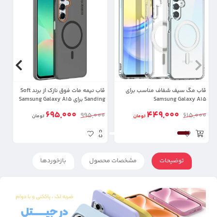
30%
27%
قاب مگ سیف شفاف مناسب برای
قاب نیمه مات فوق نازک از برند Soft
Samsung Galaxy A15
Sanding برای Samsung Galaxy A15
موب
با پشتیبانی مگ سیف
695,000
449,000
00
995,000
615,000
تومان
تومان
توضیحات
مشخصات محصول
بازخوردها