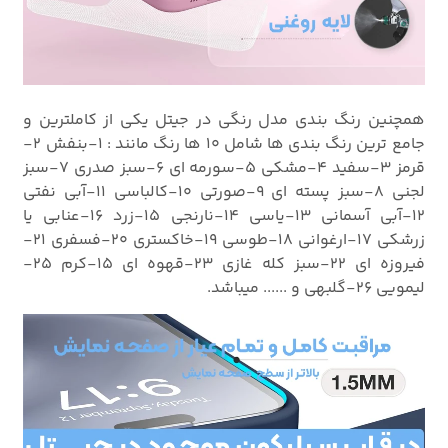
همچنین رنگ بندی مدل رنگی در جیتل یکی از کاملترین و
جامع ترین رنگ بندی ها شامل 10 ها رنگ مانند : 1-بنفش 2-
قرمز 3-سفید 4-مشکی 5-سورمه ای 6-سبز صدری 7-سبز
لجنی 8-سبز پسته ای 9-صورتی 10-کالباسی 11-آبی نفتی
12-آبی آسمانی 13-یاسی 14-نارنجی 15-زرد 16-عنابی یا
زرشکی 17-ارغوانی 18-طوسی 19-خاکستری 20-فسفری 21-
فیروزه ای 22-سبز کله غازی 23-قهوه ای 15-کرم 25-
لیمویی 26-گلبهی و ...... میباشد.