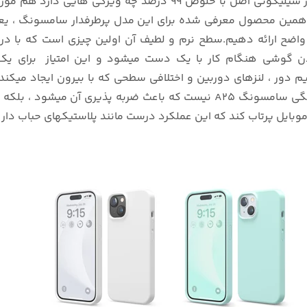
حساب و کتاب تولید میکند ، کنجکاو شده ایم تا بدانیم کاور سیلیکون
 واضح ارائه دهیم.سطح نرم و لطیف آن اولین چیزی است که با د
ردن گوشی هنگام کار با یک دست میشود و این امتیاز برای یک 
دور ، لنزهای دوربین و اختلافی سطحی که با بیرون ایجاد میکند 
میشود.اما تنها این ضخامت 5 میلی متری گارد سیلیکونی رنگی سامسونگ A25 نی
 موبایل پرتاب کند که این عملکرد درست مانند پلاستیکهای حباب دار