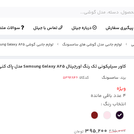
یگیری سفارش
درباره جیتل
تماس با جیتل
سوالات متد
ی
لوازم جانبی مدل گوشی های سامسونگ
لوازم جانبی گوشی Samsung Galaxy A25
کاور سیلیکونی تک رنگ اورجینال Samsung Galaxy A25 مدل پاک کنی اصل
برند:
سامسونگ
کدکالا:
ویژه
4
عدد باقی مانده
انتخاب رنگ :
395,200
495,000
تومان