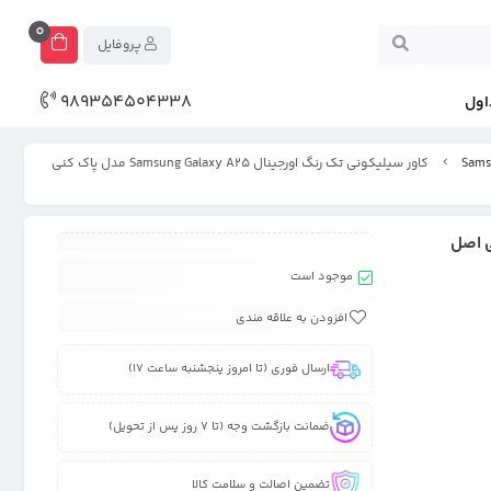
0
پروفایل
989354504338
اول
کاور سیلیکونی تک رنگ اورجینال Samsung Galaxy A25 مدل پاک کنی
موجود است
افزودن به علاقه مندی
ارسال فوری (تا امروز پنجشنبه ساعت 17)
ضمانت بازگشت وجه (تا 7 روز پس از تحویل)
تضمین اصالت و سلامت کالا