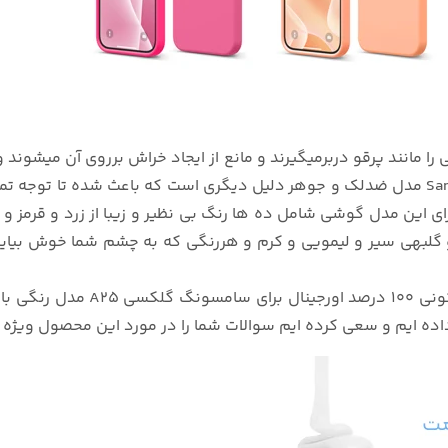
 را مانند پرقو دربرمیگیرند و مانع از ایجاد خراش برروی آن میشو
بندی جذاب و سادگی طرح کاور سیلیکونی رنگی Samsung A25 مدل ضدلک و جوهر دلیل دیگری است 
 این مدل گوشی شامل ده ها رنگ بی نظیر و زیبا از زرد و قرمز و
 و گلبهی سیر و لیمویی و کرم و هررنگی که به چشم شما خوش بیای
این توضیحات چکیده ای از ویژگی 
ه ایم و سعی کرده ایم سوالات شما را در مورد این محصول ویژه ،