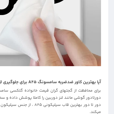
آیا بهترین کاور ضدضربه سامسونگ A25 برای جلوگیری از آسیب و خراش ، مدل سیلیکونی اصلی میباشد؟
برای محافظت از گجتهای گران قیمت خانواده گلکسی سامسو
دورتادور گوشی مانند لنز دوربین را کاملا پوشش داده و سط
میکند.