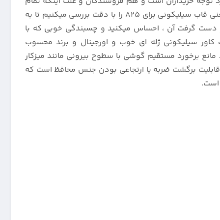
ی اصل با خلوص 99 درصد چه ویژگی هایی دارد هم مورد توجه خریداران است و هم فروشندگان و علت اینکه تمام
کاربران جیتل از خرید و استفاده از آن راضی میباشند چیست.همین محصول معرفی شده برای این مدل پرطرفدار سامسونگ ، یعنی قاب سیلیکونی برای A25 را با دقت بررسی میکنیم تا به
ر دست گرفت آن ، احساس میکنید و چسبندگی خوبی که با
کاور سیلیکونی ژله ای خوب و اورجینال و برند محسوب
مانع برخورد مستقیم گوشی با سطوح بیرونی مانند میزکار
ست که باعث ضربه پذیری آن میشود ، بلکه قابلیت برگشت ضربه یا ارتجاعی بودن جنس محافظ است که
 است.