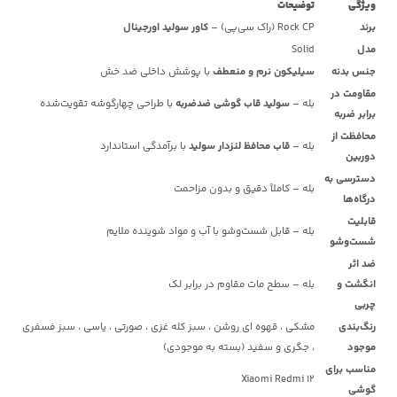
ویژگی
توضیحات
برند
Rock CP (راک سی‌پی) –
کاور سولید اورجینال
مدل
Solid
جنس بدنه
سیلیکون نرم و منعطف
با پوشش داخلی ضد خش
مقاومت در
بله –
سولید قاب گوشی ضدضربه
با طراحی چهارگوشه تقویت‌شده
برابر ضربه
محافظت از
بله –
قاب محافظ لنزدار سولید
با برآمدگی استاندارد
دوربین
دسترسی به
بله – کاملاً دقیق و بدون مزاحمت
درگاه‌ها
قابلیت
بله – قابل شست‌وشو با آب و مواد شوینده ملایم
شست‌وشو
ضد اثر
انگشت و
بله – سطح مات مقاوم در برابر لک
چربی
رنگ‌بندی
مشکی ، قهوه ای روشن ، سبز کله غزی ، صورتی ، یاسی ، سبز فسفری
موجود
، جگری و سفید
(بسته به موجودی)
مناسب برای
Xiaomi Redmi 12
گوشی