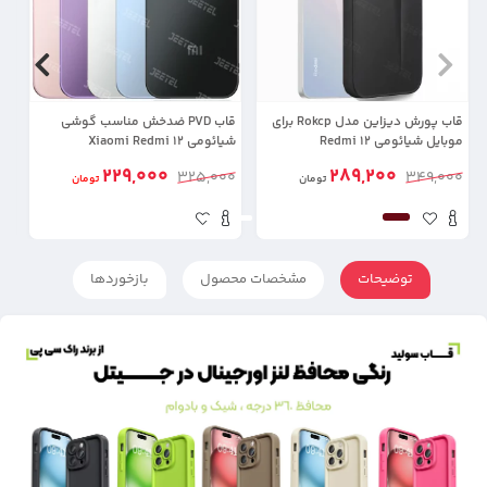
قاب پورش دیزاین مدل Rokcp برای
قاب PVD ضدخش مناسب گوشی
موبایل شیائومی Redmi 12
شیائومی Xiaomi Redmi 12
لپ
229,000
289,200
00
325,000
349,000
تومان
تومان
توضیحات
مشخصات محصول
بازخوردها