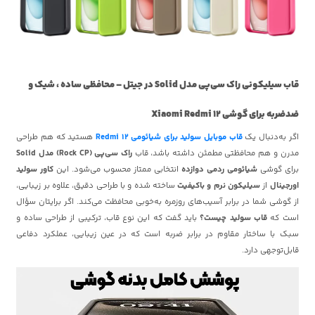
قاب سیلیکونی راک سی‌پی مدل Solid در جیتل – محافظی ساده ، شیک و
ضدضربه برای گوشی Xiaomi Redmi 12
اگر به‌دنبال یک
قاب موبایل سولید برای شیائومی Redmi 12
هستید که هم طراحی
مدرن و هم محافظتی مطمئن داشته باشد، قاب
راک سی‌پی (Rock CP) مدل Solid
برای گوشی
شیائومی ردمی دوازده
انتخابی ممتاز محسوب می‌شود. این
کاور سولید
اورجینال
از
سیلیکون نرم و باکیفیت
ساخته شده و با طراحی دقیق، علاوه بر زیبایی،
از گوشی شما در برابر آسیب‌های روزمره به‌خوبی محافظت می‌کند. اگر برایتان سؤال
است که
قاب سولید چیست؟
باید گفت که این نوع قاب، ترکیبی از طراحی ساده و
سبک با ساختار مقاوم در برابر ضربه است که در عین زیبایی، عملکرد دفاعی
قابل‌توجهی دارد.