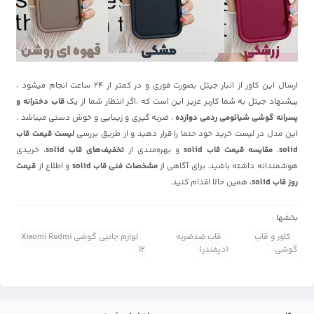
ارسال این کاور از انبار جیتل بصورت فوری و در کمتر از 24 ساعت انجام میشود ،
پیشنهاد جیتل به شما کاربر عزیز این است که ،اگر انتظار شما از یک
قاب دخترانه و
پسرانه گوشی شیائومی ردمی دوازده
، ضربه گیری و زیبایی و خوش دستی میباشد ،
این مدل در لیست خرید خود حتما را قرار دهید و از طریق بررسی
لیست قیمت قاب
solid
،
مقایسه قیمت قاب solid
و بهره‌مندی از
تخفیف‌های قاب solid
، خریدی
هوشمندانه داشته باشید. برای آگاهی از
مشخصات فنی قاب solid
و اطلاع از
قیمت
روز قاب solid
، همین حالا اقدام کنید.
بخشها :
کاور و قاب
قاب ضدضربه
لوازم جانبی گوشی Xiaomi Redmi
گوشی
(دیفندر)
12