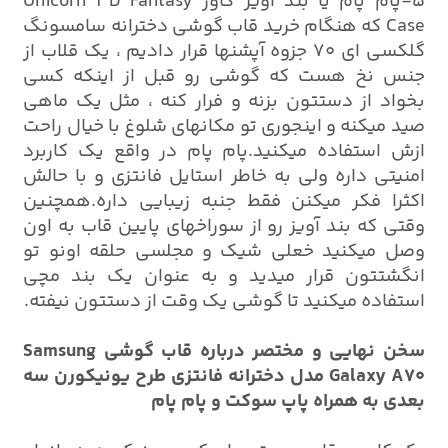
5-پام پام یا بند آویز کاور Unicorn 3D Fantasy
Case که هنگام خرید قاب گوشی دخترانه سامسونگ
گلکسی ای 70 جزوه آپشنها قرار دادیم ، یک قلاب از
جنس نخ هست که گوشی رو قبل از اینکه کسی
بخواد از دستتون بزنه و فرار کنه ، مثل یک ماهی
صید میکنه و اینجوری تو مکانهای شلوغ با خیال راحت
ازش استفاده میکنید.پام پام در واقع یک کاربرد
امنیتی داره ولی به خاطر استایل فانتزی و با حالش
اکثرا فکر میکنن فقط جنبه زیبایی داره.همچنین
وقتی که بند آویز رو از سوراخهای پایین قاب به اون
وصل میکنید خعلی شیک و مجلسی حلقه اونو تو
انگشتتون قرار میدید و به عنوان یک بند مچی
استفاده میکنید تا گوشی یک وقت از دستتون نیفته.
سخن نهایی و مختصر درباره قاب گوشی Samsung
Galaxy A70 مدل دخترانه فانتزی طرح یونیکورن سه
بعدی به همراه پاپ سوکت و پام پام