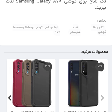
تک شاخ برای گوشی Samsung Galaxy A70 لذت
ببرید.
بخشها :
کاور و قاب
قاب
لوازم جانبی گوشی Samsung Galaxy
گوشی
عروسکی
A70
محصولات مرتبط
31%
15%