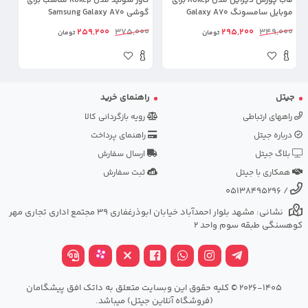
قاب پورش دیزاین مدل Rokcp برای
کاور سولید مدل Rokcp مناسب برای
موبایل سامسونگ Galaxy A70
گوشی Samsung Galaxy A70
مد
00
259,200
375,000
295,200
349,000
تومان
تومان
جیتل
راهنمای خرید
راههای ارتباطی
رویه بازگردانی کالا
درباره جیتل
راهنمای پرداخت
بلاگ جیتل
ارسال سفارش
همکاری با جیتل
ثبت سفارش
05138495296
/
نشانی: مشهد بلوار احمدآباد خیابان ابوذرغفاری 39 مجتمع اداری تجاری مهر
کوهسنگی طبقه سوم واحد 2
2026-1405 © کلیه حقوق این وبسایت متعلق به داتک افق پیشگامان
(فروشگاه آنلاین جیتل) میباشد.