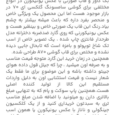
بک کاور و قاب صورتی با عکس یونیکورن در انواع
مختلفی برای گوشی سامسونگ گلکسی ای 70 در
بازار موجود هست اما این محصول یک ویژگی خاص
و منحصر بفرد داره که باعث میشه بیشتر به چشم
بیاد.رنگ این قاب یک صورتی خاص و بینظیر هست و
عکس یونیکورنی که روی گارد ضدضربه دخترانه مدل
طرحدار فانتزی چاپ شده ، یک تصویر خاص از اسب
تک شاخ توپولو و بامزه است که تابحال جایی دیده
نشده و مختص برای قاب گوشی A70 طراحی شده.
همچنین در زمان خرید این گارد متوجه قیمت مناسب
و به صرفه اون میشید ، چرا که جیتل قول داده هوای
جیبتو داشته باشه و این موضوع برای ما فقط یک
شعار نیست و قیمت استثنایی اون به دلیل واردات
مستقیم این کالا از تولید کننده اصلی
هست.همچنین پاپ سوکت و پام که به تنهایی مبلغ
بالاتری دارن رو میتونید با اضافه شدن مبلغ مناسب
تری به سبدتون خریداری کنید و از یک کلکسیون
جینگولی و ناناز با عکس یونیکورن یا همون اسب