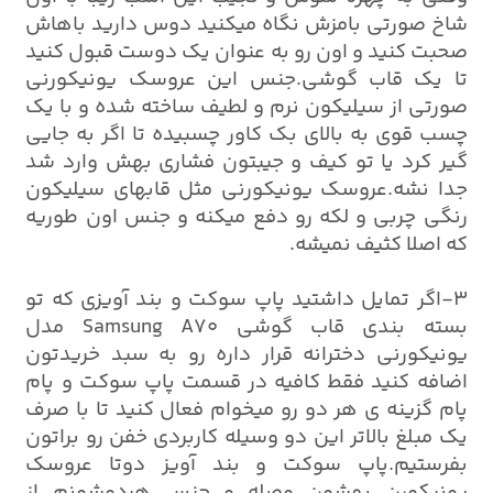
شاخ صورتی بامزش نگاه میکنید دوس دارید باهاش
صحبت کنید و اون رو به عنوان یک دوست قبول کنید
تا یک قاب گوشی.جنس این عروسک یونیکورنی
صورتی از سیلیکون نرم و لطیف ساخته شده و با یک
چسب قوی به بالای بک کاور چسبیده تا اگر به جایی
گیر کرد یا تو کیف و جیبتون فشاری بهش وارد شد
جدا نشه.عروسک یونیکورنی مثل قابهای سیلیکون
رنگی چربی و لکه رو دفع میکنه و جنس اون طوریه
که اصلا کثیف نمیشه.
3-اگر تمایل داشتید پاپ سوکت و بند آویزی که تو
بسته بندی قاب گوشی Samsung A70 مدل
یونیکورنی دخترانه قرار داره رو به سبد خریدتون
اضافه کنید فقط کافیه در قسمت پاپ سوکت و پام
پام گزینه ی هر دو رو میخوام فعال کنید تا با صرف
یک مبلغ بالاتر این دو وسیله کاربردی خفن رو براتون
بفرستیم.پاپ سوکت و بند آویز دوتا عروسک
یونیکورن بهشون وصله و جنس هردوشونم از