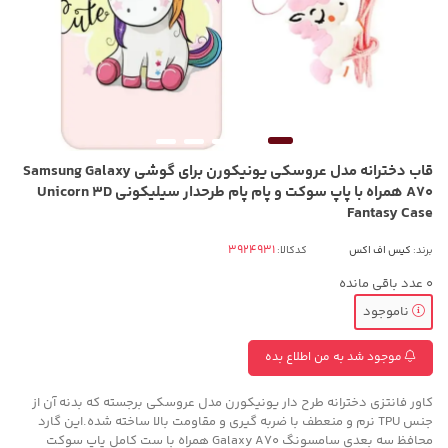
قاب دخترانه مدل عروسکی یونیکورن برای گوشی Samsung Galaxy
A70 همراه با پاپ سوکت و پام پام طرحدار سیلیکونی Unicorn 3D
Fantasy Case
برند:
کیس اف اکس
کدکالا:
0
عدد باقی مانده
ناموجود
موجود شد به من اطلاع بده
کاور فانتزی دخترانه طرح دار یونیکورن مدل عروسکی برجسته که بدنه آن از
جنس TPU نرم و منعطف با ضربه گیری و مقاومت بالا ساخته شده.این گارد
محافظ سه بعدی سامسونگ Galaxy A70 همراه با ست کامل پاپ سوکت