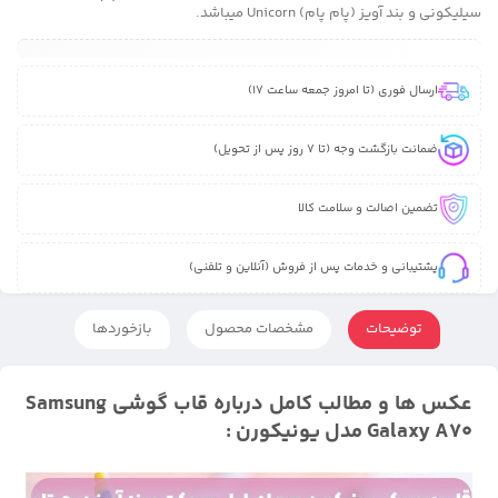
سیلیکونی و بند آویز (پام پام) Unicorn میباشد.
ارسال فوری (تا امروز جمعه ساعت 17)
ضمانت بازگشت وجه (تا 7 روز پس از تحویل)
تضمین اصالت و سلامت کالا
پشتیبانی و خدمات پس از فروش (آنلاین و تلفنی)
توضیحات
مشخصات محصول
بازخوردها
عکس ها و مطالب کامل درباره قاب گوشی Samsung
Galaxy A70 مدل یونیکورن :