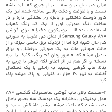
میلی متر شل تر و سفت تر از چیزی که باید باشه
نیست و با ظرافت و دقت بالایی ساخته شده.این بک
کاور دوست داشتنی و بامزه رخ قشنگی داره و در
ساخت رنگ صورتی اون از یک کد رنگ کمیاب
استفاده شده.قاب یونیکورن دخترانه برای گوشی
Samsung Galaxy A70 از نمای دور تقریبا به صورتی
کم حال شبیه تره اما از نزدیک برق خاصی میزنه و از
حالت صورتی مات به یک صورتی درخشان و براق
تبدیل میشه که به مرور زمان کم رنگ ، کثیف یا تیره
نمیشه و اگر هم در اثر اتفاق لکه جوهر یا چربی به
بدنه قاب گوشی چسبید به راحتی با یک دستمال
آغشته به تینر 20 هزار رد کثیفی رو پاک میشه پاک
کرد.
2-قسمت بالای قاب گوشی سامسونگ گلکسی A70
مدل یونیکورن دخترانه یک عروسک سه بعدی باحال
نصب شده که باعث میشه بیشتر عاشقش بشید و
وقتی به چهره ملوس و نجیب این اسب زیبا با اون