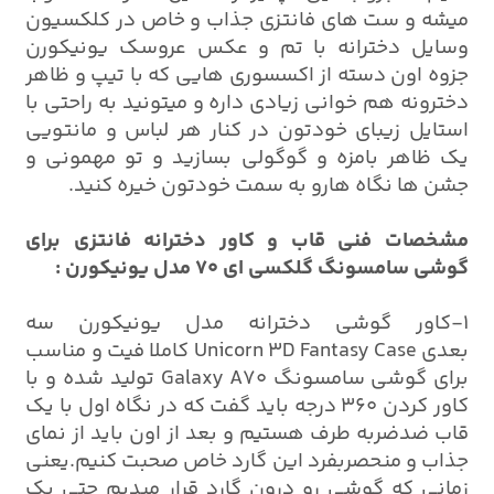
میشه و ست های فانتزی جذاب و خاص در کلکسیون
وسایل دخترانه با تم و عکس عروسک یونیکورن
جزوه اون دسته از اکسسوری هایی که با تیپ و ظاهر
دخترونه هم خوانی زیادی داره و میتونید به راحتی با
استایل زیبای خودتون در کنار هر لباس و مانتویی
یک ظاهر بامزه و گوگولی بسازید و تو مهمونی و
جشن ها نگاه هارو به سمت خودتون خیره کنید.
مشخصات فنی قاب و کاور دخترانه فانتزی برای
گوشی سامسونگ گلکسی ای 70 مدل یونیکورن :
1-کاور گوشی دخترانه مدل یونیکورن سه
بعدی Unicorn 3D Fantasy Case کاملا فیت و مناسب
برای گوشی سامسونگ Galaxy A70 تولید شده و با
کاور کردن 360 درجه باید گفت که در نگاه اول با یک
قاب ضدضربه طرف هستیم و بعد از اون باید از نمای
جذاب و منحصربفرد این گارد خاص صحبت کنیم.یعنی
زمانی که گوشی رو درون گارد قرار میدیم حتی یک