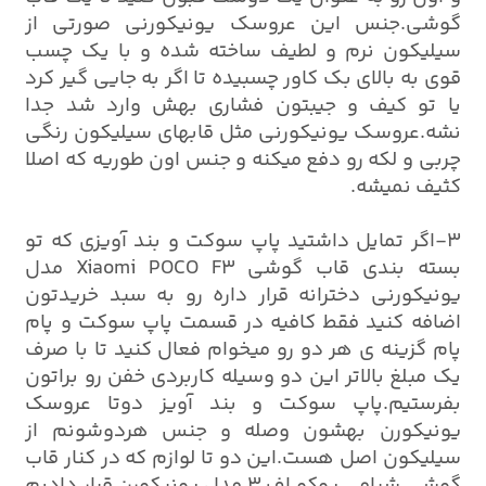
گوشی.جنس این عروسک یونیکورنی صورتی از
سیلیکون نرم و لطیف ساخته شده و با یک چسب
قوی به بالای بک کاور چسبیده تا اگر به جایی گیر کرد
یا تو کیف و جیبتون فشاری بهش وارد شد جدا
نشه.عروسک یونیکورنی مثل قابهای سیلیکون رنگی
چربی و لکه رو دفع میکنه و جنس اون طوریه که اصلا
کثیف نمیشه.
3-اگر تمایل داشتید پاپ سوکت و بند آویزی که تو
بسته بندی قاب گوشی Xiaomi POCO F3 مدل
یونیکورنی دخترانه قرار داره رو به سبد خریدتون
اضافه کنید فقط کافیه در قسمت پاپ سوکت و پام
پام گزینه ی هر دو رو میخوام فعال کنید تا با صرف
یک مبلغ بالاتر این دو وسیله کاربردی خفن رو براتون
بفرستیم.پاپ سوکت و بند آویز دوتا عروسک
یونیکورن بهشون وصله و جنس هردوشونم از
سیلیکون اصل هست.این دو تا لوازم که در کنار قاب
گوشی شیامی پوکو اف 3 مدل یونیکورن قرار دادیم