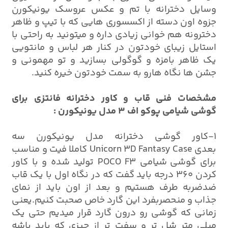
وسایل دخترانه با تم و عکس عروسک یونیکورن
جزوه اون دسته از اکسسوری هایی که با تیپ و ظاهر
دخترونه هم خوانی زیادی داره و میتونید به راحتی با
استایل زیبای خودتون در کنار هر لباس و مانتویی
یک ظاهر بامزه و گوگولی بسازید و تو مهمونی و
جشن ها نگاه هارو به سمت خودتون خیره کنید.
مشخصات فنی قاب و کاور دخترانه فانتزی برای
گوشی شیامی پوکو اف 3 مدل یونیکورن :
1-کاور گوشی دخترانه مدل یونیکورن سه
بعدی Unicorn 3D Fantasy Case کاملا فیت و مناسب
برای گوشی شیامی POCO F3 تولید شده و با کاور
کردن 360 درجه باید گفت که در نگاه اول با یک قاب
ضدضربه طرف هستیم و بعد از اون باید از نمای
جذاب و منحصربفرد این گارد خاص صحبت کنیم.یعنی
زمانی که گوشی رو درون گارد قرار میدیم حتی یک
میلی متر شل تر و سفت تر از چیزی که باید باشه