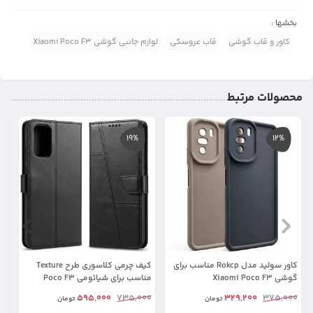
بخشها :
کاور و قاب گوشی
قاب عروسکی
لوازم جانبی گوشی Xiaomi Poco F3
محصولات مرتبط
19%
12%
کاور سولید مدل Rokcp مناسب برای
کیف چرمی کلاسوری طرح Texture
گوشی Xiaomi Poco F3
مناسب برای شیائومی Poco F3
موب
00
595,000
735,000
329,200
375,000
تومان
تومان