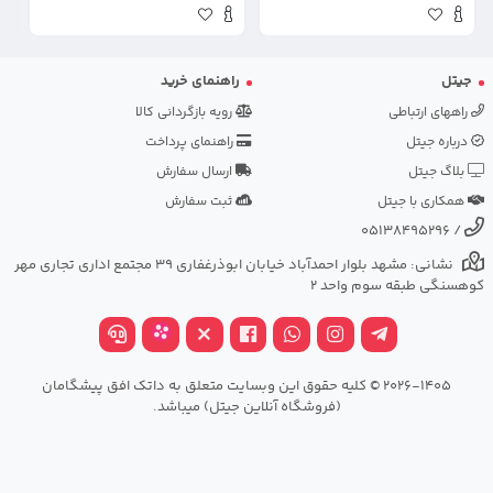
جیتل
راهنمای خرید
راههای ارتباطی
رویه بازگردانی کالا
درباره جیتل
راهنمای پرداخت
بلاگ جیتل
ارسال سفارش
همکاری با جیتل
ثبت سفارش
05138495296
/
نشانی: مشهد بلوار احمدآباد خیابان ابوذرغفاری 39 مجتمع اداری تجاری مهر
کوهسنگی طبقه سوم واحد 2
2026-1405 © کلیه حقوق این وبسایت متعلق به داتک افق پیشگامان
(فروشگاه آنلاین جیتل) میباشد.