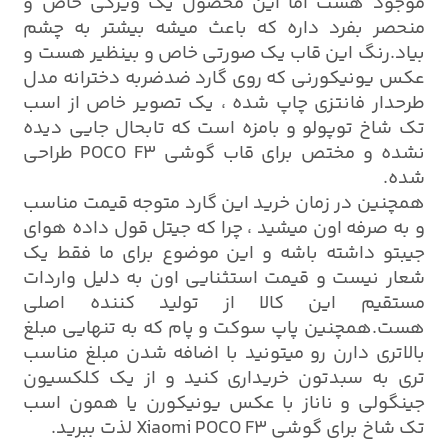
موجود هست اما این محصول یک ویژگی خاص و
منحصر بفرد داره که باعث میشه بیشتر به چشم
بیاد.رنگ این قاب یک صورتی خاص و بینظیر هست و
عکس یونیکورنی که روی گارد ضدضربه دخترانه مدل
طرحدار فانتزی چاپ شده ، یک تصویر خاص از اسب
تک شاخ توپولو و بامزه است که تابحال جایی دیده
نشده و مختص برای قاب گوشی POCO F3 طراحی
شده.
همچنین در زمان خرید این گارد متوجه قیمت مناسب
و به صرفه اون میشید ، چرا که جیتل قول داده هوای
جیبتو داشته باشه و این موضوع برای ما فقط یک
شعار نیست و قیمت استثنایی اون به دلیل واردات
مستقیم این کالا از تولید کننده اصلی
هست.همچنین پاپ سوکت و پام که به تنهایی مبلغ
بالاتری دارن رو میتونید با اضافه شدن مبلغ مناسب
تری به سبدتون خریداری کنید و از یک کلکسیون
جینگولی و ناناز با عکس یونیکورن یا همون اسب
تک شاخ برای گوشی Xiaomi POCO F3 لذت ببرید.