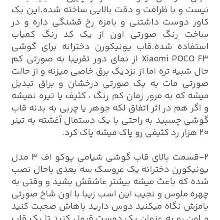
نیست و با ظرافت و دقت بالایی ساخته شده.این بک
کاور دوست داشتنی و بامزه رخ قشنگی داره و در
ساخت رنگ صورتی اون از یک کد رنگ کمیاب
استفاده شده.قاب یونیکورن دخترانه برای گوشی
Xiaomi POCO F3 از نمای دور تقریبا به صورتی کم
حال شبیه تره اما از نزدیک برق خاصی میزنه و از حالت
صورتی مات به یک صورتی درخشان و براق تبدیل
میشه که به مرور زمان کم رنگ ، کثیف یا تیره نمیشه
و اگر هم در اثر اتفاق لکه جوهر یا چربی به بدنه قاب
گوشی چسبید به راحتی با یک دستمال آغشته به تینر
20 هزار رد کثیفی رو پاک میشه پاک کرد.
2-قسمت بالای قاب گوشی شیامی پوکو اف 3 مدل
یونیکورن دخترانه یک عروسک سه بعدی باحال نصب
شده که باعث میشه بیشتر عاشقش بشید و وقتی به
چهره ملوس و نجیب این اسب زیبا با اون شاخ صورتی
بامزش نگاه میکنید دوس دارید باهاش صحبت کنید
و اون رو به عنوان یک دوست قبول کنید تا یک قاب