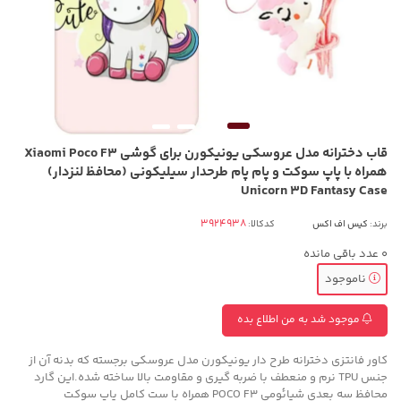
قاب دخترانه مدل عروسکی یونیکورن برای گوشی Xiaomi Poco F3
همراه با پاپ سوکت و پام پام طرحدار سیلیکونی (محافظ لنزدار)
Unicorn 3D Fantasy Case
برند:
کیس اف اکس
کدکالا:
0
عدد باقی مانده
ناموجود
موجود شد به من اطلاع بده
کاور فانتزی دخترانه طرح دار یونیکورن مدل عروسکی برجسته که بدنه آن از
جنس TPU نرم و منعطف با ضربه گیری و مقاومت بالا ساخته شده.این گارد
محافظ سه بعدی شیائومی POCO F3 همراه با ست کامل پاپ سوکت