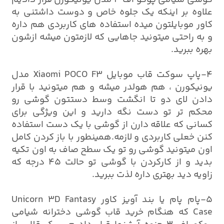
علاوه بر اینکه یک جلوه خاص و دوست داشتنی به
کاور موبایلتون میده استفاده های کاربردی هم داره
و به راحتی میتونید جاهایی که لازمتون میشه ازشون
بهره ببرید.
4-پاپ سوکت قاب موبایل Xiaomi POCO F3 مدل
یونیکورن ، هم هولدر میشه و هم میتونید با قرار
دادن لای دو تا انگشت وسط دستتون گوشی رو
محکم تر تو دست نگه دارید و این ویژگی برای
کسانی که علاقه دارن از گوشی با یک دست استفاده
کنن خعلی کاربردی و لازمه.همینطور با باز کردن کامل
اون میتونید گوشی رو تو یک سطح صاف به اون تکیه
بدید و از کارکردن با گوشی تو حالت 45 درجه که
زاویه دید بهتری داره لذت ببرید.
5-پام پام یا بند آویز کاور Unicorn 3D Fantasy
Case که هنگام خرید قاب گوشی دخترانه شیامی