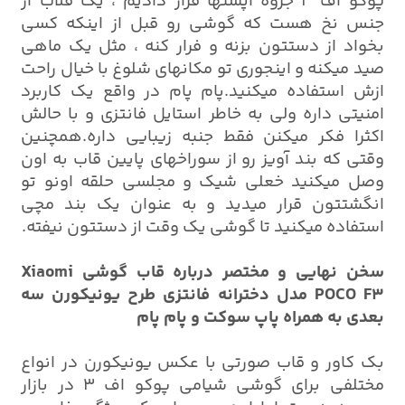
پوکو اف 3 جزوه آپشنها قرار دادیم ، یک قلاب از
جنس نخ هست که گوشی رو قبل از اینکه کسی
بخواد از دستتون بزنه و فرار کنه ، مثل یک ماهی
صید میکنه و اینجوری تو مکانهای شلوغ با خیال راحت
ازش استفاده میکنید.پام پام در واقع یک کاربرد
امنیتی داره ولی به خاطر استایل فانتزی و با حالش
اکثرا فکر میکنن فقط جنبه زیبایی داره.همچنین
وقتی که بند آویز رو از سوراخهای پایین قاب به اون
وصل میکنید خعلی شیک و مجلسی حلقه اونو تو
انگشتتون قرار میدید و به عنوان یک بند مچی
استفاده میکنید تا گوشی یک وقت از دستتون نیفته.
سخن نهایی و مختصر درباره قاب گوشی Xiaomi
POCO F3 مدل دخترانه فانتزی طرح یونیکورن سه
بعدی به همراه پاپ سوکت و پام پام
بک کاور و قاب صورتی با عکس یونیکورن در انواع
مختلفی برای گوشی شیامی پوکو اف 3 در بازار