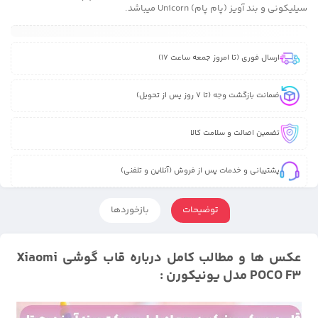
سیلیکونی و بند آویز (پام پام) Unicorn میباشد.
ارسال فوری (تا امروز جمعه ساعت 17)
ضمانت بازگشت وجه (تا 7 روز پس از تحویل)
تضمین اصالت و سلامت کالا
پشتیبانی و خدمات پس از فروش (آنلاین و تلفنی)
توضیحات
بازخوردها
عکس ها و مطالب کامل درباره قاب گوشی Xiaomi
POCO F3 مدل یونیکورن :