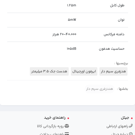
طول کابل
1.25m
توان
5mW
دامنه فرکانس
20-40،000 هرتز
حساسیت هدفون
105dB
برچسبها :
هدزفری سیم دار
ایرفون اورجینال
هدست جک 3.5 میلیمتر
بخشها :
هندزفری سیم دار
جیتل
راهنمای خرید
راههای ارتباطی
رویه بازگردانی کالا
درباره جیتل
راهنمای پرداخت