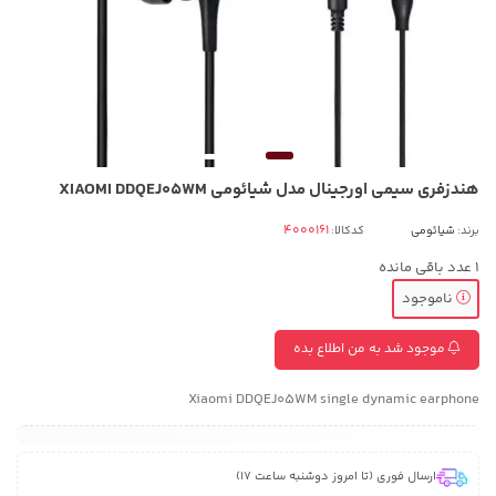
هندزفری سیمی اورجینال مدل شیائومی XIAOMI DDQEJ05WM
برند:
شیائومی
کدکالا:
1
عدد باقی مانده
ناموجود
موجود شد به من اطلاع بده
Xiaomi DDQEJ05WM single dynamic earphone
ارسال فوری (تا امروز دوشنبه ساعت 17)