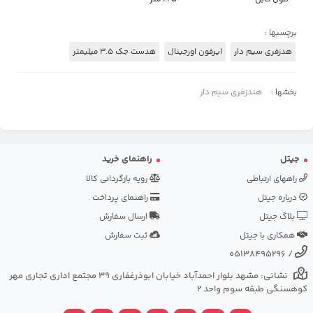
برچسبها :
هدزفری سیم دار
ایرفون اورجینال
هدست جک 3.5 میلیمتر
بخشها :
هندزفری سیم دار
جیتل
راهنمای خرید
راههای ارتباطی
رویه بازگردانی کالا
درباره جیتل
راهنمای پرداخت
بلاگ جیتل
ارسال سفارش
همکاری با جیتل
ثبت سفارش
05138495296
/
نشانی: مشهد بلوار احمدآباد خیابان ابوذرغفاری 39 مجتمع اداری تجاری مهر
کوهسنگی طبقه سوم واحد 2