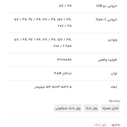
خروجی دو USB
5V / 3A
خروجی Type-C
5V / 3A, 9V / 3A, 12V / 3A, 15V / 3A,
20V / 3A
ورودی
5V / 3A, 9V / 3A, 12V / 3A, 15V / 3A,
20V / 2.25A
ظرفیت واقعی
12600mAh
توان
حداکثر 45W
ابعاد
153.5x73.5x27.5 میلیمتر
برچسبها :
شارژر همراه
پاور بانک
پاور بانک شیائومی
بخشها :
پاور بانک