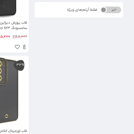
فقط آیتم‌های ویژه
خیر
بله
سامسونگ Galaxy S23
95,200
349,000
33%