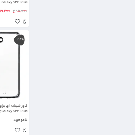
us
شفاف
19,200
325,000
38%
کاور شیشه ای بر
Samsung Galaxy S23 Plus 
ناموجود