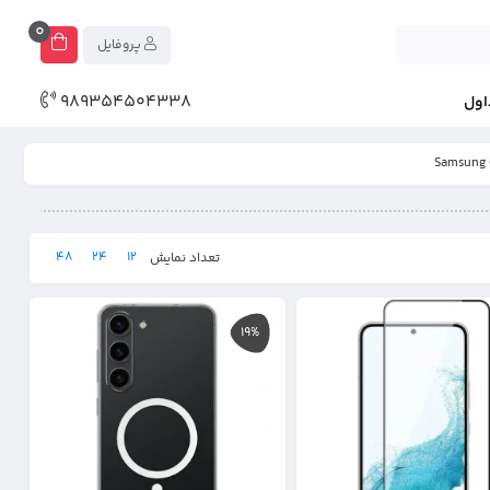
0
پروفایل
989354504338
اول
48
24
12
تعداد نمایش
19%