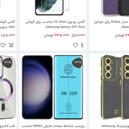
قاب پورش دیزاین مدل Rokcp برای موبایل
گلس یو وی UV Glass مناسب برای گوشی
Samsung Galaxy S23 Plus
(5G) سوپر ادج از برند Mietubl
2
تومان
569,000
345,000
تومان
645,000
48%
23%
قاب اورجینال الکتروپلیتینگ Samsung
برچسب محافظ صفحه نمایش PMMA مناسب