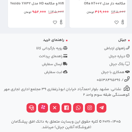
مکالمه دار مدل Ofia HT007
Hifi و مکالمه HD مدل Yesido YH32
(100% اورجینال)
(100% اورجینال)
00
952,000
1,145,000
469,000
645,000
تومان
تومان
جیتل
راهنمای خرید
راههای ارتباطی
رویه بازگردانی کالا
درباره جیتل
راهنمای پرداخت
بلاگ جیتل
ارسال سفارش
همکاری با جیتل
ثبت سفارش
05138495296
/
نشانی: مشهد بلوار احمدآباد خیابان ابوذرغفاری 39 مجتمع اداری تجاری مهر
کوهسنگی طبقه سوم واحد 2
2026-1405 © کلیه حقوق این وبسایت متعلق به داتک افق پیشگامان
(فروشگاه آنلاین جیتل) میباشد.