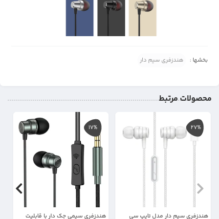
بخشها :
هندزفری سیم دار
محصولات مرتبط
17%
27%
هندزفری سیم دار مدل تایپ سی
هندزفری سیمی جک دار با قابلیت
هن