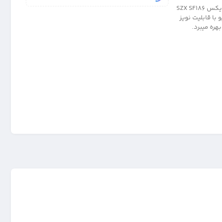
هدست سیمی مکالمه دار مدل ایرپادی با قدرت صدای Super Bass مدل اس زد ایکس SZX SF186
ریو با قابلیت نویز
ره میبرد.