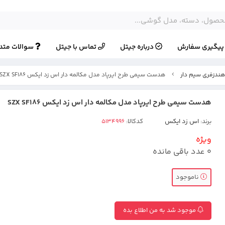
یگیری سفارش
درباره جیتل
تماس با جیتل
سوالات متد
ندزفری سیم دار
هدست سیمی طرح ایرپاد مدل مکالمه دار اس زد ایکس SZX SF186
هدست سیمی طرح ایرپاد مدل مکالمه دار اس زد ایکس SZX SF186
برند:
اس زد ایکس
کدکالا:
ویژه
0
عدد باقی مانده
ناموجود
موجود شد به من اطلاع بده