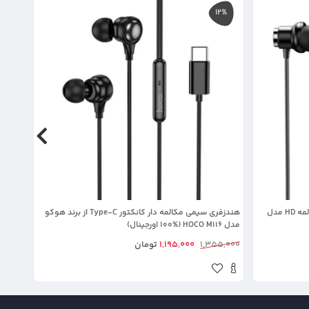
25%
12%
هندزفری سیمی جک دار با قابلیت Hifi و مکالمه HD مدل
هندزفری سیمی مکالمه دار کانکتور Type-C از برند هوکو
مدل HOCO M116 (100% اورجینال)
YH38 (100% اورجینال
1,355,000
1,195,000
تومان
5,000