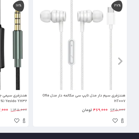
17%
27%
هندزفری سیم دار مدل تایپ سی مکالمه دار مدل Ofia
HT007
Yesido YH32 (100% اورجینال)
645,000
469,000
تومان
1,145,000
,000