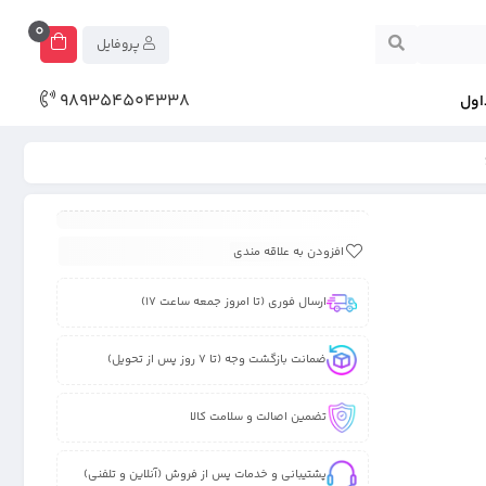
0
پروفایل
989354504338
اول
افزودن به علاقه مندی
ارسال فوری (تا امروز جمعه ساعت 17)
ضمانت بازگشت وجه (تا 7 روز پس از تحویل)
تضمین اصالت و سلامت کالا
پشتیبانی و خدمات پس از فروش (آنلاین و تلفنی)