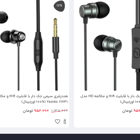
17%
هندزفری سیمی جک دار با قابلیت Hifi و مکالمه HD مدل
Yesido YH31 (100% اورجینال)
952
تومان
1,145,000
952,000
تومان