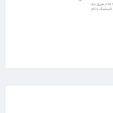
هندزفری سیمی مکالمه دار با قدرت صدای Stereo مدل اس زد ایکس SZX SF189 که از طریق جک
 کنسلینگ یا کم