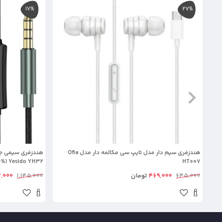
17%
27%
هندزفری سیم دار مدل تایپ سی مکالمه دار مدل Ofia
HT007
Yesido YH32 (100% اورجینال)
645,000
469,000
تومان
1,145,000
,000