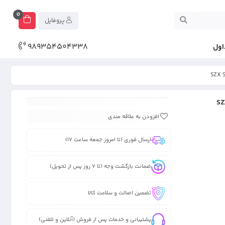
0
پروفایل
989354504338
اول
افزودن به علاقه مندی
ارسال فوری (تا امروز جمعه ساعت 17)
ضمانت بازگشت وجه (تا 7 روز پس از تحویل)
تضمین اصالت و سلامت کالا
پشتیبانی و خدمات پس از فروش (آنلاین و تلفنی)