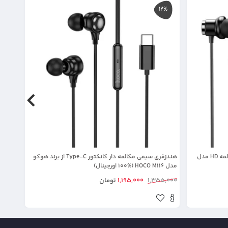
25%
12%
هندزفری سیمی جک دار با قابلیت Hifi و مکالمه HD مدل
هندزفری سیمی مکالمه دار کانکتور Type-C از برند هوکو
مدل HOCO M116 (100% اورجینال)
YH38 (100% اورجینال
1,355,000
1,195,000
تومان
5,000