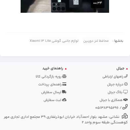
بخشها :
محافظ لنز دوربین
لوازم جانبی گوشی Xiaomi 13 Lite
جیتل
راهنمای خرید
راههای ارتباطی
رویه بازگردانی کالا
درباره جیتل
راهنمای پرداخت
بلاگ جیتل
ارسال سفارش
همکاری با جیتل
ثبت سفارش
05138495296
/
نشانی: مشهد بلوار احمدآباد خیابان ابوذرغفاری 39 مجتمع اداری تجاری مهر
کوهسنگی طبقه سوم واحد 2