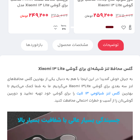
گوشی Xiaomi 13 Lite
برای گوشی Xiaomi 13 Lite مدل
te
پلیمر نانو
249,200
259,200
00
325,000
375,000
تومان
تومان
توضیحات
مشخصات محصول
بازخوردها
گلس محافظ لنز شیشه‌ای برای گوشی Xiaomi 13 Lite
به جیتل خوش آمدید! در این اینجا با هم به دنبال یکی از بهترین گلس محافظ‌های
لنز سه بعدی برای گوشی Xiaomi 13Lite می‌گردیم. ما به شما کمک می‌کنیم تا
بهترین
گلس لنز شیائومی 13 لایت
را برای گوشی خود تهیه نمایید و دوربین
گوشی‌تان را از آسیب و خطرات احتمالی محافظت کنید.