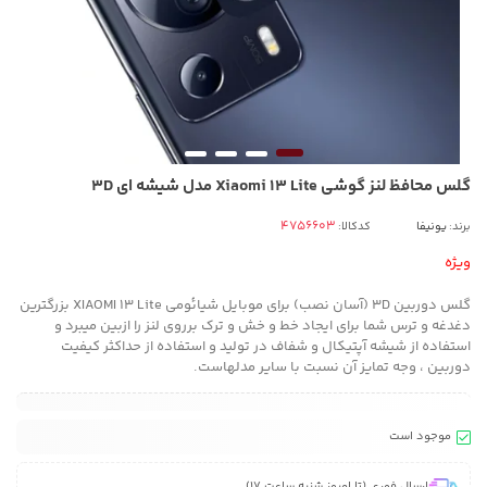
گلس محافظ لنز گوشی Xiaomi 13 Lite مدل شیشه ای 3D
برند:
یونیفا
کدکالا:
ویژه
گلس دوربین 3D (آسان نصب) برای موبایل شیائومی XIAOMI 13 Lite بزرگترین
دغدغه و ترس شما برای ایجاد خط و خش و ترک برروی لنز را ازبین میبرد و
استفاده از شیشه آپتیکال و شفاف در تولید و استفاده از حداکثر کیفیت
دوربین ، وجه تمایز آن نسبت با سایر مدلهاست.
موجود است
ارسال فوری (تا امروز شنبه ساعت 17)