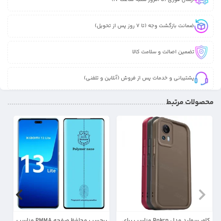
ضمانت بازگشت وجه (تا 7 روز پس از تحویل)
تضمین اصالت و سلامت کالا
پشتیبانی و خدمات پس از فروش (آنلاین و تلفنی)
محصولات مرتبط
23%
31%
کاور سولید مدل Rokcp مناسب برای
برچسب محافظ صفحه PMMA مناسب
گا