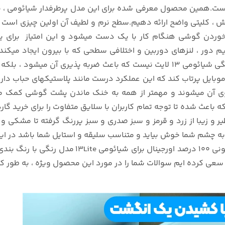
وش ، کلیتی واضح ارائه دهیم.سطح نرم و لطیف آن اولین چیزی اس
سرخوردن گوشی هنگام کار با یک دست میشود و این امتیاز برای ی
دور ، لنزهای دوربین و اختلافی سطحی که با بیرون ایجاد میکند 
میشود.اما تنها این ضخامت 5 میلی متری گارد سیلیکونی رنگی شیائومی 13 لایت نیس
 موبایل پرتاب کند که این عملکرد درست مانند پلاستیکهای حباب دار
 برروی آن میشوند و مهمتر از همه به خنک ماندن پشت گوشی کمک 
ری است که باعث شده تا توجه تمام کاربران با سلایق متفاوت را برای 
 زیبا از زرد و قرمز و سبز صدری و سبز پررنگ گرفته تا مشکی و 
به چشم شما خوش بیاید و متناسب سلیقه و استایل شما باشد در ا
این توضیحات چکیده ای از ویژگی های قاب پرطرفدار 
سعی کرده ایم سوالات شما را در مورد این محصول ویژه ، به طور ک