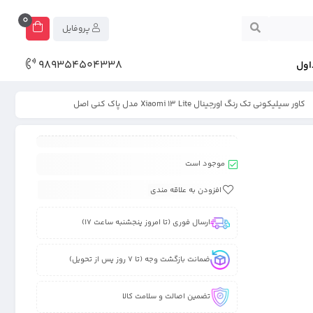
0
پروفایل
989354504338
اول
کاور سیلیکونی تک رنگ اورجینال Xiaomi 13 Lite مدل پاک کنی اصل
موجود است
افزودن به علاقه مندی
ارسال فوری (تا امروز پنجشنبه ساعت 17)
ضمانت بازگشت وجه (تا 7 روز پس از تحویل)
تضمین اصالت و سلامت کالا