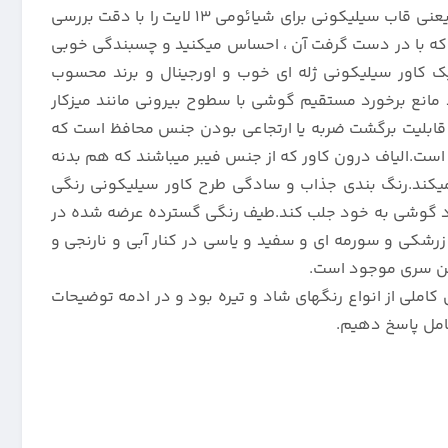
تمام کاربران جیتل از خرید و استفاده از آن راضی میباشند چیست.همین محصول معرفی شده برای این مدل پرطرفدار شیائومی ، یعنی قاب سیلیکونی برای شیائومی 13 لایت را با دقت بررسی
ت که با در دست گرفت آن ، احساس میکنید و چسبندگی خوبی
ک کاور سیلیکونی ژله ای خوب و اورجینال و برند محسوب
مانع برخورد مستقیم گوشی با سطوح بیرونی مانند میزکار
ت که باعث ضربه پذیری آن میشود ، بلکه قابلیت برگشت ضربه یا ارتجاعی بودن جنس محافظ است که
 است.الیاف درون کاور که از جنس فیبر میباشند که هم بدنه
میکند.رنگ بندی جذاب و سادگی طرح کاور سیلیکونی رنگی
خرید گارد گوشی به خود جلب کند.طیف رنگی گسترده عرضه شده در
زرشکی و سورمه ای و سفید و یاسی در کنار آبی و نارنجی و
ین سری موجود است.
سیلیکونی 100 درصد اورجینال برای شیائومی 13Lite مدل رنگی با رنگ بندی کاملی از انواع رنگهای شاد و تیره بود و در ادمه توضیحات
امل پاسخ دهیم.