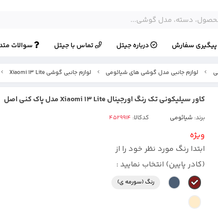
یگیری سفارش
درباره جیتل
تماس با جیتل
سوالات متد
ی
لوازم جانبی مدل گوشی های شیائومی
لوازم جانبی گوشی Xiaomi 13 Lite
کاور سیلیکونی تک رنگ اورجینال Xiaomi 13 Lite مدل پاک کنی اصل
برند:
شیائومی
کدکالا:
ویژه
ابتدا رنگ مورد نظر خود را از
(کادر پایین) انتخاب نمایید :
رنگ (سورمه ی)