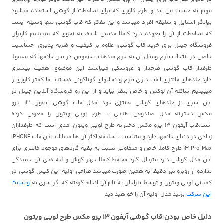
مهم به حساب می آید و طرح کاوری که برای محافظت از گوشی استفاده میشود
بیانگر استایل و سلیقه افراد میباشد و این تفکر که قاب گوشی تنها وسیله ایست
که محافظت از آن را بعهده دارد کاملا قدیمی شده، به نحوی که میبینیم کاربران
فروشگاه جیتل برای خرید قاب گوشی، علاوه بر کیفیت و ضربه پذیری، حساسیت
خاصی در انتخاب طرح ومدل آن به خرج میدهند.بخصوص در بین خانمها که معمولا
طرفدار قاب گوشی طرحدار و عروسکی میباشند این موضوع اهمیت بیشتری
دارد.جلدهای فانتزی اغلب دارای طرح و نقشهای گوناگونی هستند اما کمتر کاوری را
میبینیم شاکله آن لوکس و خاص بنظر بیاید و از این رو فروشگاه آنلاین جیتل در
این سری از جلدهای گوشی فانتزی خود مدل
قاب گوشی ایفون 13 پرو
مکس
دخترانه مدل صندوقی طلایی با طرح لویی ویتون را معرفی کرده
است.قاب
آیفون 13 پرو مکس
دخترانه طرح لویی ویتون، مدی است که طرفداران
زیادی در دنیای خانمها دارد و متناسب با سلیقه اکثر آن ها میباشد.این قاب IPHONE
13 Pro Max طرح کاملا خاص و متفاوتی نسبت به بقیه گاردهای موجود فانتزی برای
این مدل گوشی دارد.متریال گارد محافظ کاملا چهار گوش و لبه های آن خمیدگی
نداردو از روبرو نیز دقیقا به همین صورت میباشد.طراحی اولیه این کیس گوشی در
کمپانی لویی ویتون و توسط طراحان به نام آن انجام گرفته که اگر سری به
وبسایت
این شرکت
بزنید مدل اولیه آن را خواهید دید.
دلیل خاص بودن
قاب گوشی آیفون 13 پرو مکس
طرح لویی ویتون