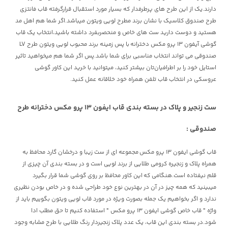
دارند.یک از این طرح های پرطرفدار که بسیار مورد استقبال قرارگرفته قاب فانتزی
طرح صندوق کلاسیک با نشان برند مطرح لویی ویتون میباشد.اگر شما هم اهل مد
هستید و دوست دارید ست های خاص و منحصربفرد داشته باشید،انتخاب یک قاب
گوشی آیفون 13 پرو مکس دخترانه با پس زمینه برند محبوب لویی ویتون طرح LV
صندوقی می تواند انتخاب مناسبی برای شما باشد.پس اگر شما هم میخواهید تاثیر
استایل خود را بر اطرافیان‌تان بیشتر کنید، میتوانید با خرید این کاور گوشی
عروسکی در انتخاب قاب تلفن همراه خود خلاقانه عمل کنید.
ست زنجیر و پلاک در بسته بندی
قاب ایفون 13 پرو مکس دخترانه
طرح
صندوقی :
قاب گوشی ایفون 13 پرو مکس
مجموعه ای از ست زیبا و درخشان گارد محافظ به
همراه پلاک و زنجیره کرومی طلایی از برند لویی است و در بسته بندی آن چیزی از
قلم نیفتاده است.هنگامی که این کاور محافظ بر روی گوشی شما قرار بگیرد
میبینید که همه چیز در آن در بهترین نوع خود طراحی شده و در خاص بودن نظیری
ندارد و اگر بخواهیم یک جمله بصورت ویژه در مورد قاب لویی ویتون بگوییم باید از
واژه " قاب خاص گوشی ایفون 13 پرو مکس " استفاده کنیم تا حق مطلب ادا
شود.در بسته بندی این قاب، یک عدد پلاک زنجیردار رنگ طلایی با طرح مشابه وجود