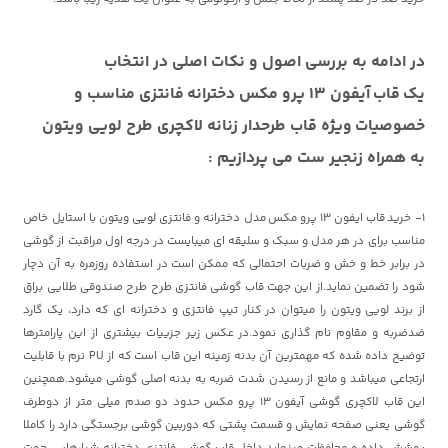
در ادامه به بررسی اصول و نکات اصلی در انتخاب
یک
قاب آیفون 13 پرو مکس دخترانه
فانتزی مناسب و
خصوصیات ویژه قاب طرحدار زنانه لاکچری طرح لویی ویتون
به همراه زنجیر ست می پردازیم :
1- خرید
قاب ایفون 13 پرو مکس
مدل دخترانه و فانتزی لویی ویتون با استایل خاص
مناسب برای در هر مدل و سبک و سلیقه ای میبایست در درجه اول مراقبت از گوشی
در برابر خط و خش و ضربات احتمالی که ممکن است در استفاده روزمره به آن دچار
شود را تضمین نماید.از این جهت قاب گوشی فانتزی طرح طرح صندوقی طلایی براق
از برند لویی ویتون را میتوان در کنار تیپ فانتزی و دخترانه ای که دارد، یک گارد
ضدضربه و مقاوم نام گذاری نمود.در عکس زیر جزییات بیشتری از این پارامترها
توضیح داده شده که مهمترین آن بدنه زمینه این قاب است که از PU نرم با قابلیت
ارتجاعی میباشد و مانع از رسیدن شدت ضربه به بدنه اصلی گوشی میشود.همچنین
این
قاب لاکچری گوشی آیفون 13 پرو مکس
حدود دو صدم میلی متر از دوطرف
گوشی یعنی صفحه نمایش و قسمت پشتی که دوربین گوشی برجستگی دارد را کاملا