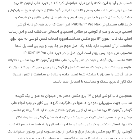
حساب می آید و این نکته را نیز نباید فراموش کرد که در
خرید قاب ایفون 13 پرو
مکس
فرقی نمی‌کند، قاب رسمی انتخاب کنیم یا گارد فانتزی طرحدار، طرح سیلیکونی
باشد یا یک مدل خاص با جنس چرم طبیعی، به هر حال اولین قانون در قیمت و
خرید
قاب سیلیکونی IPHONE 13 Pro Max
این است که باید هم خود به گوشی
آسیبی نرساند و هم از گوشی در مقابل آسیبهای احتمالی محافظت کند و این رسالت
اصلی یک قاب ا
یفون 13 پرو مکس
میباشد.امروزه انتخاب کیس گوشی نه تنها برای
محافظت از آن اهمیت دارد بلکه یک اصل مهم در جذابیت و زیبایی استایل شما
محسوب می شود پس بهتر است این اصل را در خرید قاب IPHONE 13 Pro
Max مناسب برای گوشی خود در نظر بگیرید.قاب فانتزی
آیفون 13 پرو مکس
دخترانه
علاوه بر رسالت اصلی خود که محافظت کامل از گوشی در برابر ضربات میباشد میتواند
ظاهر گوشی را مطابق با سلیقه شما تغییر داده و علاوه بر محافظت از تلفن همراه
یک کاور فانتزی شیک و متناسب با استایل شما باشد.
همچنین
قاب گوشی ایفون 13 پرو مکس دخترانه
را میتوان به عنوان یک گزینه
مناسب جهت سورپرایز نمودن خانمها در نظرگرفت گرچه این کاور در زمره
انواع قاب
گوشی آیفون 13 پرو مکس مدل لویی ویتون فانتزی
قرار ندارد اما گزینه ی مناسب
بودن با چند معیار اصلی تیک می خورد که با توجه به مدل گوشی و سلیقه اکثر
خانمها بایستی انتخاب و خریداری شود و ما این اطمینان را به شما میدهیم که قاب
گوشی اپل 13 پرو مکس طرحدار براق و شاین از برند محبوب لویی ویتون میتواند یک
خرید صد در صد پسند از لحاظ جنس و ارگونومی به عنوان یک هدیه زیبا باشد.