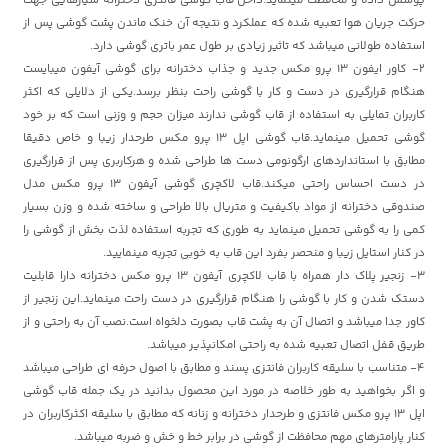
پوشش داده و محافظت مینماید.داخل قاب گوشی فانتزی دخترانه شیارهایی جهت
حرکت جریان هوا تعبیه شده که عملکرد و نتیجه آن خنک ماندن پشت گوشی پس از
استفاده طولانی میباشد که تاثیر زیادی بر طول عمر باتری گوشی دارد.
2- کاور ایفون 13 پرو مکس
جدید و جذاب دخترانه برای گوشی آیفون
میبایست
هنگام قرارگیری در دست و کار با گوشی راحت بنظر برسد.یکی از دلایلی که اکثر
کاربران تمایلی به استفاده از قاب گوشی ندارند میزان حجم و وزنی است که بر خود
گوشی تحمیل مینماید.
قاب گوشی اپل 13 پرو مکس طرحدار زیبا و خاص
دقیقا
مطابق با استانداردهای ارگونومی دست ها طراحی شده و هرکاربری پس از قرارگیری
در دست احساس راحتی میکند.
قاب لاکچری گوشی آیفون 13 پرو مکس مدل
صندوقی دخترانه
از مواد باکیفیت و متریال بالا طراحی و ساخته شده و وزن بسیار
کمی را به گوشی تحمیل مینماید به طوری که تجربه استفاده لذت بخش از گوشی را
در کنار استایل زیبا و منحصر بفرد این قاب به خوبی تجربه مینمایید.
3- زنجیر پلاک دار همراه با
قاب لاکچری آیفون 13 پرو مکس
دخترانه
دارا قابلیت
دستک شدن و کار با گوشی را هنگام قرارگیری در دست راحت مینماید.این زنجیر از
کاور جدا میباشد و اتصال آن به پشت قاب بصورت دلخواه است.نصب آن به راحتی و از
طریق قفل اتصال تعبیه شده به راحتی امکانپذیر میباشد.
4- متناسب با سلیقه کاربران فانتزی پسند و مطابق با اصول حرفه ای طراحی میباشد
و اگر بخواهید به طور خلاصه در مورد این محصول بدانید در یک جمله
قاب گوشی
اپل 13 پرو مکس
فانتزی و طرحدار دخترانه و زنانه که مطابق با سلیقه اکثرکاربران در
کنار پارامترهای مهم محافظت از گوشی در برابر خط و خش و ضربه میباشد.