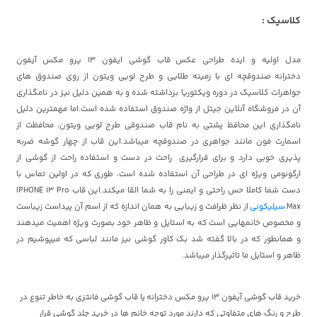
کلاسیک :
مدل اولیه و ایده طراحی عکس
قاب گوشی ایفون 13 پرو مکس
آیفون
دخترانه
صندوقچه ای با زمینه طلایی و طرح لویی ویتون از روی صندوق های
جواهرات کلاسیک در دوره ویکتوریا برداشته شده و به همین دلیل نیز در نامگذاری
آن در فروشگاه آنلاین جیتل از واژه صندوق استفاده شده است.اما مهمترین دلیل
نامگذاری این محافظ پشتی به نام قاب صندوقی طرح لویی ویتون، محافظت از
اسمارت فون مانند جواهری در صندوقچه میباشد.این قاب از چهار گوشه ضربه
پذیری خوبی دارد و برای قرارگیری راحت در دست و استفاده راحت از گوشی از
ارگونومی ویژه ای در طراحی آن استفاده شده است، طوری که در اولین تماس با
دست شما کاملا حس راحتی و ایمنی را به شما القا میکند.این
قاب IPHONE 13 Pro
Max
سیلیکونی
از نظر ظرافت و زیبایی به همان اندازه که از اسم آن پیداست زیباست
و مخصوص خانمهایی است که به استایل و ظاهر خود بصورت ویژه اهمیت میدهند
و همانطور که در بالا گفته شد بک کاور گوشی نیز مانند لباسی که میپوشیم در
ظاهر و استایل ما تاثیرگذار میباشد.
خرید قاب گوشی آیفون 13 پرو مکس دخترانه
یا قاب گوشی فانتزی به خاطر تنوع در
طرح و رنگ های متفاوتی که دارند مورد توجه خانم ها در خرید جلد گوشی قرار