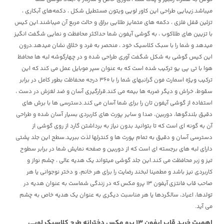
میباشد.زیبایی طراحی این کاور لویی ویتون مستطیل شکل ، دکمه‌های آبکاری ،
تزئین قفل فلزی ، دکمه های متمایز طلایی براق و حالت مربع آن میباشند.این کیس
با تزیین های طلاکوب ، به گوشی آیفون شما حداکثر محافظت و نمایی شگفت انگیز
میدهد و شما را با سبک کلاسیک خود ، منحصر به فرد و خلاق نشان میدهد.درون
این کیس گوشی به شکل شگفت آوری طراحی شده و در چهارگوشه لبه ها محافظ
هوا با تی پی یو ترکیب شده است که به عنوان سپر موبایل عمل می کند که این
ترکیب ویژه اسمارت فون گرانبهای شما را با 360 درجه محفاظت بطور کامل در برابر
سقوط، خراش و دیگر ضربه ها بیمه می کند.قرارگیری آسان و ضد لغزش در دست ،
استفاده از گوشی آیفون تان را برای شما آسان می کند.دسترسی ها با برش های
دقیق بلندگوها، دوربین، صدا و سایر پورت های کاربردی بسیار آسان شده و طراحی
آن به گونه ای است که تا بتوانید بدون نیاز به برداشتن گارد از روی گوشی از
دسترسی آسان و دقیق به تمام پورت ها و کنترلها لذت ببرید.سطح این جلد پشتی
دارای لبه های برجسته ای است که از دوربین و صفحه نمایش شما در برابر سطوح
تیز و زبر محافظت می کند.این جلد گوشی میتواند یک هدیه عالی ، چشم نواز و
کاربردی نیز باشد و مطمینا لبخند رضایت را برای هر خانم، و دختر نوجوانی یا هر
صاحب قاب فانتزی
آیفون 13 پرو مکس
که در زندگی شماست به عنوان هدیه در
تولدها، اعیاد، سالگردها یا هر مناسبت دیگری به عنوان یک هدیه خاص به چشم
می آید.
اهمیت خرید قاب ایفون 13 پرو مکس دخترانه طرح کلاسیک لویی