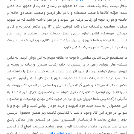
شعار نیست بلکه یک هدف است که همواره در راستای حمایت از حقوق شما عملی
شده، چراکه کالاها با قیمت منصفانه و با در نظر گرفتن وضعیت اقتصادی حاکم بر
جامعه و موارد حرفه ای رقابت عرضه می شوند و در نظر داشته باشید که در صورت
هرگونه مغایرت توضیحات مدل قاب گوشی ایفون 13 پرو مکس دخترانه و کالای
دریافتی فروشگاه آنلاین لوازم جانبی جیتل خدمات خود را مبتنی بر چهار اصل
اساسی بنا نهاده و شما 7 روز زمان برای برگشت دادن کالای خریداری شده و دریافت
وجه خود در صورت عدم رضایت مشتری دارید.
ما معتقدیم خرید آنلاین مطمئن، با توجه به علاقه مردم به این روش خرید، به دلیل
مشغله های روزانه، راهی برای رسیدن به جلب رضایت مشتری و ثبات در زمینه ی
فروش موفق خواهد بود ، از اینرو اگر شما عزیزان تجربه خرید از جیتل را داشته اید
حتما میدانید که توضیحات داده شده دقیقا مطابق با اصل کاور گوشی آیفون 13 پرو
مکس دخترانه میباشد و هیچ گونه بزرگ نمایی و اغماض در توضیحات مربوطه به
کارنرفته و این توضیحات تجربیات دقیق کارشناسان اکسسوری جیتل میباشد که به
نگارش درآمده.پس شما عزیزان می توانید در صورت کامل بودن توضیحات و عکسها ،
این محصول را به سبد خرید خود افزوده و خرید خود را نهایی کنید و اگر ابهام و یا
سوالی در مورد این کالا وجود داشت با گذاشتن کامنت زیر همین محصول پرسش
خود را مطرح نمایید تا کارشناسان اکسسوری جیتل در کمترین زمان ممکن پاسخ
سوال شما عزیزان را داده و توضیحات لازم را عرض نمایند.همچنین انواع گارد گوشی
آیفون 13 پرو مکس در دسته بندی
خرید لوازم جانبی
این گوشی موجود است و