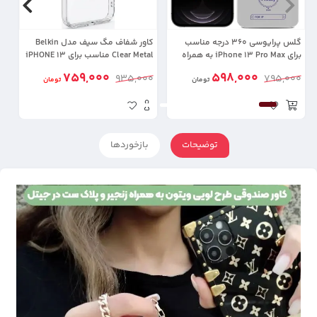
گلس پرایوسی 360 درجه مناسب
کاور شفاف مگ سیف مدل Belkin
برای iPhone 13 Pro Max به همراه
Clear Metal مناسب برای iPHONE 13
توری اسپیکر (بدون حاشیه مشکی)
Pro Max
ax
759,000
598,000
00
935,000
795,000
تومان
تومان
توضیحات
بازخوردها