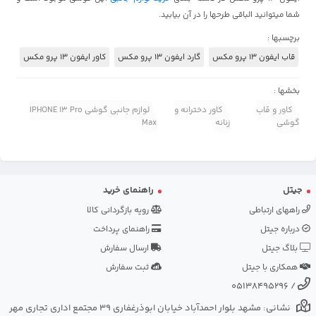
شما میتوانید الباقی طرحها را در آن بیابید.
برچسبها :
قاب ایفون 13 پرو مکس
گارد ایفون 13 پرو مکس
کاور ایفون 13 پرو مکس
بخشها :
کاور و قاب
کاور دخترانه و
لوازم جانبی گوشی IPHONE 13 Pro
گوشی
زنانه
Max
جیتل
راهنمای خرید
راههای ارتباطی
رویه بازگردانی کالا
درباره جیتل
راهنمای پرداخت
بلاگ جیتل
ارسال سفارش
همکاری با جیتل
ثبت سفارش
05138495296
/
نشانی: مشهد بلوار احمدآباد خیابان ابوذرغفاری 39 مجتمع اداری تجاری مهر