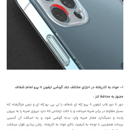
1- مواد به کاررفته در اجزای مختلف جلد گوشی ایفون 11 پرو تمام شفاف
مجهز به محافظ لنز :
دور تا دور قاب ایفون 11 پرو ژله ای شفاف را تی پی یو ژله ای و نرمی فراگرفته که
بسیار مقاوم در برابر ضربه میباشد و با حالت ارتجاعی که دارد نیروی ضربه را به بیرون
رانده و نمیگذارد فشار ضربه وارد بدنه گوشی شود و به اسکلت آن آسیبی
برساند.همچنین با توجه به کیفیت بالای مواد به کاررفته ، زمان زیادی طول میکشد