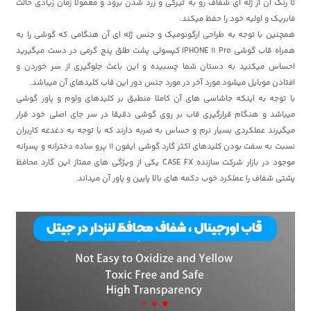
تا رنگ آن از ژله ای شفاف رو به تیرگی و زرد شدن برود و معمولا زمان زیادی حالت
فابریک و اولیه خود را حفظ میکند.
همچنین با توجه به طراحی ارگونومیک و جنس ژله ای آن هنگامی که گوشی را به
همراه قاب گوشی IPHONE 11 Pro کپسولی پشت طلق پنج گرمی در دست میگیرید
احساس میکنید به دستان شما چسبیده و این باعث جلوگیری از سر خوردن و
افتادن موبایل میشود.مورد آخر در مورد جنس دور این قاب کلیدهای آن میباشد.
با توجه به اینکه جاشاسی های آن کاملا منطبق بر کلیدهای ولوم و پاور گوشی
میباشد و هنگام قرارگیری قاب بر روی گوشی دقیقا در سر جای اصلی خود قرار
میگیرند عملکردی بسیار نرم و حساس به ضربه دارند که با توجه به دغدغه کاربران
نسبت به سفت بودن کلیدهای اکثر گارد گوشی ایفون 11 پرو ساده دخترانه و پسرانه
موجود در بازار شرکت سازنده CASE FX یکی از ویژگی های ممتاز این گارد محافظ
پشتی شفاف را عملکرد خوب دکمه های بالا پایین و پاور آن میداند.