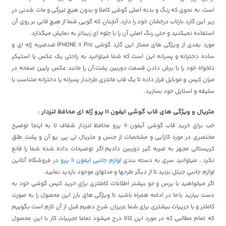
است، به نحوی که رنگ و بدنه اصلی گوشی کاملا و بدون هیچ تیرگی و مات شدنی در
زیر این گارد بازتاب درخشان خود را دارد، آنچنان که گویی شما از هیچ قابی بر روی آن
استفاده نمیکنید و حتی رنگ اصلی آن را با جلوه ای زیباتر به نمایش میگذارد.
مورد بعدی از ویژگی های ممتاز این گارد گوشی IPHONE 11 Pro ضدضربه ژله ای و
ساده دخترانه و پسرانه این است که شما میتوانید به راحتی یک عکس یا استیکر
دلخواه خود را با برش دادن قسمت دوربین پشت،آن را مانند عکس پایین صفحه در
میان کیس و موبایل قرار داده تا یک قاب فانتزی طرحدار پسرانه یا دخترانه متناسب با
سلیقه و استایل خود بسازید.
متریال و ویژگی های قاب گوشی ایفون 11 پرو ژله ای محافظ لنزدار :
خب برای خرید قاب گوشی آیفون 11 پرو محافظ لنزدار شفاف تا به اینجا توضیح
مختصری در مورد کارایی و مشخصات از جنس و متریال تی پی یو آن و پشت طلق
کریستالی مجهز به ضربه گیر دوربین دادیم.اگر توضیحات داده شده شما را قانع
نکرد ، میتوانید سری به دسته بندی
لوازم جانبی ایفون 11 پرو
در فروشگاه آنلاین
لوازم جانبی جیتل بزنید تا از دیگر طرحها و مدلهای موجود بازدید نمایید.
اگر میخواهید با پرس و جو بیشتر اطلاعات کاملتری برای خرید کیس گوشی خود به
دست بیارید با ما در ادامه همراه باشید تا ویژگی های بارز این محصول را به صورت
کاملتر و با جزییات بیشتری برای شما عزیزان شرح دهیم.قبل از آن لازم است بگوییم
که تمام مطالبی که در مورد این کالا درج میشود تماما تجربیات کار با این محصول