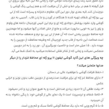
دارد.تصور کنید رنگ زیبای گرادیانت گوشی خود را زمانی که این لایه براق برروی آن
قرار گرفته تا هم در برابر خط و خش از آن مراقبت کند و هم زیبایی رنگ گوشی را
دوچندان کند.لایه بعدی نوار دور این گارد مقاوم دخترانه و پسرانه است که از تی
پی یو ژله ای شفاف تهیه شده تا هنگام در آوردن و جا زدن قاب ، آسیبی به دور
گوشی وارد نشود.پوشش دوتادور ژله ای و نرم این کیس اورجینال دکمه های ولوم
و پاور را نیز به خوبی ساپورت میکند و مانع از خش افتادن آنها میشود.و اما مهمترین
لایه محافظ دوربین پشتی است که آن هم از تی پی یو نرم و منعطف ساخته شده
است.ضخامت این ناحیه از قاب جدید اورجینال که وظیفه محافظت از دوربین را به
عهده دارد ، 1.5 میلی متر است و خاصیت نویزگیری آن ، نور زرد را به لنز دوربین
منعکس نمیکند و زمانی که از شاتر فلش استفاده میکنید به کمک شما می آید.
چه ویژگی های این
گارد گوشی ایفون 11 پرو ژله ای محافظ لنزدار را از دیگر
مدلها متمایز میکند؟
1-حفظ ظرافت گوشی با موقعیت عالی در دستان
2-دارای محافظ لنز ژله ای برای مراقبت صددرصدی از دوربین عقب بدون نویز و خرابی
عکس
3-پشت طلقی آن تا حدود زیادی ضدخش است و به هیچ عنوان زرد و کدر نمیشود
4-کاملا شفاف و ترنسپرنت است تا یک نمای عالی از گوشی خود با رنگی دلخواه بدنه
آن میبینید.
5-با 5 گرم وزنی که دارد یک محافظ گوشی کاملا سبک و کم وزن است.