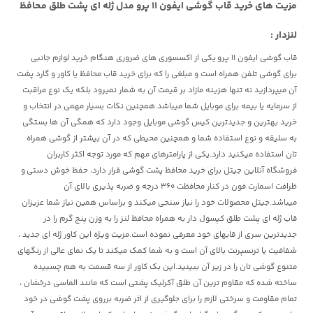
مزیت های خرید
قاب گوشی ایفون 11 پرو مدل ژله ای پشت طلق محافظ
لنزدار :
قاب گوشی ایفون 11 پرو
یکی از اکسسوری های ضروری هنگام خرید لوازم جانبی
برای گوشی تلفن همراه است و مبلغی را که برای خرید قاب محافظ یا کاور و گارد پشت
آن میپردازید نه تنها هزینه مازاد بر قیمت آن به شمار نمیرود بلکه یک نوع مراقبت
از سرمایه یا بیمه برای موبایل شما میباشد.همچنین نکات بسیار مهمی در انتخاب و
خرید بهترین و جدیدترین کیس گوشی موبایل وجود دارد که همگی آن ها بستگی
به سلیقه و نوع استفاده شما و همچنین محیطی که در آن بیشتر از گوشی همراه
تان استفاده میکنید دارد.یکی از پارامترهای مهم که مورد توجه اکثر کاربران
فروشگاه آنلاین جیتل برای خرید محافظ پشت گوشی قرار دارد، حفظ خوش دستی و
ظرافت اسمارت فون در کنار محافظت 360 درجه و ضربه پذیری بالای آن
میباشد.جیتل محصولات خود را نیاز سنجی میکند و براساس همین نیاز شما عزیزان
قاب ژله ای پشت طلق کپسول دار به همراه محافظ لنز را به وزن پنج گرم را در
جدیدترین سری از قابهای خود معرفی نموده است.مزیت ویژه این کاور ژله ای جدید ،
شفافیت یا ترنسپرنت بالای آن است و به شما کمک میکند تا یک نمای عالی از رنگهای
متنوع گوشی تان را در زیر آن ببینید.این بک کاور از سه قسمت به هم چسبیده
ساخته شده که مقاوم ترین آن طلق آکرلیک پشتی است که مانند الماسی درخشان ،
تمام مقاومت و سرختی لازم را برای جلوگیری از اثر ضربه برروی پشت گوشی در خود