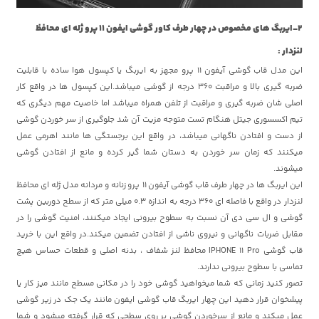
2-ایربگ های مخصوص در چهار طرف کاور گوشی ایفون 11 پرو ژله ای محافظ
لنزدار :
این مدل قاب گوشی آیفون 11 پرو مجهز به ایربگ یا کپسول هوا ساده با قابلیت
ضربه گیری بالا و مراقبت 360 درجه از گوشی میباشد.این کپسول ها در واقع کار
اصلی شان ضربه گیری و مراقبت از تلفن همراه میباشد اما خاصیت مهم دیگری که
تیم اکسسوری جیتل هنگام تست متوجه مزیت آن شد جلوگیری از سر خوردن گوشی
از دست و افتادن ناگهانی میباشد، در واقع این برجستگی ها مانند اهرمی عمل
میکنند که زمان سر خوردن به دستان شما گیر کرده و مانع از افتادن گوشی
میشوند.
این ایربگ ها در چهار طرف قاب گوشی آیفون 11 پرو زنانه و مردانه مدل ژله ای محافظ
لنزدار در واقع با فاصله ای 360 درجه به اندازه 0.3 میلی متر که از سطح دوربین پشت
گوشی و ال سی دی آن نسبت به سطوح بیرونی ایجاد میکنند، امنیت گوشی را در
مقابل ضربات ناگهانی و نیروی ناشی از افتادن تضمین میکند.در واقع این با خرید
قاب گوشی IPHONE 11 Pro محافظ لنز شفاف ، بدنه اصلی و قطعات حساس هیچ
تماسی با سطوح بیرونی ندارند.
تصور کنید زمانی که شما میخواهید گوشی خود را در مکانی مسطح مانند میز کار یا
پیشخوان قرار دهید این چهار ایربگ قاب گوشی ایفون مانند یک جک در زیر گوشی
عمل میکند و مانع از سرخوردن گوشی بر روی سطحی که قرار گرفته میشود و شما