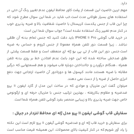
دارد.
مهم ترین خاصیت این قسمت از پشت کاور محافظ ایفون عدم تغییر رنگ آن حتی در
استفاده های بسیار طولانی مدت است.خب شاید در شما این سوال مطرح شود که
چرا این قاب از جنس یکدست کریستال با خاصیت شفافیت بالا و ضربه پذیری خوب
در کنار عدم تغییر رنگ استفاده نشده است؟ جواب سوال شما این است:
در خرید قاب گوشی IPHONE 11 Pro باید دقت کنید که جنس تمام بدنه آن طلقی
نباشد ، زیرا قسمت دور تلفن همراه معمولا از جنس کروم و حساس به ضربه
است.جنس دور این قاب از تی پی یو ژله ای منعطف است و فقط قسمت پشتی از
طلق ضدخش ساخته شده که این خود باعث عدم افتادن خط بر روی بدنه تلفن
همراه ، هنگام درآوردن و جاانداختن دوباره قاب میشود و هم قسمتهایی که درگیر
مقابله با ضربه هستند مانند کپسول ها و دورتادور آن خاصیت ارتجاعی جهت دفع
انرژی حاصل از ضربه را از دست نمی دهند.
میتوان گفت این متریال و موادی که در ساخت این مدل از گارد ایفون 11 پرو
ضدضربه و مقاوم بکاررفته ، بهترین ترکیب جنس با متریال حرفه ای و ارگونومی
خاص جهت ضربه پذیری بالا و زیبایی منحصر بفرد گوشی تلفن همراه شما است.
سفارش قاب گوشی ایفون 11 پرو مدل ژله ای محافظ لنزدار در جیتل :
برای سفارش و خرید قاب ژله ای و ضدضربه گوشی آیفون 11 پرو لازم است این نکته
را یاد آور شویم که در کنار کیفیت بالای محصولات، این همیشه قیمت مناسب است