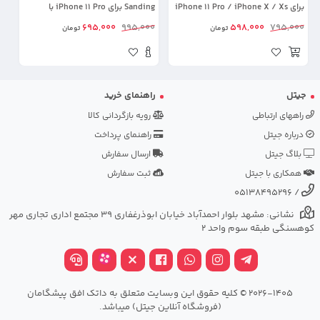
برای iPhone 11 Pro / iPhone X / Xs
Sanding برای iPhone 11 Pro با
به همراه توری اسپیکر (بدون حاشیه
پشتیبانی مگ سیف
ro
00
695,000
995,000
598,000
795,000
تومان
تومان
مشکی)
جیتل
راهنمای خرید
راههای ارتباطی
رویه بازگردانی کالا
درباره جیتل
راهنمای پرداخت
بلاگ جیتل
ارسال سفارش
همکاری با جیتل
ثبت سفارش
05138495296
/
نشانی: مشهد بلوار احمدآباد خیابان ابوذرغفاری 39 مجتمع اداری تجاری مهر
کوهسنگی طبقه سوم واحد 2
2026-1405 © کلیه حقوق این وبسایت متعلق به داتک افق پیشگامان
(فروشگاه آنلاین جیتل) میباشد.