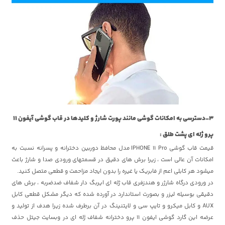
3-دسترسی به امکانات گوشی مانند پورت شارژ و کلیدها در قاب گوشی آیفون 11
پرو ژله ای پشت طلق :
قیمت قاب گوشی IPHONE 11 Pro مدل محافظ دوربین دخترانه و پسرانه نسبت به
امکانات آن عالی است ، زیرا برش های دقیق در قسمتهای ورودی صدا و شارژ باعث
میشود هر کابلی اعم از فابریک یا غیره را بدون ایجاد مزاحمت و قطعی متصل کنید.
در ورودی درگاه شارژر و هندزفری قاب ژله ای ایربگ دار شفاف ضدضربه ، برش های
دقیقی بوسیله لیزر و بصورت استاندارد در آورده شده که دیگر مشکل قطعی کابل
AUX و کابل میکرو و تایپ سی و لایتنینگ در آن برطرف شده زیرا هدف از تولید و
عرضه این گارد گوشی ایفون 11 پرو دخترانه شفاف ژله ای در وبسایت جیتل حذف