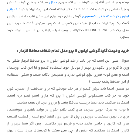
بوده و بر اساس آنالیزهای کارشناسان اکسسوری
جیتل
میباشد و هیچ گونه اغماض
و بزرگ نمایی در توضیحات داده شده بکار نرفته است.این پیشنهاد را خود
کمپانی
ایفون در دسته بندی اکسسوری
گوشی های خود برای این مدل قاب داده و میتوان
گفت یک پیشنهاد جذاب از طرف این کمپانی است.پس میتوان گفت با خرید این
مدل یک قاب IPHONE 11 Pro دخترانه و پسرانه را میتوانید بر اساس سلیقه خود
بسازید.
خرید و قیمت گارد گوشی ایفون 11 پرو مدل تمام شفاف محافظ لنزدار
:
سوال اصلی این است که چرا باید از جلد گوشی ایفون 11 پرو محافظ لنزدار طلقی به
وزن 5 گرم برای نگهداری بهتر از موبایل خود استفاده کنیم و آیا این قاب اورجینال
است و هیچ گونه ضرری برای گوشی ندارد و همچنین نکات مثبت و منفی استفاده
از این محافظ پشت چیست ؟
در همین ابتدا باید عرض کنیم از هر جلد موبایلی که برای محافظت از اسمارت فون
خود به جز قاب سیلیکونی گوشی ایفون 11 پرو که دارای آستر فیبر نرم است،
استفاده میکنید باید حتما برچسب محافظ پشت را بر روی درب آن نصب نمایید.
با توجه به صرفه جویی سازنده های گجت نظیر ایفون در تولید تلفنهای هوشمند ،
برای بالا بردن مشخصات دوربین و پنل ال سی دی ، قطعا لازم است از کیفیت قسمت
های کم کاربرد و جانبی مانند بدنه و فریم دور بکاهند ، پس اگر شما عزیزان از
کاوری استفاده میکنید که جنس آن پی سی سخت یا کریستال هارد است ، بهتر