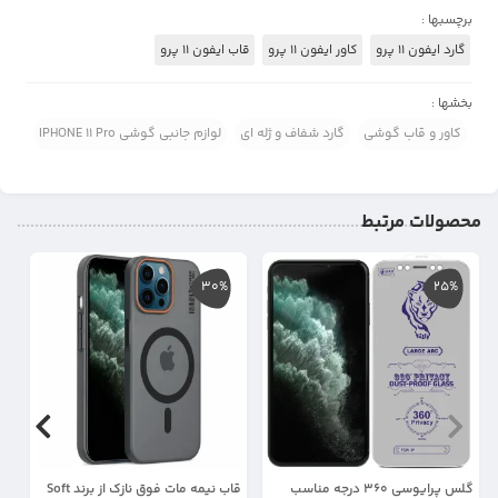
برچسبها :
گارد ایفون 11 پرو
کاور ایفون 11 پرو
قاب ایفون 11 پرو
بخشها :
کاور و قاب گوشی
گارد شفاف و ژله ای
لوازم جانبی گوشی IPHONE 11 Pro
محصولات مرتبط
30%
25%
گلس پرایوسی 360 درجه مناسب
قاب نیمه مات فوق نازک از برند Soft
کا