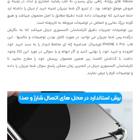
مشغله های روزانه، راهی برای رسیدن به جلب رضایت مشتری و ثبات در زمینه ی
فروش موفق خواهد بود ، از اینرو اگر شما عزیزان تجربه خرید از
جیتل
را داشته اید
حتما میدانید که توضیحات داده شده دقیقا مطابق با اصل محصول میباشد و هیچ
گونه بزرگ نمایی و اغماض در توضیحات مربوطه به کارنرفته است.
ین توضیحات تجربیات دقیق کارشناسان اکسسوری جیتل میباشد که به نگارش
درآمده.پس شما عزیزان می توانید در صورت کامل بودن توضیحات و عکسها ، این
قاب IPHONE 11 Pro اورجینال ضدضربه ژله ای محافظ لنزدار را به سبد خرید خود
افزوده و خرید خود را نهایی کنید و اگر ابهام و یا سوالی در مورد این کالا وجود
داشت با گذاشتن کامنت زیر همین محصول پرسش خود را مطرح نمایید تا
کارشناسان اکسسوری
جیتل
در کمترین زمان ممکن پاسخ سوال شما عزیزان را داده
و توضیحات لازم را عرض نمایند.