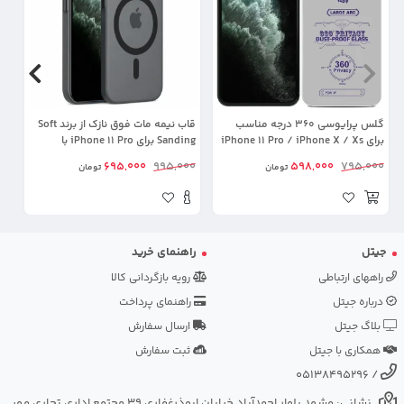
گلس پرایوسی 360 درجه مناسب
قاب نیمه مات فوق نازک از برند Soft
کا
برای iPhone 11 Pro / iPhone X / Xs
Sanding برای iPhone 11 Pro با
به همراه توری اسپیکر (بدون حاشیه
پشتیبانی مگ سیف
ro
00
695,000
995,000
598,000
795,000
تومان
تومان
مشکی)
جیتل
راهنمای خرید
راههای ارتباطی
رویه بازگردانی کالا
درباره جیتل
راهنمای پرداخت
بلاگ جیتل
ارسال سفارش
همکاری با جیتل
ثبت سفارش
05138495296
/
نشانی: مشهد بلوار احمدآباد خیابان ابوذرغفاری 39 مجتمع اداری تجاری مهر