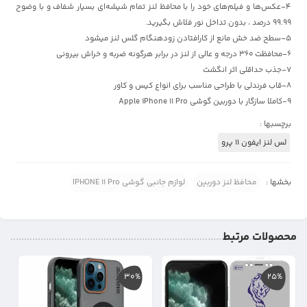
4-عکس‌ها و فیلم‌های خود را با محافظ لنز تمام شیشه‌ای بسیار شفاف و با وضوح
99.99 درصد ، بدون تداخل نور فلاش بگیرید.
5-سطح ضد خش مانع از کارافتادن زودهنگام گلس لنز میشود
6-محافظت 360 درجه و عالی از لنز در برابر هرگونه ضربه و خراش بیرونی
7-جذب حداقلی اثر انگشت
8-قاب فرندلی با طراحی مناسب برای انواع کیس و کاور
9-کاملا سازگار با دوربین گوشی Apple iPhone 11 Pro
برچسبها :
لس لنز ایفون 11 پرو
بخشها :
محافظ لنز دوربین
لوازم جانبی گوشی IPHONE 11 Pro
محصولات مرتبط
30%
25%