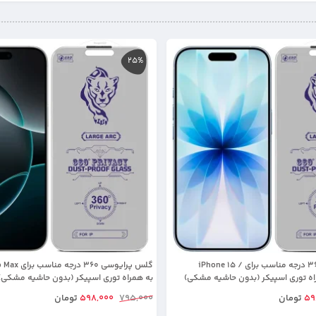
25%
گلس پرایوسی 360 درجه مناسب برای iPhone 15 /
گلس پرایوسی 60
به همراه توری اسپیکر (بدون حاشیه مشکی)
59
تومان
795,000
598,000
تومان