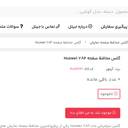
یگیری سفارش
درباره جیتل
تماس با جیتل
سوالات متد
لس محافظ صفحه نمایش
گلس محافظ صفحه Huawei Y8P
گلس محافظ صفحه Huawei Y8P
برند:
آرمور
کدکالا:
0
عدد باقی مانده
ناموجود
موجود شد به من اطلاع بده
گلس سرامیکی مات Huawei Y8P یکی از پرفروشترین محافظ صفحه نمای