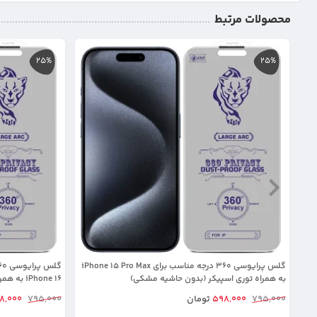
محصولات مرتبط
25%
25%
گلس پرایوسی 360 درجه مناسب برای iPhone 15 Pro Max
به همراه توری اسپیکر (بدون حاشیه مشکی)
iPhone 16 به همراه توری اسپیکر (بدون حاشیه مشکی)
795,000
598,000
تومان
795,000
8,000