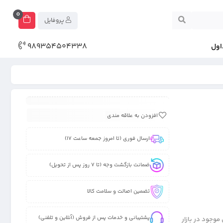
0
پروفایل
989354504338
اول
افزودن به علاقه مندی
ارسال فوری (تا امروز جمعه ساعت 17)
ضمانت بازگشت وجه (تا 7 روز پس از تحویل)
تضمین اصالت و سلامت کالا
پشتیبانی و خدمات پس از فروش (آنلاین و تلفنی)
ش های موجود در بازار