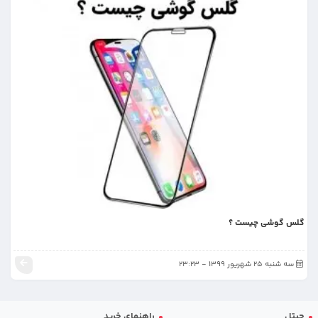
گلس گوشی چیست ؟
سه شنبه 25 شهریور 1399 - 23:23
جیتل
راهنمای خرید