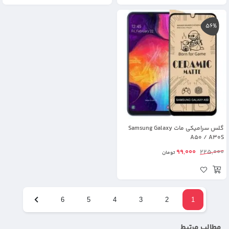
56%
گلس سرامیکی مات Samsung Galaxy
A50 / A30S
99,000
225,000
تومان
6
5
4
3
2
1
مطالب مرتبط