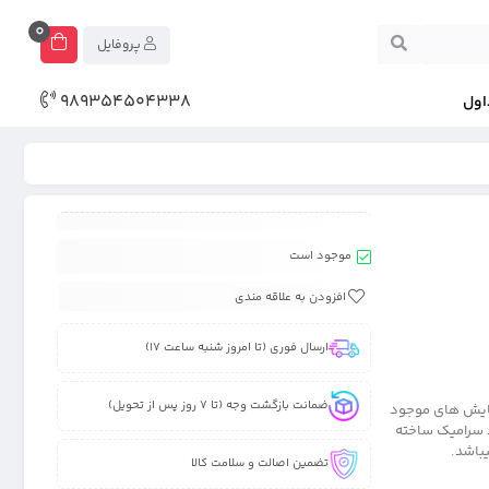
0
پروفایل
989354504338
اول
موجود است
افزودن به علاقه مندی
ارسال فوری (تا امروز شنبه ساعت 17)
ضمانت بازگشت وجه (تا 7 روز پس از تحویل)
افظ صفحه نمایش های موجود
رده محبوب میباشد.از ترکیب 95 درصد کریستال و 5 درصد سرامیک ساخته
باشد.
تضمین اصالت و سلامت کالا