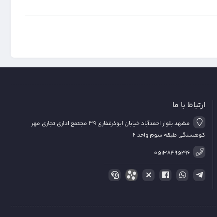
ارتباط با ما
مشهد بلوار احمدآباد خیابان ابوذرغفاری 39 مجتمع اداری تجاری مهر
کوهسنگی طبقه سوم واحد 2
05138495296