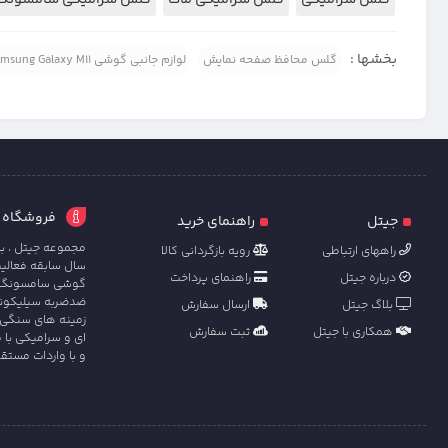
بخشها :
گلس محافظ صفحه نمایش
لوازم جانبی گوشی Samsung Galaxy M11
فروشگاه آنل
جیتل
راهنمای خرید
مجموعه جیتل ، با
راههای ارتباطی
رویه بازگردانی کالا
سال سابقه فعالی
درباره جیتل
راهنمای پرداخت
گوشی سامسونگ ، ش
ضدضربه سیلیکونی 
بلاگ جیتل
ارسال سفارش
زمینه های سنگی 
همکاری با جیتل
ثبت سفارش
ای و سرامیکی با 
و با واردات مستق