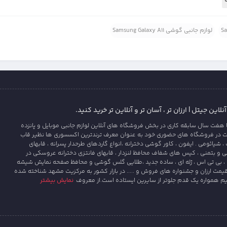
لوازم جانبی گوشی Samsung Galaxy A11
این جیتل | ارزان تر ، آسان تر و آنلاین تر خرید کنید.
 هفت سال سابقه کاری در بخش فروشگاه های آنلاین لوازم جانبی موبایل و پانزده
ت در فروشگاه های حضوری خود به عنوان معرف ترندترین اکسسوری ها نظیر قاب
یائومی . ایفون ، کاور گوشی دخترانه ،انواع گاردهای طرحدار پسرانه ، قابهای
و بتمنی ، کیس های شفاف محافظ لنزدار ، قابهای فانتزی دخترانه عروسکی در
، بی تی اس ، ژله ای ، ساده جدید ،طلایی گلس گوشی و محافظ صفحه نمایش شیشه
قیمت ارزان و جشنواره های فروش و ..... در بازار کشور به مرکزیت مشهد شناخته شده
یم همواره یک قدم جلوتر از سایرین ایستاده است.از معروف
نمایش بیشتر