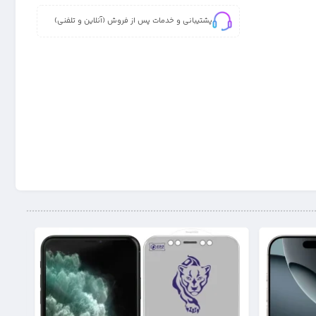
پشتیبانی و خدمات پس از فروش (آنلاین و تلفنی)
25%
25%