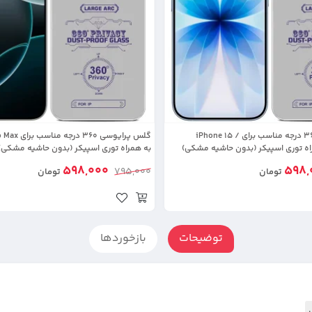
گلس پرایوسی 360 درجه مناسب برای iPhone 15 /
گلس پرایوسی 60
به همراه توری اسپیکر (بدون حاشیه مشکی)
598,000
598,
795,000
تومان
تومان
توضیحات
بازخوردها