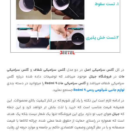
در کل
گلس سرامیکی اصل
در دو مدل
گلس سرامیکی شفاف
و
گلس سرامیکی
مات
در
فروشگاه جیتل
موجود میباشد که توضیحات داده شده درباره گلس
سرامیکی شفاف میباشد و
گلس سرامیکی مات Redmi 9
را میتوانید در دسته بندی
لوازم جانبی شیائومی ردمی Redmi 9
جستجو نمایید.
در ادامه لازم است این نکته را یاد آور شویم که در کنار کیفیت بالای محصولات، این
همیشه قیمت مناسب است که خرید را لذت بخش تر خواهد کرد و این جمله
که
جیتل
هوای جیب تو داره، برای این فروشگاه تنها یک شعار نیست بلکه یک هدف
است که همواره در راستای حمایت از حقوق شما عملی شده، چراکه کالاها با قیمت
منصفانه و با در نظر گرفتن وضعیت اقتصادی حاکم بر جامعه و موارد حرفه ای رقابت