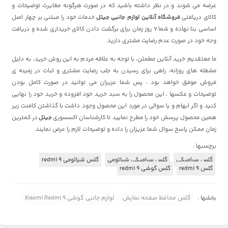
عرضه می شوند و در نظر داشته باشید که در صورت هرگونه مغایرت توضیحات و
کالای دریافتی
فروشگاه آنلاین لوازم جانبی جیتل
خدمات خود را مبتنی بر چهار اصل
اساسی بنا نهاده و شما 7 روز زمان برای برگشت دادن کالای خریداری شده و دریافت
وجه خود در صورت عدم رضایت مشتری دارید.
ما معتقدیم خرید آنلاین مطمئن، با توجه به علاقه مردم به این روش خرید، به دلیل
مشغله های روزانه، راهی برای رسیدن به جلب رضایت مشتری و ثبات در زمینه ی
فروش موفق خواهد بود ، پس شما عزیزان می توانید در صورت کامل بودن
توضیحات و عکسها ، این محصول را به سبد خرید خود افزوده و خرید خود را نهایی
کنید و اگر ابهام و یا سوالی در مورد این محصول وجود داشت با گذاشتن کامنت زیر
همین محصول پرسش خود را مطرح نمایید تا کارشناسان اکسسوری
جیتل
در کمترین
زمان ممکن پاسخ سوال شما عزیزان را داده و توضیحات لازم را عرض نمایند.
برچسبها :
گلس سرامیکی
گلس سرامیکی شیائومی
گلس شیائومی redmi 9
گلس redmi 9
گلس گوشی redmi 9
بخشها :
گلس محافظ صفحه نمایش
لوازم جانبی گوشی Xiaomi Redmi 9