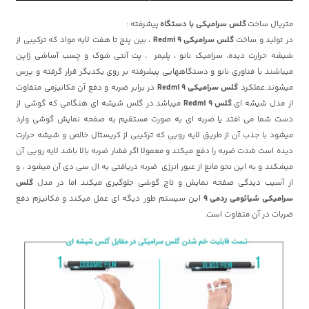
متریال ساخت
گلس سرامیکی با دستگاه
پیشرفته :
در تولید و ساخت
گلس سرامیکی Redmi 9
، بین پنج تا هفت لایه مواد که ترکیبی از
شیشه حرارت دیده، سرامیک نانو ، پلیمر ، پت آنتی شوک و چسب آساشی ژاپن
میباشند با فناوری نانو و دستگاههایی پیشرفته بر روی یکدیگر قرار گرفته و پرس
میشوند.عملکرد
گلس سرامیکی Redmi 9
در برابر ضربه و دفع آن مکانیزمی متفاوت
از مدل شیشه ای
گلس Redmi 9
میباشد.در گلس شیشه ای هنگامی که گوشی از
دست شما می افتد یا ضربه ای به صورت مستقیم به صفحه نمایش گوشی وارد
میشود با جذب آن از طریق لایه رویی که ترکیبی از کریستال خالص و شیشه حرارت
دیده است شدت ضربه را دفع میکند و معمولا اگر فشار ضربه بالا باشد لایه رویی آن
میشکند و به این نحو مانع از عبور انرژی ضربه دریافتی به ال سی دی آن میشود ، و
از آسیب دیدگی صفحه نمایش و تاچ گوشی جلوگیری میکند اما در مدل
گلس
سرامیکی
شیائومی ردمی
9
این سیستم طور دیگه ای عمل میکند و مکانیزم دفع
ضربات در آن متفاوت است.