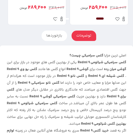
289,200
259,200
00
349,000
375,000
تومان
تومان
توضیحات
بازخوردها
اصلی ترین مزایا
گلس سرامیکی چیست؟
گلس سرامیکی
شیائومی
Redmi 9
یکی از بهترین گلس های موجود در بازار برای این
گوشی میان رده
است.برای
گوشی Redmi 9
انواع گلس ها مانند
گلس یو وی Redmi 9
،
گلس شیشه ای Redmi 9
و
گلس نانو Redmi 9
در بازار موجود است که هرکدام از
این مدلها مزایا و معایب خاص خود را دارند اما
گلس نانو سرامیکی Redmi 9
را از آن
جهت گلس اقتصادی مینامند که ماندگاری بالاتری در مقابل دیگر مدل های
گلس
برای Redmi 9
دارد و بهترین مزیت
گلس سرامیکی گوشی Redmi 9
نسبت به سایر
گلس ها طول عمر بالای آن میباشد.در ساخت
گلس سرامیکی
شیائومی
Redmi 9
نودو پنج درصد کریستال خالص و پنج درصد سرامیک نشکن به کار رفته که اکثر
کارشناسان اکسسوری موبایل ترکیب شیشه و سرامیک را راه حل نهایی برای ساخت
بهترین گلس
شیائومی
Redmi 9
میدانند.
اگر به قصد
خرید گلس Redmi 9
سری به فروشگاه های آنلاین فعال در زمینه
لوازم