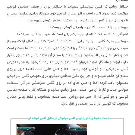
حداقل زمانی که گلس سرامیکی میتواند با حداکثر توان از صفحه نمایش گوشی
مراقبت کند حدود 9 ماه است و اگر شما با گوشی خود سروکار زیادی ندارید، میتوان
تا دو سال نیز از گلس سرامیکی بر روی صفحه نمایش گوشی بهره برد.
مهمترین مزایا و معایب
گلس سرامیکی گوشی چیست
؟
(هر آنچه که توسط کارشناسان
وبسایت جیتل
تست شده و مورد تایید میباشد)
مهمترین مزیت گلس سرامیکی این است که هرگز نمیشکند و احتمال اینکه پس از
ضربه پذیری و دفع آن
دچار خوردگی یا ترک بشود زیر ده درصد است. اما ممکن است
خط و خش هایی بر اثر برخورد جسم سخت با سطح آن مانند زمانی که در جیب قرار
دارد، ایجاد و ماندگار شوند.میتوان گفت تنها دلیلی که باعث میشود به فکر تعویض
گلس سرامیکی نانو گوشی خود باشید ، خط و خش هایی است که به مرور بر روی
سطح آن ظاهر میشوند و جز این دلیل منطقی دیگری برای تعویض گلس سرامیکی
نمیتوان یافت.گرچه خط و خش های که بر روی گلس سرامیکی در اثر استفاده
طولانی مدت و کار با آن می افتند ، عمق زیادی ندارند و هنگام کار با صفحه نمایش
گوشی و مواقعی که ال سی دی روشن است دیده نمیشوند و فقط زمانی نمایان
میشوند که گوشی در حالت استندبای قرار دارد.