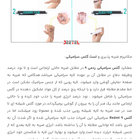
مکانیزم ضربه پذیری و
تست گلس سرامیکی
:
عملکرد
گلس سرامیکی ردمی 9
در مقابل ضربه حالتی ارتجاعی است و تا نود درصد
وظیفه دفاع در مقابل آن بر عهده لایه سرامیکی میباشد.هنگامی که ضربه به
صفحه نمایش گوشی وارد میشود، لایه رویی که از جنس سرامیک نشکن است در
خط مقدم مقابله قرار دارد و با اینکه پنج درصد از کل مواد تشکیل دهنده در گلس
سرامیکی را شامل میشود ، نود درصد انرژی ضربه را جذب خود کرده و با حالتی
ارتجاعی مانند یک فنر آن را به بیرون از گوشی برمیگرداند.در مورد گلس شیشه ای تا
صد در صد ضربه به لایه شیشه رویی جذب شده و معمولا زود میشکند اما در
گلس Redmi 9
سرامیکی این ضربات جذب لایه سرامیکی شده و اگر شدت آن به
قدری باشد که توانایی مقابله با آن را نداشته باشد، انرژی ضربه به لایه بعدی که از
جنس شیشه حرارت دیده است وارد میشود و نهایتا این لایه با شکستن خود انرژی