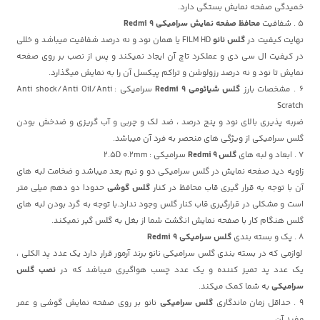
خمیدگی صفحه نمایش بستگی دارد.
5 . شفافیت
محافظ صفحه نمایش سرامیکی Redmi 9
نهایت کیفیت در
گلس نانو
FILM HD یا همان نود و نه درصد شفافیت میباشد و خللی
در کیفیت ال سی دی و عملکرد تاچ آن ایجاد نمیکند و پس از نصب بر روی صفحه
نمایش تا نود و نه درصد رزولوشن و تراکم پیکسل آن را به نمایش میگذارد.
6 . مشخصات بارز
گلس
شیائومی
Redmi 9
سرامیکی : Anti shock/Anti Oil/Anti
Scratch
ضربه پذیری بالای نود و پنج درصد ، ضد لک و چربی و آب گریزی و ضدخش بودن
گلس سرامیکی از ویژگی های منحصر به فرد آن میباشد.
7 . ابعاد و لبه های
گلس Redmi 9
سرامیکی : 2.5D 0.2mm
زاویه دید صفحه نمایش در گلس سرامیکی دو و نیم بعد میباشد و ضخامت لبه های
آن با توجه به قرار گیری قاب محافظ در کنار
گلس گوشی
حدودا دو دهم میلی متر
است و مشکلی در قرارگیری قاب کنار گلس وجود ندارد.با توجه به گرد بودن لبه های
گلس هنگام کار با صفحه نمایش انگشت شما از بغل به گلس گیر نمیکند.
8 . پک و بسته بندی
گلس سرامیکی Redmi 9
لوازمی که در بسته بندی گلس سرامیکی نانو برند آرمور قرار دارد یک عدد پد الکلی ،
یک عدد پد تمیز کننده و یک عدد چسب هواگیری میباشد که در
نصب گلس
سرامیکی
به شما کمک میکند.
9 . حداقل زمان ماندگاری
گلس سرامیکی
نانو بر روی صفحه نمایش گوشی و عمر
مفید آن