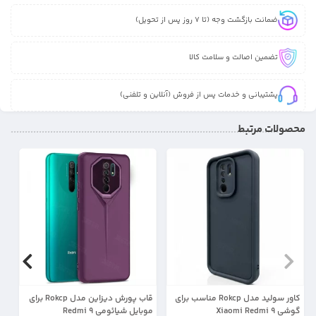
ضمانت بازگشت وجه (تا 7 روز پس از تحویل)
تضمین اصالت و سلامت کالا
پشتیبانی و خدمات پس از فروش (آنلاین و تلفنی)
محصولات مرتبط
17%
31%
کاور سولید مدل Rokcp مناسب برای
قاب پورش دیزاین مدل Rokcp برای
گوشی Xiaomi Redmi 9
موبایل شیائومی Redmi 9
تا