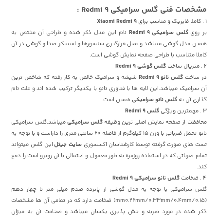
مشخصات فنی
گلس سرامیکی Redmi 9 :
1 . کاملا فابریک و مناسب برای
Xiaomi Redmi 9
بر روی
گلس سرامیکی Redmi 9
نام این مدل ذکر شده و طراحی آن مختص به
همین مدل گوشی میباشد و محل قرارگیری سنسورها و اسپیکر صدا و گوشی در آن
کاملا متناسب با طراحی صفحه نمایش گوشی است.
2 . متریال ساخت
گلس گوشی Redmi 9
در ساخت
گلس نانو Redmi 9
شیشه و سرامیک خالص به کار رفته که شاخص ترین
آن سرامیک میباشد.این لایه ها با فناوری نانو با یکدیگر ترکیب شده اند و علت نام
گذاری آن به
گلس نانو سرامیکی
همین است.
3 . مهمترین ویژگی
گلس Redmi 9
محافظت از صفحه نمایش اصلی ترین وظیفه
گلس سرامیکی
میباشد.گلس سرامیکی
نانو تحمل ضرباتی با وزن 15 کیلوگرم از فاصله 60 سانتی متری را داراست و با توجه به
تست های صورت گرفته توسط کارشناسان اکسسوری
سایت جیتل
این گلس میتواند
تمام ضرباتی که در استفاده روزمره به طور معمول و احتمالی با آن روبرو است را دفع
کند.
4 . ضخامت
گلس نانو سرامیکی Redmi 9
گلس سرامیکی با توجه به مدل گوشی از پانزده صدم میلی متر تا چهار دهم
(0.15/mm0.26mm/0.33mm/0.4mm) ضخامت دارد که در تمامی آن ها مشخصات
ذکر شده در مورد ضربه و خش پذیری یکسان میباشد و ضخامت آن به میزان